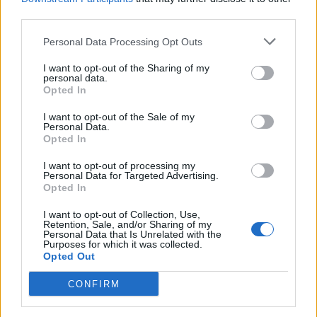
third parties.
Personal Data Processing Opt Outs
I want to opt-out of the Sharing of my
personal data.
ΠΕΡΙΣΣΟΤΕΡΑ ΣΤΗΝ ΙΔΙΑ ΚΑΤΗΓΟΡΙΑ
Opted In
I want to opt-out of the Sale of my
Personal Data.
Περιοδεία Γεωργιάδη σε δομές
Opted In
υγείας σε Ημαθία και Πέλλα και
επικοινωνία με αγρότισα που
I want to opt-out of processing my
Personal Data for Targeted Advertising.
δώρισε νέο ασθενοφόρο
Opted In
21 Μαϊος 2026
I want to opt-out of Collection, Use,
Retention, Sale, and/or Sharing of my
Personal Data that Is Unrelated with the
Purposes for which it was collected.
Έμπολα: Ο ΟΗΕ αποδέσμευσε 60
Opted Out
εκατ. δολάρια στη μάχη για τον
περιορισμό της επιδημίας
CONFIRM
22 Μαϊος 2026