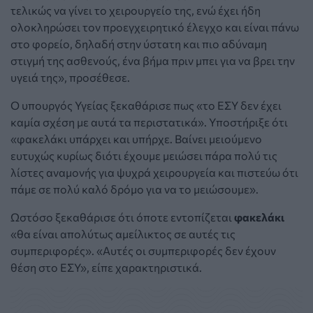
τελικώς να γίνει το χειρουργείο της, ενώ έχει ήδη
ολοκληρώσει τον προεγχειρητικό έλεγχο και είναι πάνω
στο φορείο, δηλαδή στην ύστατη και πιο αδύναμη
στιγμή της ασθενούς, ένα βήμα πριν μπει για να βρει την
υγειά της», προσέθεσε.
Ο υπουργός Υγείας ξεκαθάρισε πως «το ΕΣΥ δεν έχει
καμία σχέση με αυτά τα περιστατικά». Υποστήριξε ότι
«φακελάκι υπάρχει και υπήρχε. Βαίνει μειούμενο
ευτυχώς κυρίως διότι έχουμε μειώσει πάρα πολύ τις
λίστες αναμονής για ψυχρά χειρουργεία και πιστεύω ότι
πάμε σε πολύ καλό δρόμο για να το μειώσουμε».
Ωστόσο ξεκαθάρισε ότι όποτε εντοπίζεται
φακελάκι
«θα είναι απολύτως αμείλικτος σε αυτές τις
συμπεριφορές». «Αυτές οι συμπεριφορές δεν έχουν
θέση στο ΕΣΥ», είπε χαρακτηριστικά.