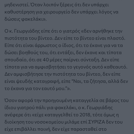
μηδενιστεί. Όταν λοιπόν ξέρεις ότι δεν υπάρχει
καθυστέρηση για χειρουργείο δεν υπάρχει λόγος να
δώσεις φακελάκι».
Ο κ. Γεωργιάδης είπε ότι ο γιατρός «δεν αρνήθηκε την
πιστότητα του βίντεο. Δεν είπε το βίντεο είναι πλαστό.
Είπε ότι είναι άρρωστος ο ίδιος, ότι το έκανε για να τα
δώσει βοηθούς του, ότι εντάξει, δεν έκανε και τίποτα
σπουδαίο, ότι σε 40 μέρες παίρνει σύνταξη. Δεν είπε
τίποτα για να αμφισβητήσει το γεγονός αυτό καθεαυτό.
Δεν αμφισβήτησε την πιστότητα του βίντεο, δεν είπε
είναι ψευδής καταγραφή, είπε “Ναι, τα ζήτησα, αλλά δεν
το έκανα για τον εαυτό μου.”».
Όσον αφορά την προηγουμένη καταγγελία σε βάρος του
ίδιου γιατρού πάλι για φακελάκι, ο κ. Γεωργιάδης
ανέφερε ότι «είχε καταγγελθεί το 2018, τότε όμως η
διοίκηση του νοσοκομείου μιλάμε επί ΣΥΡΙΖΑ δεν του
είχε επιβάλλει ποινή, δεν είχε παρασταθεί στο