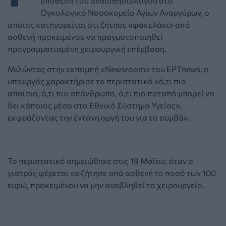
υπόθεση του αναισθησιολόγου στο
Ογκολογικό Νοσοκομείο Αγίων Αναργύρων, ο
οποίος κατηγορείται ότι ζήτησε «φακελάκι» από
ασθενή προκειμένου να πραγματοποιηθεί
προγραμματισμένη χειρουργική επέμβαση.
Μιλώντας στην εκπομπή «Newsroom» του ΕΡΤnews, ο
υπουργός χαρακτήρισε το περιστατικό «ό,τι πιο
απαίσιο, ό,τι πιο απάνθρωπο, ό,τι πιο ποταπό μπορεί να
δει κάποιος μέσα στο Εθνικό Σύστημα Υγείας»,
εκφράζοντας την έντονη οργή του για το συμβάν.
Το περιστατικό σημειώθηκε στις 19 Μαΐου, όταν ο
γιατρός φέρεται να ζήτησε από ασθενή το ποσό των 100
ευρώ, προκειμένου να μην αναβληθεί το χειρουργείο.