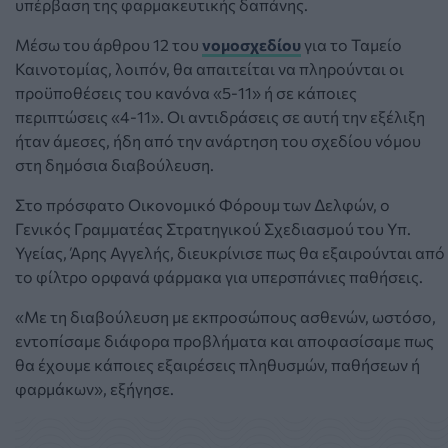
υπέρβαση της φαρμακευτικής δαπάνης.
Μέσω του άρθρου 12 του
νομοσχεδίου
για το Ταμείο
Καινοτομίας, λοιπόν, θα απαιτείται να πληρούνται οι
προϋποθέσεις του κανόνα «5-11» ή σε κάποιες
περιπτώσεις «4-11».
Οι αντιδράσεις σε αυτή την εξέλιξη
ήταν άμεσες, ήδη από την ανάρτηση του σχεδίου νόμου
στη δημόσια διαβούλευση.
Στο πρόσφατο Οικονομικό Φόρουμ των Δελφών, ο
Γενικός Γραμματέας Στρατηγικού Σχεδιασμού του Υπ.
Υγείας, Άρης Αγγελής, διευκρίνισε πως θα εξαιρούνται από
το φίλτρο ορφανά φάρμακα για υπερσπάνιες παθήσεις.
«Με τη διαβούλευση με εκπροσώπους ασθενών, ωστόσο,
εντοπίσαμε διάφορα προβλήματα και αποφασίσαμε πως
θα έχουμε κάποιες εξαιρέσεις πληθυσμών, παθήσεων ή
φαρμάκων», εξήγησε.