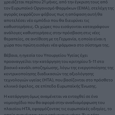
χρειάζεται περίπου 21 μήνες, από την έγκριση τους από
τον Ευρωπαϊκό Οργανισμό Φαρμάκων (ΕΜΑ), στελέχη της
αγοράς εκφράζουν φόβους πως η απόφαση αυτή θα
αποτελέσει νέο εμπόδιο που θα διευρύνει τις
καθυστερήσεις. Οι χώρες που εισάγονται καταγράφουν
ανάλογες καθυστερήσεις στην πρόσβαση στις νέες
θεραπείες, σε αντίθεση με τη Γερμανία, η οποία είναι η
χώρα που πρώτη εισάγει νέα φάρμακα στο σύστημα της.
Βέβαια, η ηγεσία του Υπουργείου Υγείας έχει
προαναγγείλει την κατάργηση του κριτηρίου 5-11 στο
βασικό κανάλι αποζημίωσης, λόγω της ενεργοποίησης της
κεντρικοποίησης διαδικασιών της αξιολόγησης
τεχνολογιών υγείας (
HTA
), που βασίζονται στο πρόσθετο
κλινικό όφελος, σε επίπεδο Ευρωπαϊκής Ένωσης.
Η κατάργηση όμως αναμένεται να ενταχθεί σε ένα
νομοσχέδιο που θα αφορά στην αναδιαμόρφωση του
πλαισίου Η
TA
, εφαρμόζοντας τις ευρωπαϊκές οδηγίες, το
οποίο αναμένεται τους επόμενους μήνες. Έως τότε,