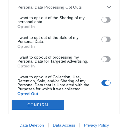
στις 654 ημέρες, αλλά η μείωση δεν κρίνεται σημαντική,
Personal Data Processing Opt Outs
ιδιαιτέρως αν αναλογιστούμε πως ο μέσος όρος της ΕΕ
I want to opt-out of the Sharing of my
ήταν βάσει των νέων δεδομένων στις 589 ημέρες.
personal data.
Opted In
Σε
Γερμανία και Αυστρία,
οι δύο από τις τρεις χώρες που
βγαίνουν εκτός του «καλαθιού» αποζημίωσης,
η
I want to opt-out of the Sale of my
Personal Data.
πρόσβαση
φθάνει το πολύ τους
12
μήνες. Υπάρχουν,
Opted In
ωστόσο και χώρες με χειρότερη απόδοση από τη δική μας,
όπως η
Ρουμανία
αλλά
και η Πορτογαλία,
με την
I want to opt-out of processing my
Personal Data for Targeted Advertising.
καθυστέρηση να φθάνει έως και τα
3 χρόνια.
Opted In
«
Γ
ια την περίοδο 2021–2024 η Ελλάδα διαθέτει 69 από τα
I want to opt-out of Collection, Use,
Retention, Sale, and/or Sharing of my
168 νέα φάρμακα που εγκρίθηκαν από τον ΕΜΑ, δηλαδή
Personal Data that Is Unrelated with the
ποσοστό περίπου 41% από το 43% κατά την προηγούμενη
Purposes for which it was collected.
Opted Out
έρευνα για το διάστημα 2020-2023
», ανέφερε ο
Χρίστος
Γεωργακόπουλος, Διευθυντής Market Access του
CONFIRM
Συνδέσμου Φαρμακευτικών Επιχειρήσεων Ελλάδας
(ΣΦΕΕ)
.
Data Deletion
Data Access
Privacy Policy