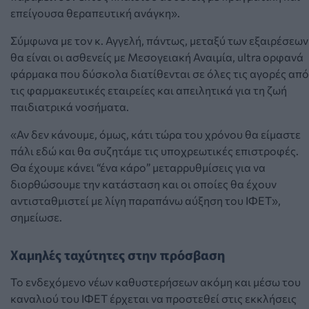
επείγουσα θεραπευτική ανάγκη».
Σύμφωνα με τον κ. Αγγελή, πάντως, μεταξύ των εξαιρέσεων
θα είναι οι ασθενείς με Μεσογειακή Αναιμία,
ultra
ορφανά
φάρμακα που δύσκολα διατίθενται σε όλες τις αγορές από
τις φαρμακευτικές εταιρείες και απειλητικά για τη ζωή
παιδιατρικά νοσήματα.
«Αν δεν κάνουμε, όμως, κάτι τώρα του χρόνου θα είμαστε
πάλι εδώ και θα συζητάμε τις υποχρεωτικές επιστροφές.
Θα έχουμε κάνει “ένα κάρο” μεταρρυθμίσεις για να
διορθώσουμε την κατάσταση και οι οποίες θα έχουν
αντισταθμιστεί με λίγη παραπάνω αύξηση του ΙΦΕΤ»,
σημείωσε.
Χαμηλές ταχύτητες στην πρόσβαση
Το ενδεχόμενο νέων καθυστερήσεων ακόμη και μέσω του
καναλιού του ΙΦΕΤ έρχεται να προστεθεί στις εκκλήσεις