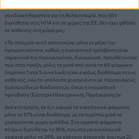
Μεταξύ αυτών ένα
ογκολογικό φάρμακο
, εγκεκριμένο από
τον ΕΜΑ από
το 2020
έφθασε στην
Ελλάδα το 2024, ενώ
γονιδιακή θεραπεία για τη θαλασσαιμία
, που
ήδη
διατίθεται στις
ΗΠΑ και
σε χώρες της ΕΕ, δεν έχει φθάσει
σε ασθενείς στη χώρα μας
.
«
Το στοιχείο αυτό αποτυπώνει μόνο εν μέρει την
πραγματικότητα, καθώς η ουσιαστική πρόσβαση είναι
σημαντικά πιο περιορισμένη
», διευκρίνισε, προσθέτοντας
πως σ
την πράξη, μόλις τα μισά από αυτά τα 69 φάρμακα
(
περίπου 1 στα 5 συνολικά
)
είναι ευρέως διαθέσιμα στους
ασθενείς, ενώ τα υπόλοιπα χορηγούνται με περιορισμούς
ή μέσω ειδικών διαδικασιών, όπως η ονομαστική
πρόσβαση (Σύστημα Ηλεκτρονικής Προέγκρισης)
»
.
Ανά κατηγορία, σε ό,τι αφορά
τα ογκολογικά φάρμακα,
μόνο το 57% είναι
διαθέσιμ
α, με
τα
περίπου
μισά
να
χορηγούνται χωρίς εμπόδια. Στα ορφανά φάρμακ
α
,
πλήρως διατίθεται το
36%, ενώ
σ
τα μη ογκολογικά
ορφανά μόλις
το
29%, με χρόνους αναμονής
άνω των
22