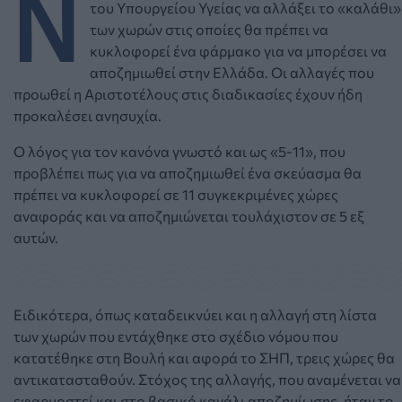
Ν
τ
ου Υπουργείου Υγείας να αλλάξει το «καλάθι»
των χωρών στις οποίες θα πρέπει να
κυκλοφορεί ένα φάρμακο για να μπορέσει να
αποζημιωθεί στην Ελλάδα.
Οι αλλαγές που
προωθεί η Αριστοτέλους στις διαδικασίες έχουν ήδη
προκαλέσει ανησυχία.
Ο λόγος
για τον κανόνα γνωστό και ως «5-11», που
προβλέπει πως για να αποζημιωθεί ένα σκεύασμα θα
πρέπει να κυκλοφορεί σε 11 συγκεκριμένες χώρες
αναφοράς και να αποζημιώνεται τουλάχιστον σε 5 εξ
αυτών.
Ειδικότερα, όπως καταδεικνύει και η αλλαγή στη λίστα
των χωρών που εντάχθηκε στο σχέδιο νόμου που
κατατέθηκε στη Βουλή και αφορά το ΣΗΠ,
τρεις
χώρες θα
αντικατασταθούν. Στόχος της αλλαγής, που α
ναμένεται να
εφαρμοστεί και στο βασικό κανάλι αποζημίωσης,
ήταν το