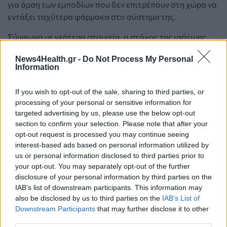
για άρση των εμποδίων που δεν επιτρέπουν στη χώρα να
εντάξει ταχύτερα φάρμακα στο σύστημα της.
Σύμφωνα με νεότερα στοιχεία, ο στόχος της
ισότιμη
ς
πρόσβαση
ς
στα νέα φάρμακα στην Ευρωπαϊκή Ένωση
News4Health.gr -
Do Not Process My Personal
παραμένει άπιαστος.
Θεραπείες που εγκρίνονται από τον
Information
Ευρωπαϊκό Οργανισμό Φαρμάκων (ΕΜΑ) φθάνουν στους
ασθενείς με διαφορετικές ταχύτητες ανάλογα τη χώρα ή
If you wish to opt-out of the sale, sharing to third parties, or
ακόμα και την περιοχή, με την Ελλάδα να συνεχίζει να
processing of your personal or sensitive information for
καταγράφει σημαντικούς χρόνους απόκλισης
, που
targeted advertising by us, please use the below opt-out
αγγίζουν τα 2 χρόνια.
section to confirm your selection. Please note that after your
opt-out request is processed you may continue seeing
Συγκεκριμένα, στην Ελλάδα χρειάζονται 641 ημέρες για τη
interest-based ads based on personal information utilized by
διάθεση ενός φαρμάκου που έχει λάβει έγκριση από τον
us or personal information disclosed to third parties prior to
ΕΜΑ, σύμφωνα με τα νεότερα δεδομένα του
δείκτη WAIT
your opt-out. You may separately opt-out of the further
disclosure of your personal information by third parties on the
(Waiting to Access Innovative Therapies) της Ευρωπαϊκής
IAB’s list of downstream participants. This information may
Ομοσπονδίας Φαρμακευτικών Βιομηχανιών (EFPIA)
, που
also be disclosed by us to third parties on the
IAB’s List of
αναμένεται να ανακοινωθούν επίσημα στα μέσα Μαΐου.
Downstream Participants
that may further disclose it to other
third parties.
Ο αντίστοιχος χρόνος
πέρσι ήταν ελαφρώς μεγαλύτερος
,