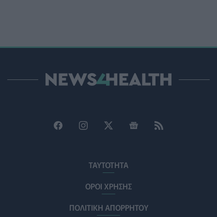
ΥΓΕΊΑ
07/08/2026 - 15:42
Ο Δήμος Μετεώρων επενδύει στην πρωτοβάθμια
φροντίδα υγείας και την πρόληψη
ΠΟΛΙΤΙΚΉ ΥΓΕΊΑΣ
07/08/2026 - 15:24
Και οι μαϊμούδες έχουν κατοικίδια! Οι επιστήμονες
ρίχνουν φως στις "φιλίες" μεταξύ διαφορετικών ειδών
PET
07/08/2026 - 15:02
Η ΕΙΝΑΠ καταγγέλλει την αιφνιδιαστική ένταξη του
Σισμανογλείου στις πρωινές εφημερίες της Αττικής
ΠΟΛΙΤΙΚΉ ΥΓΕΊΑΣ
07/08/2026 - 14:39
ΤΑΥΤΟΤΗΤΑ
Ηλεκτρικά πατίνια: 3,5 φορές μεγαλύτερος ο κίνδυνος
σοβαρής εγκεφαλικής κάκωσης
ΟΡΟΙ ΧΡΗΣΗΣ
ΥΓΕΊΑ
07/08/2026 - 14:00
ΠΟΛΙΤΙΚΗ ΑΠΟΡΡΗΤΟΥ
ΗΠΑ: Μεγάλη τράπεζα επενδύει 250 εκατ. δολάρια