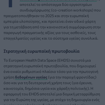
αποτελεί το απόσταγμα δύο εργαστηρίων
συνδιαμόρφωσης (co-creation workshops) που
πραγματοποιήθηκαν το 2025 και στην ευρωπαϊκή
εμπειρία υλοποίησης, και προτείνει έναν οδικό χάρτη
για τη μετάβαση από την κανονιστική συμμόρφωση στην
παραγωγή πραγματικής αξίας για τους ασθενείς, τους
επαγγελματίες υγείας και το σύστημα υγείας συνολικά.
Στρατηγική ευρωπαϊκή πρωτοβουλία
Το European Health Data Space (EHDS) συνιστά μια
στρατηγική ευρωπαϊκή πρωτοβουλία, που δημιουργεί
ένα ενιαίο ρυθμιστικό πλαίσιο τόσο για την πρωτογενή
χρήση
δεδομένων υγείας
(για την παροχή φροντίδας)
όσο και για τη δευτερογενή χρήση τους (για έρευνα,
καινοτομία, δημόσια υγεία και χάραξη πολιτικής). Η
εφαρμογή του EHDS αποτελεί μια δομική μεταρρύθμιση
για την Ευρώπη της υγείας, με στόχο τη δημιουργία ενός