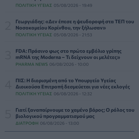
ΠΟΛΙΤΙΚΉ ΥΓΕΊΑΣ
05/08/2026 - 19:49
Επιπλέον πόροι 12,5 εκατ. ευρώ στις Περιφέρειες για
την ενίσχυση της βιοασφάλειας από το ΥΠΑΑΤ
ΕΠΙΚΑΙΡΌΤΗΤΑ
07/08/2026 - 17:42
Γεωργιάδης: «Δεν έπεσε η ψευδοροφή στα ΤΕΠ του
Νοσοκομείου Κορίνθου, την ξήλωσαν»
ΠΟΛΙΤΙΚΉ ΥΓΕΊΑΣ
05/08/2026 - 21:53
Συναγερμός στις ΗΠΑ για φονικό μύκητα που αντέχει
και στα φάρμακα
ΥΓΕΊΑ
07/08/2026 - 17:17
FDA: Πράσινο φως στο πρώτο εμβόλιο γρίπης
mRNA της Moderna – Τι δείχνουν οι μελέτες»
PHARMA NEWS
06/08/2026 - 10:00
Πέθανε στα 26 της η influencer Σίντνεϊ Τάουλ που
μοιράστηκε επί τρία χρόνια τη μάχη της με σπάνιο
καρκίνο
ΠΙΣ: Η διορισμένη από το Υπουργείο Υγείας
ΕΠΙΚΑΙΡΌΤΗΤΑ
07/08/2026 - 16:41
Διοικούσα Επιτροπή δεσμεύεται για νέες εκλογές
ΠΟΛΙΤΙΚΉ ΥΓΕΊΑΣ
06/08/2026 - 12:32
Απώλεια βάρους: Οι τρεις παράγοντες που κρίνουν το
αποτέλεσμα σύμφωνα με ειδικό στην παχυσαρκία
Γιατί ξαναπαίρνουμε το χαμένο βάρος; Ο ρόλος του
ΔΙΑΤΡΟΦΉ
07/08/2026 - 16:16
βιολογικού προγραμματισμού μας
ΔΙΑΤΡΟΦΉ
06/08/2026 - 13:00
Ο ΙΣΑ συνιστά τη λήψη σχολαστικών μέτρων ατομικής
προστασίας από τον ιό του Δυτικού Νείλου