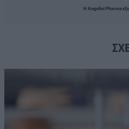
Η Angelini Pharma εξα
ΣΧ