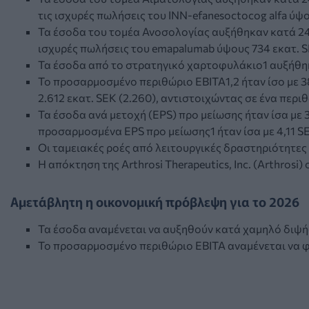
τις ισχυρές πωλήσεις του INN-efanesoctocog alfa ύψο
Τα έσοδα του τομέα Ανοσολογίας αυξήθηκαν κατά 24%
ισχυρές πωλήσεις του emapalumab ύψους 734 εκατ. SE
Τα έσοδα από το στρατηγικό χαρτοφυλάκιο1 αυξήθηκα
Το προσαρμοσμένο περιθώριο EBITA1,2 ήταν ίσο με 38
2.612 εκατ. SEK (2.260), αντιστοιχώντας σε ένα περιθ
Τα έσοδα ανά μετοχή (EPS) προ μείωσης ήταν ίσα με 3,8
προσαρμοσμένα EPS προ μείωσης1 ήταν ίσα με 4,11 SEK
Οι ταμειακές ροές από λειτουργικές δραστηριότητες ή
Η απόκτηση της Arthrosi Therapeutics, Inc. (Arthros
Αμετάβλητη η οικονομική πρόβλεψη για το 2026
Τα έσοδα αναμένεται να αυξηθούν κατά χαμηλό διψ
Το προσαρμοσμένο περιθώριο EBITA αναμένεται να 