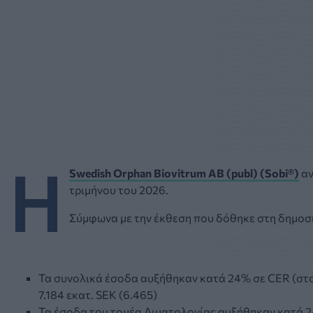
Η
Swedish Orphan Biovitrum AB (publ) (Sobi®)
αν
τριμήνου του 2026.
Σύμφωνα με την έκθεση που δόθηκε στη δημοσι
Τα συνολικά έσοδα αυξήθηκαν κατά 24% σε CER (σταθ
7.184 εκατ. SEK (6.465)
Τα έσοδα του τομέα Αιματολογίας αυξήθηκαν κατά 24