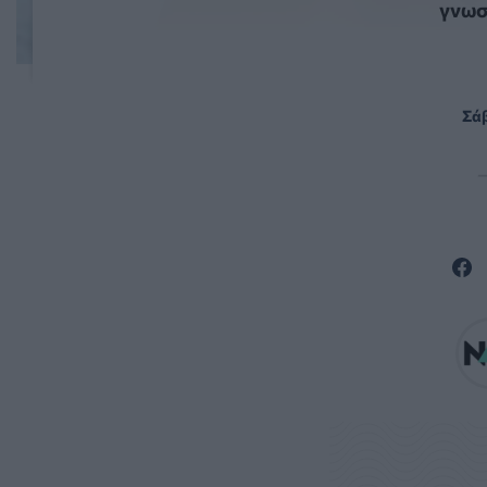
γνωσ
Σάβ
—