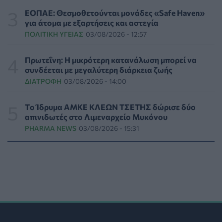
Οι πέντε λόγοι για τους οποίους η διατροφή πρέπει να
ΕΟΠΑΕ: Θεσμοθετούνται μονάδες «Safe Haven»
καθοδηγείται από κλινικό διαιτολόγο
για άτομα με εξαρτήσεις και αστεγία
HEALTH TALK
05/08/2026 - 18:59
ΠΟΛΙΤΙΚΉ ΥΓΕΊΑΣ
03/08/2026 - 12:57
Ψυχοκοινωνική υποστήριξη στους πυρόπληκτους της
Πρωτεΐνη: Η μικρότερη κατανάλωση μπορεί να
Δυτικής Αττικής από τον ΕΕΣ
συνδέεται με μεγαλύτερη διάρκεια ζωής
ΕΠΙΚΑΙΡΌΤΗΤΑ
05/08/2026 - 18:34
ΔΙΑΤΡΟΦΉ
03/08/2026 - 14:00
Νέα μελέτη: Η μοναξιά και οι επιπτώσεις της στην
Tο Ίδρυμα ΑΜΚΕ ΚΛΕΩΝ ΤΣΕΤΗΣ δώρισε δύο
γενική υγεία σε σύγκριση με την κοινωνική
απινιδωτές στο Λιμεναρχείο Μυκόνου
απομόνωση
PHARMA NEWS
03/08/2026 - 15:31
ΨΥΧΙΚΉ ΥΓΕΊΑ
05/08/2026 - 18:21
Χαλκιδική: Εντός ορίων τα αποτελέσματα από τις
πρώτες μικροβιολογικές αναλύσεις στο πόσιμο νερό
ΕΠΙΚΑΙΡΌΤΗΤΑ
05/08/2026 - 17:39
Χαμηλά τα ποσοστά αποκλειστικού θηλασμού μέχρι
τον 6ο μήνα στην Ελλάδα