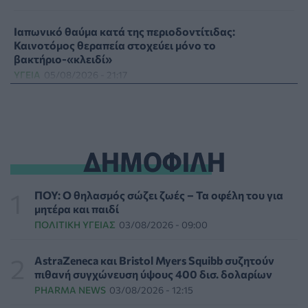
Ιαπωνικό θαύμα κατά της περιοδοντίτιδας:
Καινοτόμος θεραπεία στοχεύει μόνο το
βακτήριο-«κλειδί»
ΥΓΕΊΑ
05/08/2026 - 21:17
Τύποι, συμπτώματα και αντιμετώπιση της
φωτοευαισθησίας - Χρήσιμες ερωταπαντήσεις
ΥΓΕΊΑ
05/08/2026 - 20:42
ΔΗΜΟΦΙΛΗ
WWF Ελλάς: Περισσότερα από 180.000 στρέμματα
δάσους κάηκαν σε λίγες μόνο μέρες
ΠΟΥ: Ο θηλασμός σώζει ζωές – Τα οφέλη του για
ΕΠΙΚΑΙΡΌΤΗΤΑ
05/08/2026 - 20:16
μητέρα και παιδί
ΠΟΛΙΤΙΚΉ ΥΓΕΊΑΣ
03/08/2026 - 09:00
Γεωργιάδης: «Αλλάζει ο υγειονομικός χάρτης των
διακομιδών στη Στερεά Ελλάδα με τα νέα
AstraZeneca και Bristol Myers Squibb συζητούν
ασθενοφόρα»
πιθανή συγχώνευση ύψους 400 δισ. δολαρίων
ΠΟΛΙΤΙΚΉ ΥΓΕΊΑΣ
05/08/2026 - 19:49
PHARMA NEWS
03/08/2026 - 12:15