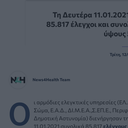
Τη Δευτέρα 11.01.202
85.817 έλεγχοι και συν
ύψους
Τρίτη, 12
News4Health Team
Ο
ι αρμόδιες ελεγκτικές υπηρεσίες (ΕΛ.
Σώμα, Ε.Α.Δ., ΔΙ.Μ.Ε.Α.,Σ.ΕΠ.Ε., Περι
Δημοτική Αστυνομία) διενήργησαν τ
11.01.2021 συνολικά 85.817
ελέγχους