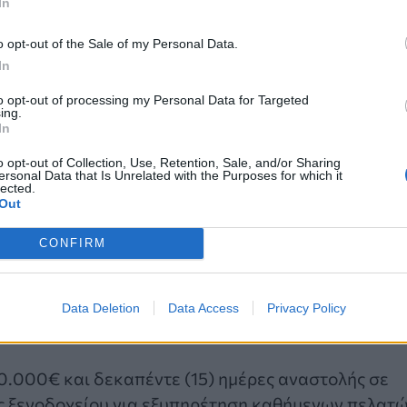
In
o opt-out of the Sale of my Personal Data.
In
to opt-out of processing my Personal Data for Targeted
ing.
In
o opt-out of Collection, Use, Retention, Sale, and/or Sharing
ersonal Data that Is Unrelated with the Purposes for which it
lected.
Out
CONFIRM
.000€ σε ένα (1) κέντρο αισθητικής για παράβαση
 300€ σε έναν (1) πελάτη για άσκοπη μετακίνηση,
Data Deletion
Data Access
Privacy Policy
10.000€ και δεκαπέντε (15) ημέρες αναστολής σε
ος ξενοδοχείου για εξυπηρέτηση καθήμενων πελατ