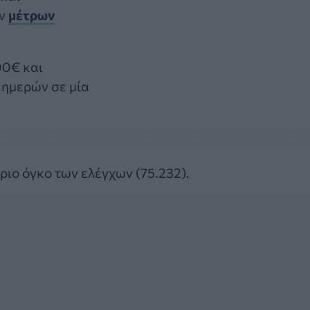
ων
μέτρων
00€ και
 ημερών σε μία
ριο όγκο των ελέγχων (75.232).