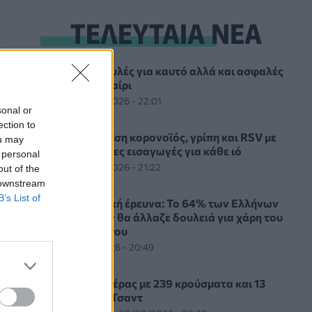
ΤΕΛΕΥΤΑΙΑ ΝΕΑ
Πέντε συμβουλές για καυτό αλλά και ασφαλές
σεξ το καλοκαίρι
ΥΓΕΊΑ
06/08/2026 - 22:01
sonal or
ection to
ΕΟΔΥ: Σε ύφεση κορονοϊός, γρίπη και RSV με
ou may
μόλις επτά νέες εισαγωγές για κάθε ιό
 personal
ΥΓΕΊΑ
06/08/2026 - 21:22
out of the
 downstream
B’s List of
Πανευρωπαϊκή έρευνα: Το 64% των Ελλήνων
εργαζόμενων θα άλλαζε δουλειά για χάρη του
κατοικιδίου του
PET
06/08/2026 - 20:49
Επιδημία χολέρας με 239 κρούσματα και 13
νεκρούς στο Τσαντ