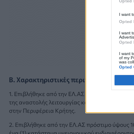
Opted 
I want t
Opted 
I want 
Advertis
Opted 
I want t
of my P
was col
Opted 
Β. Χαρακτηριστικές περιπτώσεις:
1. Επιβλήθηκε από την ΕΛ.ΑΣ πρόστιμο ύψους 5
της αναστολής λειτουργίας και πρόστιμο ύψους
στην Περιφέρεια Κρήτης.
2. Επιβλήθηκε από την ΕΛ.ΑΣ πρόστιμο ύψους 
ένα (1) κατάστημα υγειονομικού ενδιαφέροντ