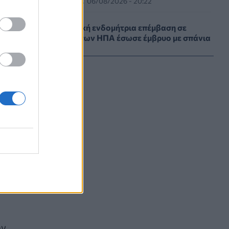
ΕΠΙΚΑΙΡΌΤΗΤΑ
06/08/2026 - 20:22
Πρωτοποριακή ενδομήτρια επέμβαση σε
νοσοκομείο των ΗΠΑ έσωσε έμβρυο με σπάνια
πάθηση
ΥΓΕΊΑ
06/08/2026 - 19:17
ΗΠΑ: Επιτροπή της Γερουσίας προτείνει
άσκηση διώξεων σε βάρος του Άντονι
Φάουτσι
ΕΠΙΚΑΙΡΌΤΗΤΑ
06/08/2026 - 18:38
Διαβητική αμφιβληστροειδοπάθεια:
«Σιωπηλός» κίνδυνος για την όραση των
ασθενών
HEALTH TALK
06/08/2026 - 17:34
Γιατί οι γιατροί διστάζουν να γράψουν
ορμονική θεραπεία για την εμμηνόπαυση
ών
ΥΓΕΊΑ
06/08/2026 - 17:01