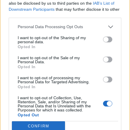
also be disclosed by us to third parties on the
IAB’s List of
ΔΙΑΤΡΟΦΉ
26/01/2024 - 09:21
Downstream Participants
that may further disclose it to other
Ποια θέση πρέπει να έχει το κόκκινο κρέας στη
third parties.
διατροφή μας
Personal Data Processing Opt Outs
I want to opt-out of the Sharing of my
personal data.
Opted In
I want to opt-out of the Sale of my
Personal Data.
Opted In
I want to opt-out of processing my
Personal Data for Targeted Advertising.
Opted In
I want to opt-out of Collection, Use,
Retention, Sale, and/or Sharing of my
Personal Data that Is Unrelated with the
Purposes for which it was collected.
Opted Out
CONFIRM
ΔΙΑΤΡΟΦΉ
25/10/2023 - 12:14