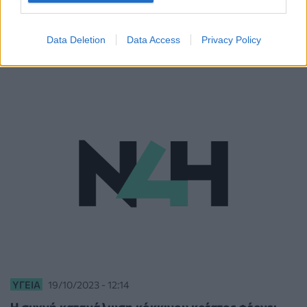
Ύποπτο για ανάπτυξη διαβήτη τύπου 2 το
κόκκινο κρέας - Προσοχή στην κατανάλωσή του
Data Deletion
Data Access
Privacy Policy
ΥΓΕΊΑ
19/10/2023 - 12:14
Η συχνή κατανάλωση κόκκινου κρέατος φέρνει...