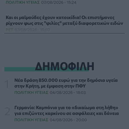
ΠΟΛΙΤΙΚΉ ΥΓΕΊΑΣ
07/08/2026 - 15:24
Και οι μαϊμούδες έχουν κατοικίδια! Οι επιστήμονες
ρίχνουν φως στις "φιλίες" μεταξύ διαφορετικών ειδών
PET
07/08/2026 - 15:02
Η ΕΙΝΑΠ καταγγέλλει την αιφνιδιαστική ένταξη του
Σισμανογλείου στις πρωινές εφημερίες της Αττικής
ΠΟΛΙΤΙΚΉ ΥΓΕΊΑΣ
07/08/2026 - 14:39
ΔΗΜΟΦΙΛΗ
Ηλεκτρικά πατίνια: 3,5 φορές μεγαλύτερος ο κίνδυνος
σοβαρής εγκεφαλικής κάκωσης
Νέα δράση 850.000 ευρώ για την δημόσια υγεία
ΥΓΕΊΑ
07/08/2026 - 14:00
στην Κρήτη, με έμφαση στην ΠΦΥ
ΠΟΛΙΤΙΚΉ ΥΓΕΊΑΣ
04/08/2026 - 18:03
ΗΠΑ: Μεγάλη τράπεζα επενδύει 250 εκατ. δολάρια
τον χρόνο για φάρμακα GLP-1 στους εργαζομένους
Γερμανία: Καμπάνια για το «δικαίωμα στη λήθη»
ΥΠΗΡΕΣΊΕΣ ΥΓΕΊΑΣ
07/08/2026 - 13:00
για επιζώντες καρκίνου σε ασφάλειες και δάνεια
ΠΟΛΙΤΙΚΉ ΥΓΕΊΑΣ
04/08/2026 - 20:00
Βασιλακόπουλος για ιό Δυτικού Νείλου: Στο