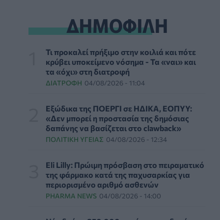
δέρμα αποτελεί πρόβλημα ψυχικής υγείας
ΨΥΧΙΚΉ ΥΓΕΊΑ
06/08/2026 - 14:00
ΔΗΜΟΦΙΛΗ
Ευρεία σύσκεψη στον ΕΟΦ για την ομαλή
λειτουργία της εφοδιαστικής αλυσίδας
Τι προκαλεί πρήξιμο στην κοιλιά και πότε
φαρμάκων
κρύβει υποκείμενο νόσημα - Τα «ναι» και
PHARMA POLICY
06/08/2026 - 13:54
τα «όχι» στη διατροφή
ΔΙΑΤΡΟΦΉ
04/08/2026 - 11:04
Γιατί ξαναπαίρνουμε το χαμένο βάρος; Ο
ρόλος του βιολογικού προγραμματισμού μας
Εξώδικα της ΠΟΕΡΓΙ σε ΗΔΙΚΑ, ΕΟΠΥΥ:
ΔΙΑΤΡΟΦΉ
06/08/2026 - 13:00
«Δεν μπορεί η προστασία της δημόσιας
δαπάνης να βασίζεται στο clawback»
ΠΟΛΙΤΙΚΉ ΥΓΕΊΑΣ
04/08/2026 - 12:34
ΠΙΣ: Η διορισμένη από το Υπουργείο Υγείας
Διοικούσα Επιτροπή δεσμεύεται για νέες
εκλογές
Eli Lilly: Πρώιμη πρόσβαση στο πειραματικό
ΠΟΛΙΤΙΚΉ ΥΓΕΊΑΣ
06/08/2026 - 12:32
της φάρμακο κατά της παχυσαρκίας για
περιορισμένο αριθμό ασθενών
PHARMA NEWS
04/08/2026 - 14:00
Eli Lilly: Εκρηκτική άνοδος στις πωλήσεις των
ενέσιμων φαρμάκων της για την απώλεια
βάρους