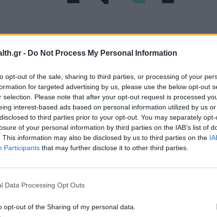
th.gr -
Do Not Process My Personal Information
ΥΓΕΊΑ
29/05/2023 - 11:52
Covid-19: Προκαλεί προβλήματα και
to opt-out of the sale, sharing to third parties, or processing of your per
στην ακοή - Oι εξετάσεις που
formation for targeted advertising by us, please use the below opt-out s
r selection. Please note that after your opt-out request is processed y
χρειάζεται να κάνετε
eing interest-based ads based on personal information utilized by us or
disclosed to third parties prior to your opt-out. You may separately opt-
losure of your personal information by third parties on the IAB’s list of
. This information may also be disclosed by us to third parties on the
IA
Participants
that may further disclose it to other third parties.
l Data Processing Opt Outs
o opt-out of the Sharing of my personal data.