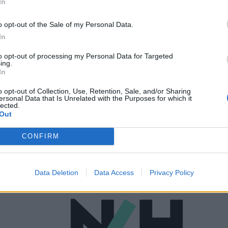
In
o opt-out of the Sale of my Personal Data.
In
to opt-out of processing my Personal Data for Targeted
ing.
ΨΥΧΙΚΉ ΥΓΕΊΑ
24/05/2023 - 10:39
In
Άσκηση: Mπορεί να ανακουφίσει από
o opt-out of Collection, Use, Retention, Sale, and/or Sharing
το άγχος των εξετάσεων;
ersonal Data that Is Unrelated with the Purposes for which it
lected.
Out
CONFIRM
Data Deletion
Data Access
Privacy Policy