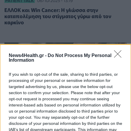
PATIENT TALK
06/10/2025 - 13:19
ΕΛΛΟΚ και Win Cancer: Η γλώσσα στην
καταπολέμηση του στίγματος γύρω από τον
καρκίνο
News4Health.gr -
Do Not Process My Personal
Information
If you wish to opt-out of the sale, sharing to third parties, or
processing of your personal or sensitive information for
targeted advertising by us, please use the below opt-out
section to confirm your selection. Please note that after your
opt-out request is processed you may continue seeing
interest-based ads based on personal information utilized by
us or personal information disclosed to third parties prior to
ΥΓΕΊΑ
12/09/2024 - 14:36
your opt-out. You may separately opt-out of the further
Οι οθόνες βλάπτουν σοβαρά τις γλωσσικές
disclosure of your personal information by third parties on the
δεξιότητες των παιδιών
IAB’s list of downstream participants. This information may