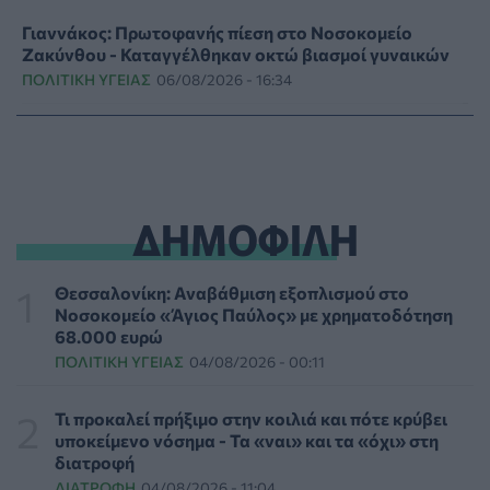
Γιαννάκος: Πρωτοφανής πίεση στο Νοσοκομείο
Ζακύνθου - Καταγγέλθηκαν οκτώ βιασμοί γυναικών
ΠΟΛΙΤΙΚΉ ΥΓΕΊΑΣ
06/08/2026 - 16:34
Έκτακτα μέτρα και στην Καστοριά κατά της διασποράς
της ευλογιάς των προβάτων
ΕΠΙΚΑΙΡΌΤΗΤΑ
06/08/2026 - 16:16
ΔΗΜΟΦΙΛΗ
Τα τρία SOS στη μέση ηλικία που εξασφαλίζουν 13
επιπλέον χρόνια χωρίς άνοια
ΥΓΕΊΑ
06/08/2026 - 16:00
Θεσσαλονίκη: Αναβάθμιση εξοπλισμού στο
Νοσοκομείο «Άγιος Παύλος» με χρηματοδότηση
68.000 ευρώ
Εθελοντές του ΕΕΣ διέσωσαν δεκάδες οικόσιτα και
ΠΟΛΙΤΙΚΉ ΥΓΕΊΑΣ
04/08/2026 - 00:11
άγρια ζώα από τις φωτιές στη Δυτική Αττική
PET
06/08/2026 - 15:42
Τι προκαλεί πρήξιμο στην κοιλιά και πότε κρύβει
υποκείμενο νόσημα - Τα «ναι» και τα «όχι» στη
Βίντεο από την καμπάνια Raise Her Voice για την
διατροφή
έγκαιρη αναγνώριση της έμφυλης βίας με έμφαση στις
ΔΙΑΤΡΟΦΉ
04/08/2026 - 11:04