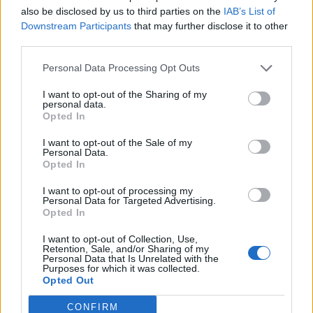
also be disclosed by us to third parties on the
IAB’s List of
Downstream Participants
that may further disclose it to other
third parties.
Personal Data Processing Opt Outs
I want to opt-out of the Sharing of my
personal data.
Opted In
I want to opt-out of the Sale of my
Personal Data.
Opted In
I want to opt-out of processing my
Personal Data for Targeted Advertising.
Opted In
I want to opt-out of Collection, Use,
Retention, Sale, and/or Sharing of my
ΥΓΕΊΑ
01/06/2023 - 14:25
Personal Data that Is Unrelated with the
Purposes for which it was collected.
Έρευνα: Τα αρσενικά βρέφη «μιλούν»
Opted Out
περισσότερο τον πρώτο χρόνο από ότι τα θηλυκά
CONFIRM