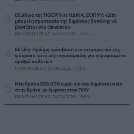
γυναίκες με αναπηρία
ΨΥΧΙΚΉ ΥΓΕΊΑ
06/08/2026 - 15:21
Εξώδικα της ΠΟΕΡΓΙ σε ΗΔΙΚΑ, ΕΟΠΥΥ: «Δεν
μπορεί η προστασία της δημόσιας δαπάνης να
Τα κουνούπια τελικά έχουν πράγματι προτιμήσεις
βασίζεται στο clawback»
στους ανθρώπους - Τι έδειξε έρευνα
ΠΟΛΙΤΙΚΉ ΥΓΕΊΑΣ
04/08/2026 - 12:34
ΥΓΕΊΑ
06/08/2026 - 15:00
Eli Lilly: Πρώιμη πρόσβαση στο πειραματικό της
Θεσσαλονίκη: Νέοι ψεκασμοί κατά των κουνουπιών
φάρμακο κατά της παχυσαρκίας για περιορισμένο
σε 120.000 στρέμματα ορυζώνων στις 10, 11 και 12
αριθμό ασθενών
Αυγούστου
PHARMA NEWS
04/08/2026 - 14:00
ΠΟΛΙΤΙΚΉ ΥΓΕΊΑΣ
06/08/2026 - 14:41
Νέα δράση 850.000 ευρώ για την δημόσια υγεία
ΕΔΟΕΑΠ: Συστάσεις για τις επερχόμενες ζέστες -
στην Κρήτη, με έμφαση στην ΠΦΥ
Πότε πρέπει να απευθυνθούμε στον γιατρό μας
ΠΟΛΙΤΙΚΉ ΥΓΕΊΑΣ
04/08/2026 - 18:03
ΥΓΕΊΑ
06/08/2026 - 14:17
Skin dysmorphia: Όταν η εμμονή με το «τέλειο» δέρμα
αποτελεί πρόβλημα ψυχικής υγείας
ΨΥΧΙΚΉ ΥΓΕΊΑ
06/08/2026 - 14:00