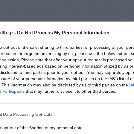
th.gr -
Do Not Process My Personal Information
to opt-out of the sale, sharing to third parties, or processing of your per
formation for targeted advertising by us, please use the below opt-out s
r selection. Please note that after your opt-out request is processed y
eing interest-based ads based on personal information utilized by us or
disclosed to third parties prior to your opt-out. You may separately opt-
losure of your personal information by third parties on the IAB’s list of
. This information may also be disclosed by us to third parties on the
IA
ούν αργότερα στη ζωή μπορούν να ωφεληθούν
Participants
that may further disclose it to other third parties.
 χρόνια είναι καλύτερα προστατευμένοι, αλλά ακόμ
δραματικά τον κίνδυνο νόσου σε σύντομο χρονικό
l Data Processing Opt Outs
o opt-out of the Sharing of my personal data.