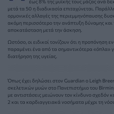
έως 8% της μυϊκής τους μάζας ανά δε
μετά τα 50 η διαδικασία επιταχύνεται. Παράλλη
ορμονικές αλλαγές της περιεμμηνόπαυσης δυ
ακόμη περισσότερο την ανάπτυξη δύναμης και 
αποκατάσταση μετά την άσκηση.
Ωστόσο, οι ειδικοί τονίζουν ότι η προπόνηση 
παραμένει ένα από τα σημαντικότερα «όπλα» γ
διατήρηση της υγείας.
Όπως έχει δηλώσει στον Guardian ο Leigh Breen
σκελετικών μυών στο Πανεπιστήμιο του Birmin
με αντιστάσεις μειώνουν τον κίνδυνο σχεδόν κ
2 και τα καρδιαγγειακά νοσήματα μέχρι τη νόσ