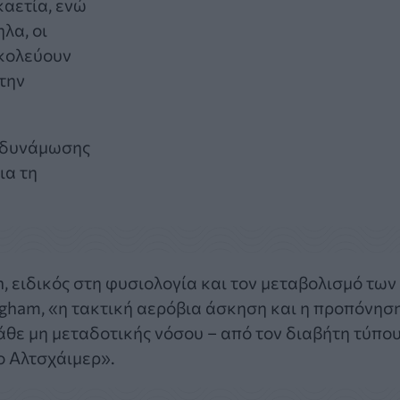
καετία, ενώ
λα, οι
σκολεύουν
την
ενδυνάμωσης
ια τη
, ειδικός στη φυσιολογία και τον μεταβολισμό των
gham, «η τακτική αερόβια άσκηση και η προπόνησ
άθε μη μεταδοτικής νόσου – από τον διαβήτη τύπο
ο Αλτσχάιμερ».