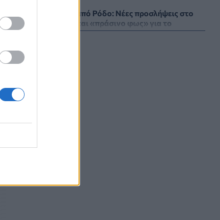
Γεωργιάδης από Ρόδο: Νέες προσλήψεις στο
νοσοκομείο και «πράσινο φως» για το
ακτινοθεραπευτικό κέντρο
ΠΟΛΙΤΙΚΉ ΥΓΕΊΑΣ
07/08/2026 - 19:12
Σε κόκκινο συναγερμό για φωτιές Κρήτη,
Βόρειο Αιγαίο και Αττική το Σάββατο 8
Αυγούστου
ΕΠΙΚΑΙΡΌΤΗΤΑ
07/08/2026 - 18:37
Τι μπορεί να μας διδάξει η νέα ταινία του
Spider-Man για την απώλεια και το πένθος
ΨΥΧΙΚΉ ΥΓΕΊΑ
07/08/2026 - 18:11
Επιπλέον πόροι 12,5 εκατ. ευρώ στις
Περιφέρειες για την ενίσχυση της
βιοασφάλειας από το ΥΠΑΑΤ
ΕΠΙΚΑΙΡΌΤΗΤΑ
07/08/2026 - 17:42