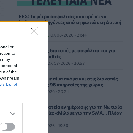
ΕΕΣ: Τα μέτρα ασφαλείας που πρέπει να
λάβουν οι πληγέντες από τη φωτιά στη Δυτική
Αττική
ΕΠΙΚΑΙΡΌΤΗΤΑ
07/08/2026 - 21:44
sonal or
Καλοκαιρινές διακοπές με ασφάλεια και για
ection to
τους καρδιοπαθείς
ou may
HEALTH TALK
07/08/2026 - 20:58
 personal
out of the
 downstream
ΕΚΕΑ: Δίνουμε αίμα ακόμα και στις διακοπές
σε μία από τις 96 υπηρεσίες της χώρας
B’s List of
ΥΓΕΊΑ
07/08/2026 - 20:24
η
Εθνική εκστρατεία ενημέρωσης για τη Νωτιαία
Μυϊκή Ατροφία: «Μιλάμε για την SMA… Πλέον
Ξέρεις»
ΥΓΕΊΑ
07/08/2026 - 19:56