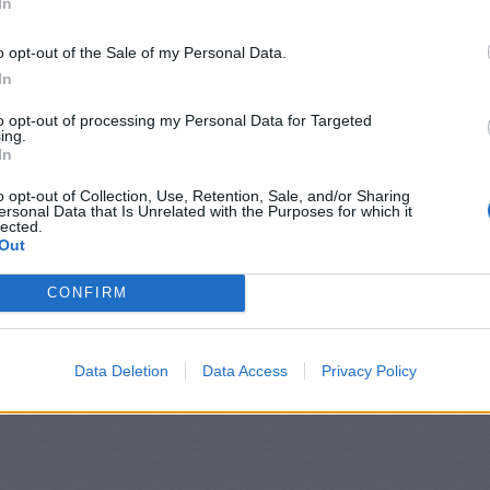
In
 και συγγραφέας του βιβλίου «Lift», υπογραμμίζει
o opt-out of the Sale of my Personal Data.
ωσης:
In
to opt-out of processing my Personal Data for Targeted
είναι κάτι όμορφο».
ing.
In
 αφιέρωμα, η έναρξη ενός προγράμματος
o opt-out of Collection, Use, Retention, Sale, and/or Sharing
εξειδικευμένο χώρο άσκησης.
ersonal Data that Is Unrelated with the Purposes for which it
lected.
Out
CONFIRM
Data Deletion
Data Access
Privacy Policy