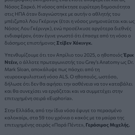
Νόσος Σαρκό. Η νόσος απέκτησε ευρύτερη δημοσιότητα
στις ΗΠΑ όταν διαγνώστηκε με αυτήν ο αθλητής του
μπέιζμπολ Λου Γκέρινγκ (έτσι η νόσος μνημονεύεται και ως
Νόσος Λου Γκέρινγκ), ενώ προσέλκυσε αργότερα διεθνές
ενδιαφέρον, όταν έγινε γνωστό ότι έπασχε από τη νόσο ο
διάσημος επιστήμονας
Στίβεν Χόκινγκ.
Υπενθυμίζουμε ότι τον Απρίλιο του 2025, ο ηθοποιός
Έρικ
Ντέιν,
ο άλλοτε πρωταγωνιστής του Grey’s Anatomy ως Dr.
Mark Sloan, αποκάλυψε πως πάσχει από τη
νευροεκφυλιστική νόσο ALS. Ο ηθοποιός, ωστόσο,
δήλωσε ότι δεν θα αφήσει την ασθένεια να τον καταβάλει
και θα συνεχίσει να εργάζεται και να συμμετέχει στην
επιτυχημένη σειρά «Euphoria».
Στην Ελλάδα, από την ίδια νόσο έφυγε το περασμένο
καλοκαίρι, στα 59 του χρόνια ο
κακός με τα μαύρα της
επιτυχημένης σειράς «Παρά Πέντε»,
Γεράσιμος Μιχελής.