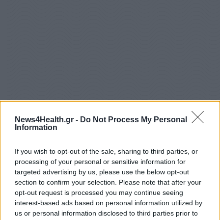
News4Health.gr -
Do Not Process My Personal
Information
If you wish to opt-out of the sale, sharing to third parties, or
processing of your personal or sensitive information for
Ωστόσο, στη μεγάλη πλειονότητα των περιπτώσεων,
targeted advertising by us, please use the below opt-out
περίπου 90% έως 95%, τα ακριβή αίτια εμφάνισης της
section to confirm your selection. Please note that after your
νόσου παραμένουν άγνωστα.
opt-out request is processed you may continue seeing
interest-based ads based on personal information utilized by
us or personal information disclosed to third parties prior to