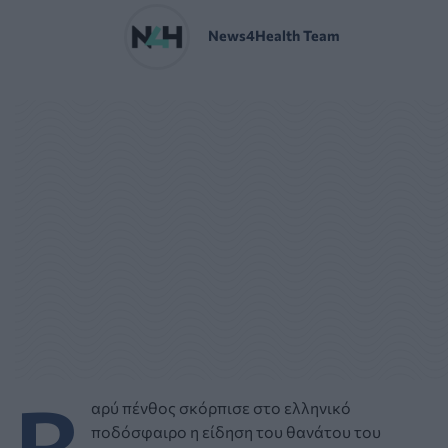
News4Health Team
Β
αρύ πένθος σκόρπισε στο ελληνικό
ποδόσφαιρο η είδηση του θανάτου του