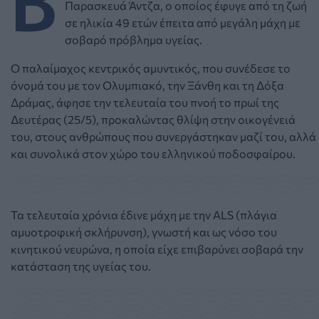
Παρασκευά Άντζα, ο οποίος έφυγε από τη ζωή
σε ηλικία 49 ετών έπειτα από μεγάλη μάχη με
σοβαρό πρόβλημα υγείας.
Ο παλαίμαχος κεντρικός αμυντικός, που συνέδεσε το
όνομά του με τον Ολυμπιακό, την Ξάνθη και τη Δόξα
Δράμας, άφησε την τελευταία του πνοή το πρωί της
Δευτέρας (25/5), προκαλώντας θλίψη στην οικογένειά
του, στους ανθρώπους που συνεργάστηκαν μαζί του, αλλά
και συνολικά στον χώρο του ελληνικού ποδοσφαίρου.
Τα τελευταία χρόνια έδινε μάχη με την ALS (πλάγια
αμυοτροφική σκλήρυνση), γνωστή και ως νόσο του
κινητικού νευρώνα, η οποία είχε επιβαρύνει σοβαρά την
κατάσταση της υγείας του.