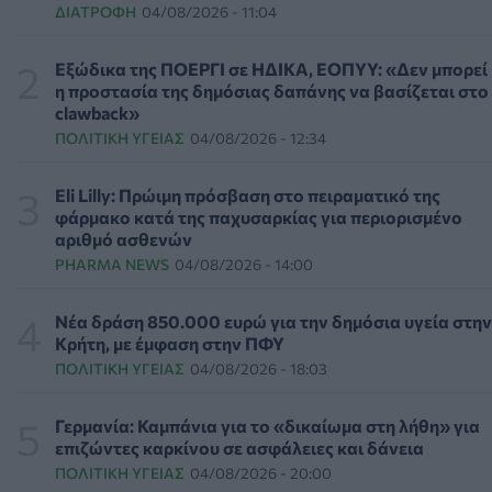
ΔΙΑΤΡΟΦΉ
04/08/2026 - 11:04
Γιατί οι γιατροί διστάζουν να γράψουν ορμονική
θεραπεία για την εμμηνόπαυση
ΥΓΕΊΑ
06/08/2026 - 17:01
Εξώδικα της ΠΟΕΡΓΙ σε ΗΔΙΚΑ, ΕΟΠΥΥ: «Δεν μπορεί
η προστασία της δημόσιας δαπάνης να βασίζεται στο
clawback»
Γιαννάκος: Πρωτοφανής πίεση στο Νοσοκομείο
ΠΟΛΙΤΙΚΉ ΥΓΕΊΑΣ
04/08/2026 - 12:34
Ζακύνθου - Καταγγέλθηκαν οκτώ βιασμοί γυναικών
ΠΟΛΙΤΙΚΉ ΥΓΕΊΑΣ
06/08/2026 - 16:34
Eli Lilly: Πρώιμη πρόσβαση στο πειραματικό της
φάρμακο κατά της παχυσαρκίας για περιορισμένο
Έκτακτα μέτρα και στην Καστοριά κατά της διασποράς
αριθμό ασθενών
της ευλογιάς των προβάτων
PHARMA NEWS
04/08/2026 - 14:00
ΕΠΙΚΑΙΡΌΤΗΤΑ
06/08/2026 - 16:16
Νέα δράση 850.000 ευρώ για την δημόσια υγεία στην
Τα τρία SOS στη μέση ηλικία που εξασφαλίζουν 13
Κρήτη, με έμφαση στην ΠΦΥ
επιπλέον χρόνια χωρίς άνοια
ΠΟΛΙΤΙΚΉ ΥΓΕΊΑΣ
04/08/2026 - 18:03
ΥΓΕΊΑ
06/08/2026 - 16:00
Γερμανία: Καμπάνια για το «δικαίωμα στη λήθη» για
Εθελοντές του ΕΕΣ διέσωσαν δεκάδες οικόσιτα και
επιζώντες καρκίνου σε ασφάλειες και δάνεια
άγρια ζώα από τις φωτιές στη Δυτική Αττική
ΠΟΛΙΤΙΚΉ ΥΓΕΊΑΣ
04/08/2026 - 20:00
PET
06/08/2026 - 15:42