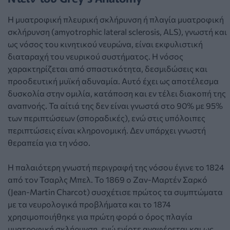
Η μυατροφική πλευρική σκλήρυνση ή πλαγία μυατροφική
σκλήρυνση (amyotrophic lateral sclerosis, ALS), γνωστή και
ως νόσος του κινητικού νευρώνα, είναι εκφυλιστική
διαταραχή του νευρικού συστήματος. Η νόσος
χαρακτηρίζεται από σπαστικότητα, δεσμιδώσεις και
προοδευτική μυϊκή αδυναμία. Αυτό έχει ως αποτέλεσμα
δυσκολία στην ομιλία, κατάποση και εν τέλει διακοπή της
αναπνοής. Τα αίτιά της δεν είναι γνωστά στο 90% με 95%
των περιπτώσεων (σποραδικές), ενώ στις υπόλοιπες
περιπτώσεις είναι κληρονομική. Δεν υπάρχει γνωστή
θεραπεία για τη νόσο.
Η παλαιότερη γνωστή περιγραφή της νόσου έγινε το 1824
από τον Τσαρλς Μπελ. Το 1869 ο Ζαν-Μαρτέν Σαρκό
(Jean-Martin Charcot) συσχέτισε πρώτος τα συμπτώματα
με τα νευρολογικά προβλήματα και το 1874
χρησιμοποιήθηκε για πρώτη φορά ο όρος πλαγία
μυατροφική σκλήρυνση, ενώ ενίοτε αναφέρεται και ως