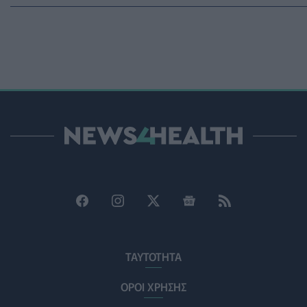
Βίντεο από την καμπάνια Raise Her Voice για την έγκαιρη
αναγνώριση της έμφυλης βίας με έμφαση στις γυναίκες
με αναπηρία
ΨΥΧΙΚΉ ΥΓΕΊΑ
06/08/2026 - 15:21
Τα κουνούπια τελικά έχουν πράγματι προτιμήσεις στους
ανθρώπους - Τι έδειξε έρευνα
ΥΓΕΊΑ
06/08/2026 - 15:00
Θεσσαλονίκη: Νέοι ψεκασμοί κατά των κουνουπιών σε
120.000 στρέμματα ορυζώνων στις 10, 11 και 12
Αυγούστου
ΠΟΛΙΤΙΚΉ ΥΓΕΊΑΣ
06/08/2026 - 14:41
ΕΔΟΕΑΠ: Συστάσεις για τις επερχόμενες ζέστες - Πότε
ΤΑΥΤΟΤΗΤΑ
πρέπει να απευθυνθούμε στον γιατρό μας
ΥΓΕΊΑ
06/08/2026 - 14:17
ΟΡΟΙ ΧΡΗΣΗΣ