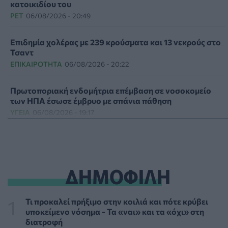
κατοικιδίου του
PET
06/08/2026 - 20:49
Επιδημία χολέρας με 239 κρούσματα και 13 νεκρούς στο
Τσαντ
ΕΠΙΚΑΙΡΌΤΗΤΑ
06/08/2026 - 20:22
Πρωτοποριακή ενδομήτρια επέμβαση σε νοσοκομείο
των ΗΠΑ έσωσε έμβρυο με σπάνια πάθηση
ΥΓΕΊΑ
06/08/2026 - 19:17
ΗΠΑ: Επιτροπή της Γερουσίας προτείνει άσκηση
διώξεων σε βάρος του Άντονι Φάουτσι
ΕΠΙΚΑΙΡΌΤΗΤΑ
06/08/2026 - 18:38
ΔΗΜΟΦΙΛΗ
Διαβητική αμφιβληστροειδοπάθεια: «Σιωπηλός»
κίνδυνος για την όραση των ασθενών
Τι προκαλεί πρήξιμο στην κοιλιά και πότε κρύβει
HEALTH TALK
06/08/2026 - 17:34
υποκείμενο νόσημα - Τα «ναι» και τα «όχι» στη
διατροφή