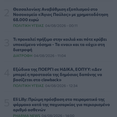
Τα κουνούπια τελικά έχουν πράγματι προτιμήσεις
στους ανθρώπους - Τι έδειξε έρευνα
Θεσσαλονίκη: Αναβάθμιση εξοπλισμού στο
ΥΓΕΊΑ
06/08/2026 - 15:00
Νοσοκομείο «Άγιος Παύλος» με χρηματοδότηση
68.000 ευρώ
ΠΟΛΙΤΙΚΉ ΥΓΕΊΑΣ
04/08/2026 - 00:11
Θεσσαλονίκη: Νέοι ψεκασμοί κατά των κουνουπιών
σε 120.000 στρέμματα ορυζώνων στις 10, 11 και 12
Αυγούστου
Τι προκαλεί πρήξιμο στην κοιλιά και πότε κρύβει
ΠΟΛΙΤΙΚΉ ΥΓΕΊΑΣ
06/08/2026 - 14:41
υποκείμενο νόσημα - Τα «ναι» και τα «όχι» στη
διατροφή
ΔΙΑΤΡΟΦΉ
04/08/2026 - 11:04
ΕΔΟΕΑΠ: Συστάσεις για τις επερχόμενες ζέστες -
Πότε πρέπει να απευθυνθούμε στον γιατρό μας
ΥΓΕΊΑ
06/08/2026 - 14:17
Εξώδικα της ΠΟΕΡΓΙ σε ΗΔΙΚΑ, ΕΟΠΥΥ: «Δεν
μπορεί η προστασία της δημόσιας δαπάνης να
βασίζεται στο clawback»
Skin dysmorphia: Όταν η εμμονή με το «τέλειο» δέρμα
ΠΟΛΙΤΙΚΉ ΥΓΕΊΑΣ
04/08/2026 - 12:34
αποτελεί πρόβλημα ψυχικής υγείας
ΨΥΧΙΚΉ ΥΓΕΊΑ
06/08/2026 - 14:00
Eli Lilly: Πρώιμη πρόσβαση στο πειραματικό της
φάρμακο κατά της παχυσαρκίας για περιορισμένο
Ευρεία σύσκεψη στον ΕΟΦ για την ομαλή λειτουργία
αριθμό ασθενών
της εφοδιαστικής αλυσίδας φαρμάκων
PHARMA NEWS
04/08/2026 - 14:00