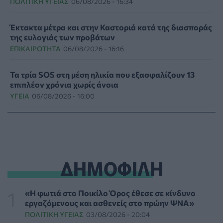
ΠΟΛΙΤΙΚΉ ΥΓΕΊΑΣ
06/08/2026 - 16:34
Έκτακτα μέτρα και στην Καστοριά κατά της διασποράς
της ευλογιάς των προβάτων
ΕΠΙΚΑΙΡΌΤΗΤΑ
06/08/2026 - 16:16
Τα τρία SOS στη μέση ηλικία που εξασφαλίζουν 13
επιπλέον χρόνια χωρίς άνοια
ΥΓΕΊΑ
06/08/2026 - 16:00
Εθελοντές του ΕΕΣ διέσωσαν δεκάδες οικόσιτα και
άγρια ζώα από τις φωτιές στη Δυτική Αττική
PET
06/08/2026 - 15:42
ΔΗΜΟΦΙΛΗ
Βίντεο από την καμπάνια Raise Her Voice για την
έγκαιρη αναγνώριση της έμφυλης βίας με έμφαση στις
γυναίκες με αναπηρία
«Η φωτιά στο Ποικίλο Όρος έθεσε σε κίνδυνο
ΨΥΧΙΚΉ ΥΓΕΊΑ
06/08/2026 - 15:21
εργαζόμενους και ασθενείς στο πρώην ΨΝΑ»
ΠΟΛΙΤΙΚΉ ΥΓΕΊΑΣ
03/08/2026 - 20:04