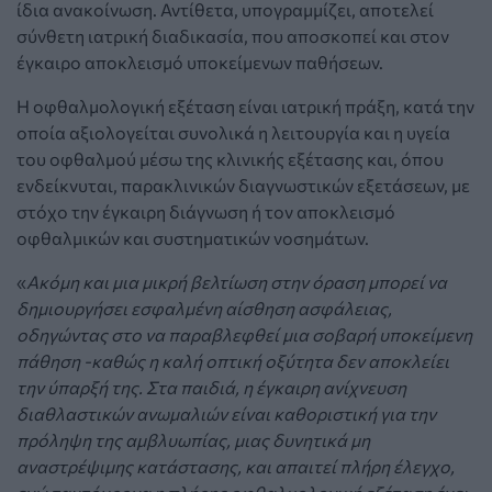
ίδια ανακοίνωση. Αντίθετα, υπογραμμίζει, αποτελεί
σύνθετη ιατρική διαδικασία, που αποσκοπεί και στον
έγκαιρο αποκλεισμό υποκείμενων παθήσεων.
Η οφθαλμολογική εξέταση είναι ιατρική πράξη, κατά την
οποία αξιολογείται συνολικά η λειτουργία και η υγεία
του οφθαλμού μέσω της κλινικής εξέτασης και, όπου
ενδείκνυται, παρακλινικών διαγνωστικών εξετάσεων, με
στόχο την έγκαιρη διάγνωση ή τον αποκλεισμό
οφθαλμικών και συστηματικών νοσημάτων.
«
Ακόμη και μια μικρή βελτίωση στην όραση μπορεί να
δημιουργήσει εσφαλμένη αίσθηση ασφάλειας,
οδηγώντας στο να παραβλεφθεί μια σοβαρή υποκείμενη
πάθηση -καθώς η καλή οπτική οξύτητα δεν αποκλείει
την ύπαρξή της. Στα παιδιά, η έγκαιρη ανίχνευση
διαθλαστικών ανωμαλιών είναι καθοριστική για την
πρόληψη της αμβλυωπίας, μιας δυνητικά μη
αναστρέψιμης κατάστασης, και απαιτεί πλήρη έλεγχο,