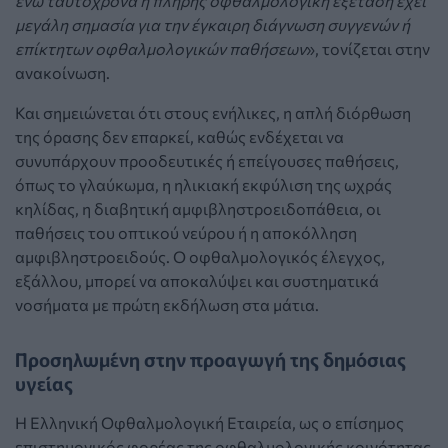
ενώ ταυτόχρονα η πλήρης οφθαλμολογική εξέταση έχει
μεγάλη σημασία για την έγκαιρη διάγνωση συγγενών ή
επίκτητων οφθαλμολογικών παθήσεων
», τονίζεται στην
ανακοίνωση.
Και σημειώνεται ότι στους ενήλικες, η απλή διόρθωση
της όρασης δεν επαρκεί, καθώς ενδέχεται να
συνυπάρχουν προοδευτικές ή επείγουσες παθήσεις,
όπως το γλαύκωμα, η ηλικιακή εκφύλιση της ωχράς
κηλίδας, η διαβητική αμφιβληστροειδοπάθεια, οι
παθήσεις του οπτικού νεύρου ή η αποκόλληση
αμφιβληστροειδούς. Ο οφθαλμολογικός έλεγχος,
εξάλλου, μπορεί να αποκαλύψει και συστηματικά
νοσήματα με πρώτη εκδήλωση στα μάτια.
Προσηλωμένη στην προαγωγή της δημόσιας
υγείας
Η Ελληνική Οφθαλμολογική Εταιρεία, ως ο επίσημος
επιστημονικός φορέας της οφθαλμολογικής κοινότητας