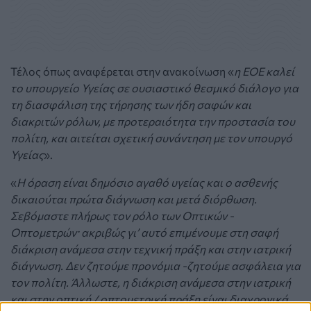
Τέλος όπως αναφέρεται στην ανακοίνωση «
η ΕΟΕ καλεί
το υπουργείο Υγείας σε ουσιαστικό θεσμικό διάλογο για
τη διασφάλιση της τήρησης των ήδη σαφών και
διακριτών ρόλων, με προτεραιότητα την προστασία του
πολίτη, και αιτείται σχετική συνάντηση με τον υπουργό
Υγείας
».
«
Η όραση είναι δημόσιο αγαθό υγείας και ο ασθενής
δικαιούται πρώτα διάγνωση και μετά διόρθωση.
Σεβόμαστε πλήρως τον ρόλο των Οπτικών -
Οπτομετρών· ακριβώς γι’ αυτό επιμένουμε στη σαφή
διάκριση ανάμεσα στην τεχνική πράξη και στην ιατρική
διάγνωση. Δεν ζητούμε προνόμια -ζητούμε ασφάλεια για
τον πολίτη. Άλλωστε, η διάκριση ανάμεσα στην ιατρική
και στην οπτική / οπτομετρική πράξη είναι διαχρονικά