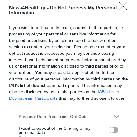
σαφής· δεν χρειάζεται επαναπροσδιορισμό, χρειάζεται
News4Health.gr -
Do Not Process My Personal
να γίνεται σεβαστή
», δηλώνει ο πρόεδρος του Δ.Σ. της
Information
Ελληνικής Οφθαλμολογικής Εταιρείας
Χρήστος Πίτσας
.
If you wish to opt-out of the sale, sharing to third parties, or
processing of your personal or sensitive information for
targeted advertising by us, please use the below opt-out
section to confirm your selection. Please note that after your
opt-out request is processed you may continue seeing
interest-based ads based on personal information utilized by
us or personal information disclosed to third parties prior to
your opt-out. You may separately opt-out of the further
disclosure of your personal information by third parties on the
IAB’s list of downstream participants. This information may
also be disclosed by us to third parties on the
IAB’s List of
Downstream Participants
that may further disclose it to other
third parties.
Personal Data Processing Opt Outs
I want to opt-out of the Sharing of my
personal data.