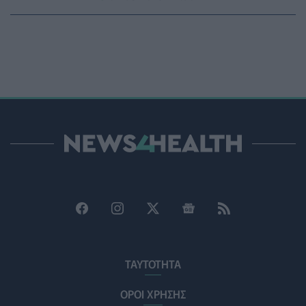
PHARMA POLICY
06/08/2026 - 13:54
Γιατί ξαναπαίρνουμε το χαμένο βάρος; Ο ρόλος του
βιολογικού προγραμματισμού μας
ΔΙΑΤΡΟΦΉ
06/08/2026 - 13:00
ΠΙΣ: Η διορισμένη από το Υπουργείο Υγείας Διοικούσα
Επιτροπή δεσμεύεται για νέες εκλογές
ΠΟΛΙΤΙΚΉ ΥΓΕΊΑΣ
06/08/2026 - 12:32
Eli Lilly: Εκρηκτική άνοδος στις πωλήσεις των
ενέσιμων φαρμάκων της για την απώλεια βάρους
PHARMA POLICY
06/08/2026 - 12:00
Καυτερές πιπεριές και μαρούλια οι πηγές του
υγειονομικού τρόμου στις ΗΠΑ
ΥΓΕΊΑ
06/08/2026 - 11:00
ΤΑΥΤΟΤΗΤΑ
ΟΡΟΙ ΧΡΗΣΗΣ
FDA: Πράσινο φως στο πρώτο εμβόλιο γρίπης mRNA