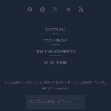
Σισμανογλείου στις πρωινές εφημερίες της Αττικής
ΠΟΛΙΤΙΚΉ ΥΓΕΊΑΣ
07/08/2026 - 14:39
Ηλεκτρικά πατίνια: 3,5 φορές μεγαλύτερος ο κίνδυνος
σοβαρής εγκεφαλικής κάκωσης
ΤΑΥΤΟΤΗΤΑ
ΥΓΕΊΑ
07/08/2026 - 14:00
ΟΡΟΙ ΧΡΗΣΗΣ
ΗΠΑ: Μεγάλη τράπεζα επενδύει 250 εκατ. δολάρια
ΠΟΛΙΤΙΚΗ ΑΠΟΡΡΗΤΟΥ
τον χρόνο για φάρμακα GLP-1 στους εργαζομένους
ΥΠΗΡΕΣΊΕΣ ΥΓΕΊΑΣ
07/08/2026 - 13:00
ΕΠΙΚΟΙΝΩΝΙΑ
Βασιλακόπουλος για ιό Δυτικού Νείλου: Στο
«κόκκινο» η Αττική – Τι πρέπει να προσέχουν οι
παραθεριστές
Copyright © 2019 - 2026 SPORTNEWS ΥΠΗΡΕΣΙΕΣ ΔΙΑΔΙΚΤΥΟΥ ΑΕ.
ΥΓΕΊΑ
07/08/2026 - 11:57
All rights reserved.
Γλοιοβλάστωμα: Νέο «παράθυρο» για πιο
ΜΕΛΟΣ #232426 ΤΟΥ Μ.Η.Τ.
αποτελεσματική χημειοθεραπεία μετά το χειρουργείο
ΥΓΕΊΑ
07/08/2026 - 11:00