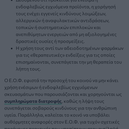
ενδοφλεβιώς εγχυόμενα προϊόντα, η χορήγησή
τους ενέχει εγγενείς κινδύνους λοιμώξεων,
αλλεργικών ή αναφυλακτικών αντιδράσεων,
τοπικών ή συστηματικών επιπλοκών και
ανεπιθύμητων ενεργειών από μη αξιολογημένες
δραστικές ουσίες ή προσμείξεις.
Η χρήση τους αντί των αδειοδοτημένων φαρμάκων
για τις «θεραπευτικές» ενδείξεις για τις οποίες
επισημαίνονται, συνεπάγεται την μη θεραπεία του
λήπτη τους.
Ο Ε.Ο.Φ. εφιστά την προσοχή του κοινού να μην κάνει
χρήση ενέσιμων ή ενδοφλεβίως εγχυόμενων
σκευασμάτων που παρουσιάζονται και χορηγούνται ως
συμπληρώματα διατροφής
, καθώς η λήψη τους
συνεπάγεται σοβαρούς κινδύνους για την ανθρώπινη
υγεία. Παράλληλα, καλείται το κοινό να υποβάλει
αυθόρμητες αναφορές στον Ε.Ο.Φ. για τυχόν σχετικές
παράνομες πρακτικές που υποπίπτουν στην αντίληψή