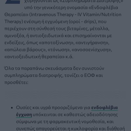
χορηγούνται ως «Συμπληρώματα Διατροφής»
υπό την γενικότερη ονομασία «Ενδοφλέβια
Θεραπεία» (Ιntravenous Therapy - IV Vitamin/Nutrition
Therapy) ενέσιμη ή εγχυόμενη (οροί - drips), που
περιέχουν στη σύνθεσή τους βιταμίνες, μέταλλα,
αμινοξέα, ή αντιοξειδωτικά και επισημαίνονται με
ενδείξεις, όπως «αποτοξίνωση», «αντιγήρανση»,
«απώλεια βάρους», «τόνωση», «ανοσοενίσχυση»,
«αντιοξειδωτική θεραπεία» κ.ά.
Όλα τα παραπάνω σκευάσματα δεν συνιστούν
συμπληρώματα διατροφής, τονίζει ο ΕΟΦ και
προσθέτει:
Ουσίες και υγρά προοριζόμενα για
ενδοφλέβια
έγχυση
υπόκεινται σε καθεστώς αδειοδότησης
σύμφωνα με τη φαρμακευτική νομοθεσία, και
συνεπώς απαγορεύεται η κυκλοφορία και διάθεσή