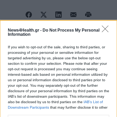
News4Health.gr -
Do Not Process My Personal
Information
ΠΕΡΙΣΣΟΤΕΡΑ ΣΤΗΝ ΙΔΙΑ ΚΑΤΗΓΟΡΙΑ
If you wish to opt-out of the sale, sharing to third parties, or
processing of your personal or sensitive information for
Εγκρίθηκε νέα συνδυαστική
targeted advertising by us, please use the below opt-out
θεραπεία από την ΕΕ για τον
section to confirm your selection. Please note that after your
καρκίνο της ουροδόχου κύστης
opt-out request is processed you may continue seeing
08 Ιουλίου 2026
interest-based ads based on personal information utilized by
us or personal information disclosed to third parties prior to
your opt-out. You may separately opt-out of the further
ΣΦΕΕ-EFPIA: Τα καινοτόμα
disclosure of your personal information by third parties on the
IAB’s list of downstream participants. This information may
φάρμακα μείωσαν τις νοσηλείες
also be disclosed by us to third parties on the
IAB’s List of
στην Ελλάδα με εξοικονόμηση 127
Downstream Participants
that may further disclose it to other
εκατ. ευρώ
third parties.
10 Ιουλίου 2026