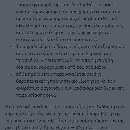
τους στην αγορά, εφόσον δεν διαθέτουν άδεια
κυκλοφορίας φαρμάκου που χορηγείται από την
αρμόδια για τα φάρμακα αρχή, μετά από θετική
αξιολόγηση της ποιότητας, της ασφάλειας και της
αποτελεσματικότητάς τους, σύμφωνα με τα
στοιχεία του φακέλου του προϊόντος.
Τα συμπληρώματα διατροφής σκοπούν εξ ορισμού
αποκλειστικά και μόνο στη συμπλήρωση των
προσλήψεων του καταναλωτή από τη συνήθη
δίαιτα και χορηγούνται από του στόματος.
Κάθε προϊόν που παρουσιάζεται ότι έχει
θεραπευτικές ή προληπτικές ιδιότητες για τον
ανθρώπινο οργανισμό συνιστά φάρμακο (ως εκ της
παρουσίασής του).
Η παραγωγή, κυκλοφορία, παρουσίαση και διάθεση των
παραπάνω προϊόντων στην αγορά κατά παράβαση της
φαρμακευτικής νομοθεσίας ενέχει σοβαρούς κινδύνους
για τη δημόσια υγεία, τονίζει ο ΕΟΦ, ιδίως, διότι: