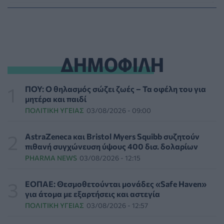
Ιαπωνικό θαύμα κατά της περιοδοντίτιδας:
Καινοτόμος θεραπεία στοχεύει μόνο το
βακτήριο-«κλειδί»
ΥΓΕΊΑ
05/08/2026 - 21:17
ΔΗΜΟΦΙΛΗ
Τύποι, συμπτώματα και αντιμετώπιση της
φωτοευαισθησίας - Χρήσιμες ερωταπαντήσεις
ΠΟΥ: Ο θηλασμός σώζει ζωές – Τα οφέλη του για
ΥΓΕΊΑ
05/08/2026 - 20:42
μητέρα και παιδί
ΠΟΛΙΤΙΚΉ ΥΓΕΊΑΣ
03/08/2026 - 09:00
WWF Ελλάς: Περισσότερα από 180.000 στρέμματα
δάσους κάηκαν σε λίγες μόνο μέρες
AstraZeneca και Bristol Myers Squibb συζητούν
ΕΠΙΚΑΙΡΌΤΗΤΑ
05/08/2026 - 20:16
πιθανή συγχώνευση ύψους 400 δισ. δολαρίων
PHARMA NEWS
03/08/2026 - 12:15
Γεωργιάδης: «Αλλάζει ο υγειονομικός χάρτης των
διακομιδών στη Στερεά Ελλάδα με τα νέα
ΕΟΠΑΕ: Θεσμοθετούνται μονάδες «Safe Haven»
ασθενοφόρα»
για άτομα με εξαρτήσεις και αστεγία
ΠΟΛΙΤΙΚΉ ΥΓΕΊΑΣ
05/08/2026 - 19:49
ΠΟΛΙΤΙΚΉ ΥΓΕΊΑΣ
03/08/2026 - 12:57