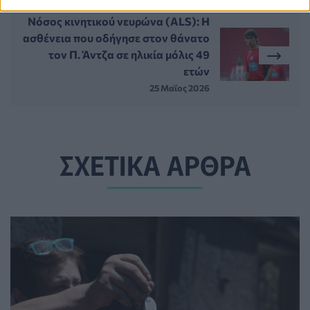
Νόσος κινητικού νευρώνα (ALS): H
ασθένεια που οδήγησε στον θάνατο
τον Π. Άντζα σε ηλικία μόλις 49
ετών
25 Μαϊος 2026
ΣΧΕΤΙΚΑ ΑΡΘΡΑ