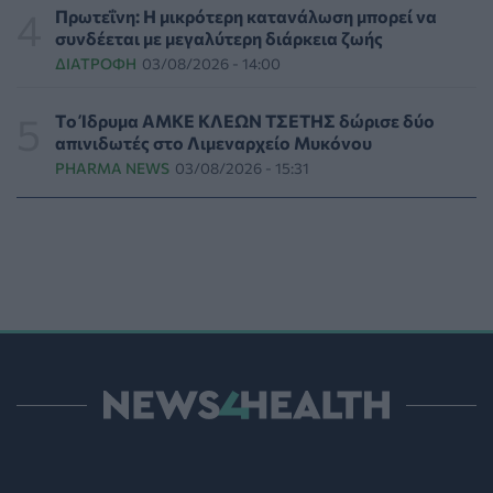
Οι πέντε λόγοι για τους οποίους η διατροφή πρέπει να
Πρωτεΐνη: Η μικρότερη κατανάλωση μπορεί να
καθοδηγείται από κλινικό διαιτολόγο
συνδέεται με μεγαλύτερη διάρκεια ζωής
HEALTH TALK
05/08/2026 - 18:59
ΔΙΑΤΡΟΦΉ
03/08/2026 - 14:00
Ψυχοκοινωνική υποστήριξη στους πυρόπληκτους της
Tο Ίδρυμα ΑΜΚΕ ΚΛΕΩΝ ΤΣΕΤΗΣ δώρισε δύο
Δυτικής Αττικής από τον ΕΕΣ
απινιδωτές στο Λιμεναρχείο Μυκόνου
ΕΠΙΚΑΙΡΌΤΗΤΑ
05/08/2026 - 18:34
PHARMA NEWS
03/08/2026 - 15:31
Νέα μελέτη: Η μοναξιά και οι επιπτώσεις της στην
γενική υγεία σε σύγκριση με την κοινωνική
απομόνωση
ΨΥΧΙΚΉ ΥΓΕΊΑ
05/08/2026 - 18:21
Χαλκιδική: Εντός ορίων τα αποτελέσματα από τις
πρώτες μικροβιολογικές αναλύσεις στο πόσιμο νερό
ΕΠΙΚΑΙΡΌΤΗΤΑ
05/08/2026 - 17:39
Χαμηλά τα ποσοστά αποκλειστικού θηλασμού μέχρι
τον 6ο μήνα στην Ελλάδα