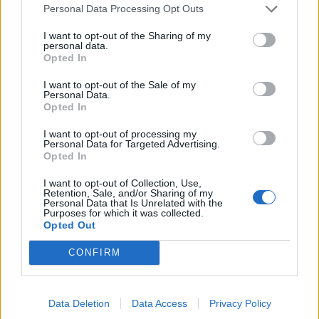
Personal Data Processing Opt Outs
ΕΞΑΦΑΝΙΣΕΙΣ ΠΑΙΔΙΩΝ
I want to opt-out of the Sharing of my
personal data.
Opted In
ΠΑΓΚΟΣΜΙΑ ΗΜΕΡΑ ΓΙΑ ΕΞΑΦΑΝΙΣΜΕΝΑ ΠΑΙΔΙΑ
I want to opt-out of the Sale of my
Personal Data.
Opted In
I want to opt-out of processing my
Personal Data for Targeted Advertising.
Opted In
ΠΕΡΙΣΣΟΤΕΡΑ ΣΤΗΝ ΙΔΙΑ ΚΑΤΗΓΟΡΙΑ
I want to opt-out of Collection, Use,
Retention, Sale, and/or Sharing of my
Personal Data that Is Unrelated with the
Purposes for which it was collected.
Έφυγε από τη ζωή η Γωγώ
Opted Out
Μαστροκώστα σε ηλικία 56 ετών
CONFIRM
μετά από πολυετή μάχη με τον
καρκίνο
25 Μαϊος 2026
Data Deletion
Data Access
Privacy Policy