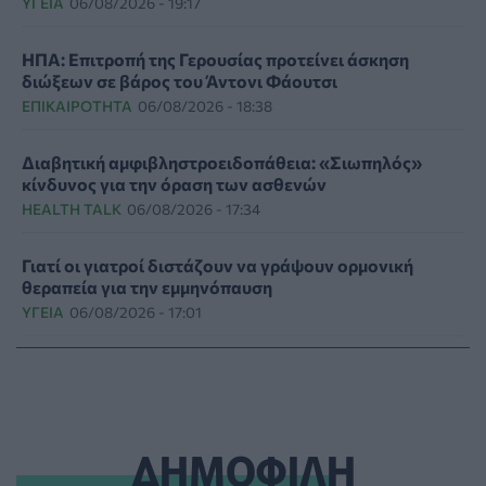
ΥΓΕΊΑ
06/08/2026 - 19:17
ΗΠΑ: Επιτροπή της Γερουσίας προτείνει άσκηση
διώξεων σε βάρος του Άντονι Φάουτσι
ΕΠΙΚΑΙΡΌΤΗΤΑ
06/08/2026 - 18:38
Διαβητική αμφιβληστροειδοπάθεια: «Σιωπηλός»
κίνδυνος για την όραση των ασθενών
HEALTH TALK
06/08/2026 - 17:34
Γιατί οι γιατροί διστάζουν να γράψουν ορμονική
θεραπεία για την εμμηνόπαυση
ΥΓΕΊΑ
06/08/2026 - 17:01
Γιαννάκος: Πρωτοφανής πίεση στο Νοσοκομείο
Ζακύνθου - Καταγγέλθηκαν οκτώ βιασμοί γυναικών
ΠΟΛΙΤΙΚΉ ΥΓΕΊΑΣ
06/08/2026 - 16:34
ΔΗΜΟΦΙΛΗ
Έκτακτα μέτρα και στην Καστοριά κατά της διασποράς