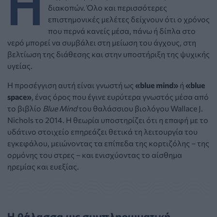
Η
διακοπών. Όλο και περισσότερες
επιστημονικές μελέτες δείχνουν ότι ο χρόνος
που περνά κανείς μέσα, πάνω ή δίπλα στο
νερό μπορεί να συμβάλει στη μείωση του άγχους, στη
βελτίωση της διάθεσης και στην υποστήριξη της ψυχικής
υγείας.
Η προσέγγιση αυτή είναι γνωστή ως
«blue mind»
ή
«blue
space»
, ένας όρος που έγινε ευρύτερα γνωστός μέσα από
το βιβλίο
Blue Mind
του θαλάσσιου βιολόγου Wallace J.
Nichols το 2014. Η θεωρία υποστηρίζει ότι η επαφή με το
υδάτινο στοιχείο επηρεάζει θετικά τη λειτουργία του
εγκεφάλου, μειώνοντας τα επίπεδα της κορτιζόλης – της
ορμόνης του στρες – και ενισχύοντας το αίσθημα
ηρεμίας και ευεξίας.
Η θάλασσα ως συμπληρωματική