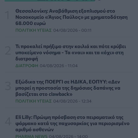
της ευλογιάς των προβάτων
ΕΠΙΚΑΙΡΌΤΗΤΑ
06/08/2026 - 16:16
Θεσσαλονίκη: Αναβάθμιση εξοπλισμού στο
Νοσοκομείο «Άγιος Παύλος» με χρηματοδότηση
68.000 ευρώ
Τα τρία SOS στη μέση ηλικία που εξασφαλίζουν 13
ΠΟΛΙΤΙΚΉ ΥΓΕΊΑΣ
04/08/2026 - 00:11
επιπλέον χρόνια χωρίς άνοια
ΥΓΕΊΑ
06/08/2026 - 16:00
Τι προκαλεί πρήξιμο στην κοιλιά και πότε κρύβει
υποκείμενο νόσημα - Τα «ναι» και τα «όχι» στη
Εθελοντές του ΕΕΣ διέσωσαν δεκάδες οικόσιτα και
διατροφή
άγρια ζώα από τις φωτιές στη Δυτική Αττική
ΔΙΑΤΡΟΦΉ
04/08/2026 - 11:04
PET
06/08/2026 - 15:42
Εξώδικα της ΠΟΕΡΓΙ σε ΗΔΙΚΑ, ΕΟΠΥΥ: «Δεν
Βίντεο από την καμπάνια Raise Her Voice για την
μπορεί η προστασία της δημόσιας δαπάνης να
έγκαιρη αναγνώριση της έμφυλης βίας με έμφαση στις
βασίζεται στο clawback»
γυναίκες με αναπηρία
ΠΟΛΙΤΙΚΉ ΥΓΕΊΑΣ
04/08/2026 - 12:34
ΨΥΧΙΚΉ ΥΓΕΊΑ
06/08/2026 - 15:21
Eli Lilly: Πρώιμη πρόσβαση στο πειραματικό της
Τα κουνούπια τελικά έχουν πράγματι προτιμήσεις
φάρμακο κατά της παχυσαρκίας για περιορισμένο
στους ανθρώπους - Τι έδειξε έρευνα
αριθμό ασθενών
ΥΓΕΊΑ
06/08/2026 - 15:00
PHARMA NEWS
04/08/2026 - 14:00