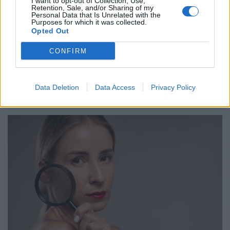
I want to opt-out of Collection, Use,
αστέγων χρηστών στην Αθήνα»
Retention, Sale, and/or Sharing of my
Personal Data that Is Unrelated with the
09 Ιουλίου 2026
Purposes for which it was collected.
Opted Out
CONFIRM
ΣΧΕΤΙΚΑ ΑΡΘΡΑ
Data Deletion
Data Access
Privacy Policy