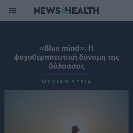
«Βlue mind»: Η
ψυχοθεραπευτική δύναμη της
θάλασσας
ΨΥΧΙΚΉ ΥΓΕΊΑ