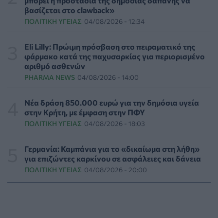
μπορεί η προστασία της δημόσιας δαπάνης να
βασίζεται στο clawback»
Γιατί οι γιατροί διστάζουν να γράψουν ορμονική
ΠΟΛΙΤΙΚΉ ΥΓΕΊΑΣ
04/08/2026 - 12:34
θεραπεία για την εμμηνόπαυση
ΥΓΕΊΑ
06/08/2026 - 17:01
Eli Lilly: Πρώιμη πρόσβαση στο πειραματικό της
φάρμακο κατά της παχυσαρκίας για περιορισμένο
Γιαννάκος: Πρωτοφανής πίεση στο Νοσοκομείο
αριθμό ασθενών
Ζακύνθου - Καταγγέλθηκαν οκτώ βιασμοί γυναικών
PHARMA NEWS
04/08/2026 - 14:00
ΠΟΛΙΤΙΚΉ ΥΓΕΊΑΣ
06/08/2026 - 16:34
Νέα δράση 850.000 ευρώ για την δημόσια υγεία
Έκτακτα μέτρα και στην Καστοριά κατά της διασποράς
στην Κρήτη, με έμφαση στην ΠΦΥ
της ευλογιάς των προβάτων
ΠΟΛΙΤΙΚΉ ΥΓΕΊΑΣ
04/08/2026 - 18:03
ΕΠΙΚΑΙΡΌΤΗΤΑ
06/08/2026 - 16:16
Γερμανία: Καμπάνια για το «δικαίωμα στη λήθη»
Τα τρία SOS στη μέση ηλικία που εξασφαλίζουν 13
για επιζώντες καρκίνου σε ασφάλειες και δάνεια
επιπλέον χρόνια χωρίς άνοια
ΠΟΛΙΤΙΚΉ ΥΓΕΊΑΣ
04/08/2026 - 20:00
ΥΓΕΊΑ
06/08/2026 - 16:00
Εθελοντές του ΕΕΣ διέσωσαν δεκάδες οικόσιτα και
άγρια ζώα από τις φωτιές στη Δυτική Αττική