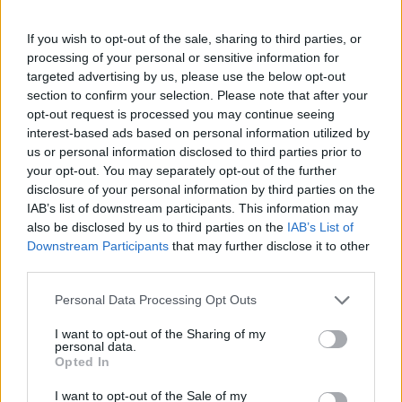
ΕΛΕΥΘΕΡΟΕΠΑΓΓΕΛΜΑΤΙΩΝ ΠΑΙΔΙΑΤΡΩΝ
If you wish to opt-out of the sale, sharing to third parties, or
processing of your personal or sensitive information for
ΔΙΑΤΑΡΑΧΗ ΤΑΥΤΟΤΗΤΑΣ ΦΥΛΟΥ
targeted advertising by us, please use the below opt-out
section to confirm your selection. Please note that after your
ΕΝΗΜΕΡΩΤΙΚΗ ΕΚΔΗΛΩΣΗ
opt-out request is processed you may continue seeing
interest-based ads based on personal information utilized by
us or personal information disclosed to third parties prior to
your opt-out. You may separately opt-out of the further
disclosure of your personal information by third parties on the
IAB’s list of downstream participants. This information may
also be disclosed by us to third parties on the
IAB’s List of
Downstream Participants
that may further disclose it to other
ΠΕΡΙΣΣΟΤΕΡΑ ΣΤΗΝ ΙΔΙΑ ΚΑΤΗΓΟΡΙΑ
third parties.
Personal Data Processing Opt Outs
«Εκρήξεις» όταν κλείνει η οθόνη:
Τέσσερις τρόποι για να περιορίσουν
I want to opt-out of the Sharing of my
personal data.
οι γονείς τις συγκρούσεις με τα
Opted In
παιδιά
06 Ιουλίου 2026
I want to opt-out of the Sale of my