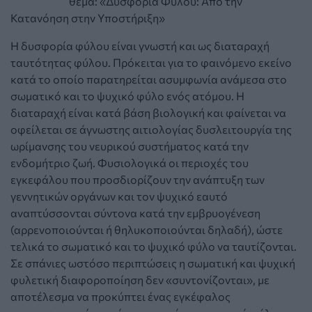
θέμα: «Δυσφορία Φύλου: Από την
Κατανόηση στην Υποστήριξη»
Η δυσφορία φύλου είναι γνωστή και ως διαταραχή
ταυτότητας φύλου. Πρόκειται για το φαινόμενο εκείνο
κατά το οποίο παρατηρείται ασυμφωνία ανάμεσα στο
σωματικό και το ψυχικό φύλο ενός ατόμου. Η
διαταραχή είναι κατά βάση βιολογική και φαίνεται να
οφείλεται σε άγνωστης αιτιολογίας δυσλειτουργία της
ωρίμανσης του νευρικού συστήματος κατά την
ενδομήτριο ζωή. Φυσιολογικά οι περιοχές του
εγκεφάλου που προσδιορίζουν την ανάπτυξη των
γεννητικών οργάνων και τον ψυχικό εαυτό
αναπτύσσονται σύντονα κατά την εμβρυογένεση
(αρρενοποιούνται ή θηλυκοποιούνται δηλαδή), ώστε
τελικά το σωματικό και το ψυχικό φύλο να ταυτίζονται.
Σε σπάνιες ωστόσο περιπτώσεις η σωματική και ψυχική
φυλετική διαφοροποίηση δεν «συντονίζονται», με
αποτέλεσμα να προκύπτει ένας εγκέφαλος