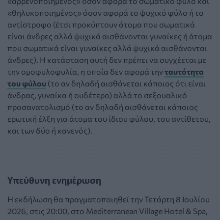
«αρρενοποιημένος» όσον αφορά το σωματικό φύλο και
«θηλυκοποιημένος» όσον αφορά το ψυχικό φύλο ή το
αντίστροφο (έτσι προκύπτουν άτομα που σωματικά
είναι άνδρες αλλά ψυχικά αισθάνονται γυναίκες ή άτομα
που σωματικά είναι γυναίκες αλλά ψυχικά αισθάνονται
άνδρες). Η κατάσταση αυτή δεν πρέπει να συγχέεται με
την ομοφυλοφυλία, η οποία δεν αφορά την
ταυτότητα
του φύλου
(το αν δηλαδή αισθάνεται κάποιος ότι είναι
άνδρας, γυναίκα ή ουδέτερο) αλλά το σεξουαλικό
προσανατολισμό (το αν δηλαδή αισθάνεται κάποιος
ερωτική έλξη για άτομα του ίδιου φύλου, του αντίθετου,
και των δύο ή κανενός).
Υπεύθυνη ενημέρωση
Η εκδήλωση θα πραγματοποιηθεί την Τετάρτη 8 Ιουλίου
2026, στις 20:00, στο Mediterranean Village Hotel & Spa,