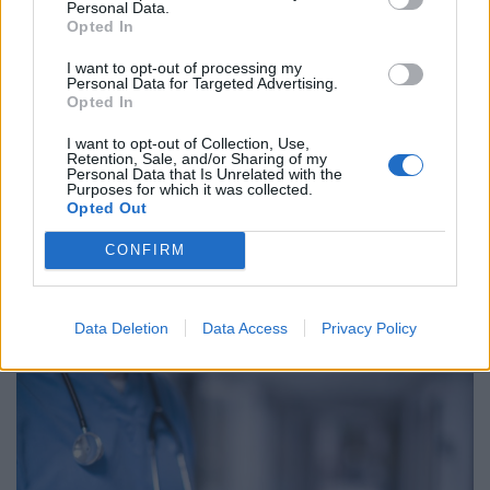
Personal Data.
Opted In
Επιστολή διεθνούς φορέα στον
I want to opt-out of processing my
Personal Data for Targeted Advertising.
Μητσοτάκη και ανησυχία για τις
Opted In
αλλαγές στα στεγνά προγράμματα
απεξάρτησης
I want to opt-out of Collection, Use,
Retention, Sale, and/or Sharing of my
06 Ιουλίου 2026
Personal Data that Is Unrelated with the
Purposes for which it was collected.
Opted Out
CONFIRM
ΣΧΕΤΙΚΑ ΑΡΘΡΑ
Data Deletion
Data Access
Privacy Policy