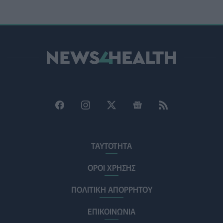
PET
06/08/2026 - 15:42
Βίντεο από την καμπάνια Raise Her Voice για την
έγκαιρη αναγνώριση της έμφυλης βίας με έμφαση στις
γυναίκες με αναπηρία
ΨΥΧΙΚΉ ΥΓΕΊΑ
06/08/2026 - 15:21
Τα κουνούπια τελικά έχουν πράγματι προτιμήσεις
στους ανθρώπους - Τι έδειξε έρευνα
ΥΓΕΊΑ
06/08/2026 - 15:00
Θεσσαλονίκη: Νέοι ψεκασμοί κατά των κουνουπιών
σε 120.000 στρέμματα ορυζώνων στις 10, 11 και 12
ΤΑΥΤΟΤΗΤΑ
Αυγούστου
ΠΟΛΙΤΙΚΉ ΥΓΕΊΑΣ
06/08/2026 - 14:41
ΟΡΟΙ ΧΡΗΣΗΣ
ΠΟΛΙΤΙΚΗ ΑΠΟΡΡΗΤΟΥ
ΕΔΟΕΑΠ: Συστάσεις για τις επερχόμενες ζέστες -
Πότε πρέπει να απευθυνθούμε στον γιατρό μας
ΕΠΙΚΟΙΝΩΝΙΑ
ΥΓΕΊΑ
06/08/2026 - 14:17