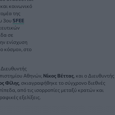
ό και κοινωνικό
τομέα της
ου 3ου
SFEE
κευτικών
άδα σε
την ενίσχυση
ο κόσμο», στο
 Διευθυντής
επιστημίου Αθηνών,
Νίκος Βέττας
, και ο Διευθυντής
ος Φίλης
, σκιαγραφήθηκε το σύγχρονο διεθνές
πίπεδα, από τις ισορροπίες μεταξύ κρατών και
ραφικές εξελίξεις.