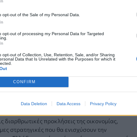
In
o opt-out of the Sale of my Personal Data.
In
to opt-out of processing my Personal Data for Targeted
ματισμό και στις νέες συνθήκες ανταγωνισμού πο
ing.
In
έχει αλλάξει τους όρους ανταγωνισμού. Αυτός που
ριστικά. Στο πλαίσιο αυτό, υπογράμμισε ότι ο τομέ
o opt-out of Collection, Use, Retention, Sale, and/or Sharing
ersonal Data that Is Unrelated with the Purposes for which it
σιαστική διασύνδεση με τις ψηφιακές τεχνολογίες
lected.
Out
 σημαντικά βήματα που έχουν γίνει, εξακολουθούν ν
CONFIRM
δότηση, επισήμανε ότι η παγκόσμια οικονομία έχε
ι σε διαδοχικές κρίσεις. Ωστόσο, η Ευρώπη
Data Deletion
Data Access
Privacy Policy
σεων. Παράλληλα, τόνισε ότι η νομισματική
τις διαρθρωτικές προκλήσεις της οικονομίας,
ες στρατηγικές που θα ενισχύσουν την