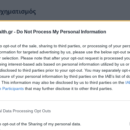
σχηματισμός
 συντελούνται στο διεθνές οικονομικό περιβάλλον,
th.gr -
Do Not Process My Personal Information
ανταγωνιστικότητα έναντι άλλων περιοχών του
δέονται με το παραγωγικό μοντέλο, τη θέση της
to opt-out of the sale, sharing to third parties, or processing of your per
ς στο εργατικό δυναμικό. Για την Ελλάδα, σημείωσε
formation for targeted advertising by us, please use the below opt-out s
τική, ωστόσο η χώρα οφείλει να παρακολουθεί και
r selection. Please note that after your opt-out request is processed y
eing interest-based ads based on personal information utilized by us or
ε παγκόσμιο επίπεδο.
disclosed to third parties prior to your opt-out. You may separately opt-
losure of your personal information by third parties on the IAB’s list of
. This information may also be disclosed by us to third parties on the
IA
Participants
that may further disclose it to other third parties.
l Data Processing Opt Outs
o opt-out of the Sharing of my personal data.