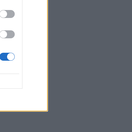
Τι μπορεί να μας διδάξει η νέα ταινία του
Spider-Man για την απώλεια και το πένθος
ΨΥΧΙΚΉ ΥΓΕΊΑ
07/08/2026 - 18:11
υ
Επιπλέον πόροι 12,5 εκατ. ευρώ στις
Περιφέρειες για την ενίσχυση της
βιοασφάλειας από το ΥΠΑΑΤ
ας
ΕΠΙΚΑΙΡΌΤΗΤΑ
07/08/2026 - 17:42
α
Συναγερμός στις ΗΠΑ για φονικό μύκητα που
αντέχει και στα φάρμακα
ΥΓΕΊΑ
07/08/2026 - 17:17
ι
Πέθανε στα 26 της η influencer Σίντνεϊ Τάουλ
που μοιράστηκε επί τρία χρόνια τη μάχη της με
σπάνιο καρκίνο
ΕΠΙΚΑΙΡΌΤΗΤΑ
07/08/2026 - 16:41