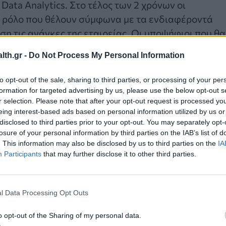
ι Data Analytics. Στο τέλος των 2 χρόνων οι
ο ρόλο που θέλουν σύμφωνα με τα ενδιαφέροντά
άση τις ανάγκες της εταιρείας. Οι υποψήφιοι που θα
ε την εταιρεία και θα πρέπει να εργάζονται στη
th.gr -
Do Not Process My Personal Information
to opt-out of the sale, sharing to third parties, or processing of your per
formation for targeted advertising by us, please use the below opt-out s
r selection. Please note that after your opt-out request is processed y
ο έτσι ώστε να παρέχει ευελιξία και να ενθαρρύνει
eing interest-based ads based on personal information utilized by us or
disclosed to third parties prior to your opt-out. You may separately opt-
 στους συμμετέχοντες την ευκαιρία να ανακαλύψο
losure of your personal information by third parties on the IAB’s list of
ά τους σε συνδυασμό με τις ανάγκες του οργανισμο
. This information may also be disclosed by us to third parties on the
IA
Participants
that may further disclose it to other third parties.
l Data Processing Opt Outs
o opt-out of the Sharing of my personal data.