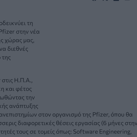
ποδεικνύει τη
fizer στην νέα
ης χώρας μας,
να διεθνές
 της
στις Η.Π.Α.,
κη και φέτος
οωθώντας την
κής ανάπτυξης
νεπιστημίων στον οργανισμό της Pfizer, όπου θα
σερις διαφορετικές θέσεις εργασίας (6 μήνες στη
τητές τους σε τομείς όπως: Software Engineering,