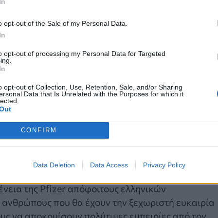
In
o opt-out of the Sale of my Personal Data.
In
to opt-out of processing my Personal Data for Targeted
ing.
In
o opt-out of Collection, Use, Retention, Sale, and/or Sharing
ersonal Data that Is Unrelated with the Purposes for which it
ων ακαδημαϊκών επιδόσεων και του βιογραφικού
lected.
Out
προωθεί ένα περιβάλλον που υποστηρίζει την
 και ανάπτυξη μέσα από τη συνεχή μάθηση, και με
CONFIRM
Το ενδιαφέρον του προγράμματος εστιάζεται σε
ροφορικής, ηλεκτρολόγων μηχανικών και θετικών
Data Deletion
Data Access
Privacy Policy
νεια της Pfizer απόφοιτους ελληνικών
 ανθρώπους που θα έχουν την ξεχωριστή ευκαιρία
υς να αποκομίσουν πολύτιμες εμπειρίες από τον