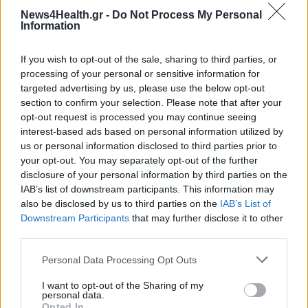
News4Health.gr -
Do Not Process My Personal
Information
ΠΟΛΙΤΙΚΉ ΥΓΕΊΑΣ
09/03/2022 - 11:14
Δωρεάν ο εμβολιασμός κατά του ιού HPV για
If you wish to opt-out of the sale, sharing to third parties, or
αγόρια και κορίτσια
processing of your personal or sensitive information for
targeted advertising by us, please use the below opt-out
section to confirm your selection. Please note that after your
opt-out request is processed you may continue seeing
interest-based ads based on personal information utilized by
us or personal information disclosed to third parties prior to
your opt-out. You may separately opt-out of the further
disclosure of your personal information by third parties on the
IAB’s list of downstream participants. This information may
also be disclosed by us to third parties on the
IAB’s List of
Downstream Participants
that may further disclose it to other
third parties.
Personal Data Processing Opt Outs
I want to opt-out of the Sharing of my
personal data.
Opted In