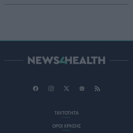
ΥΓΕΊΑ
07/08/2026 - 15:42
Ο Δήμος Μετεώρων επενδύει στην πρωτοβάθμια
φροντίδα υγείας και την πρόληψη
ΠΟΛΙΤΙΚΉ ΥΓΕΊΑΣ
07/08/2026 - 15:24
Και οι μαϊμούδες έχουν κατοικίδια! Οι επιστήμονες
ρίχνουν φως στις "φιλίες" μεταξύ διαφορετικών ειδών
PET
07/08/2026 - 15:02
Η ΕΙΝΑΠ καταγγέλλει την αιφνιδιαστική ένταξη του
Σισμανογλείου στις πρωινές εφημερίες της Αττικής
ΠΟΛΙΤΙΚΉ ΥΓΕΊΑΣ
07/08/2026 - 14:39
Ηλεκτρικά πατίνια: 3,5 φορές μεγαλύτερος ο κίνδυνος
σοβαρής εγκεφαλικής κάκωσης
ΤΑΥΤΟΤΗΤΑ
ΥΓΕΊΑ
07/08/2026 - 14:00
ΟΡΟΙ ΧΡΗΣΗΣ
ΗΠΑ: Μεγάλη τράπεζα επενδύει 250 εκατ. δολάρια