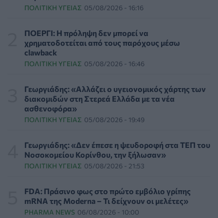
ΠΟΛΙΤΙΚΉ ΥΓΕΊΑΣ
05/08/2026 - 16:16
Επιπλέον πόροι 12,5 εκατ. ευρώ στις Περιφέρειες για
την ενίσχυση της βιοασφάλειας από το ΥΠΑΑΤ
ΕΠΙΚΑΙΡΌΤΗΤΑ
07/08/2026 - 17:42
ΠΟΕΡΓΙ: Η πρόληψη δεν μπορεί να
χρηματοδοτείται από τους παρόχους μέσω
clawback
Συναγερμός στις ΗΠΑ για φονικό μύκητα που αντέχει
ΠΟΛΙΤΙΚΉ ΥΓΕΊΑΣ
05/08/2026 - 16:46
και στα φάρμακα
ΥΓΕΊΑ
07/08/2026 - 17:17
Γεωργιάδης: «Αλλάζει ο υγειονομικός χάρτης των
διακομιδών στη Στερεά Ελλάδα με τα νέα
Πέθανε στα 26 της η influencer Σίντνεϊ Τάουλ που
ασθενοφόρα»
μοιράστηκε επί τρία χρόνια τη μάχη της με σπάνιο
ΠΟΛΙΤΙΚΉ ΥΓΕΊΑΣ
05/08/2026 - 19:49
καρκίνο
ΕΠΙΚΑΙΡΌΤΗΤΑ
07/08/2026 - 16:41
Γεωργιάδης: «Δεν έπεσε η ψευδοροφή στα ΤΕΠ του
Νοσοκομείου Κορίνθου, την ξήλωσαν»
Απώλεια βάρους: Οι τρεις παράγοντες που κρίνουν το
ΠΟΛΙΤΙΚΉ ΥΓΕΊΑΣ
05/08/2026 - 21:53
αποτέλεσμα σύμφωνα με ειδικό στην παχυσαρκία
ΔΙΑΤΡΟΦΉ
07/08/2026 - 16:16
FDA: Πράσινο φως στο πρώτο εμβόλιο γρίπης
mRNA της Moderna – Τι δείχνουν οι μελέτες»
Ο ΙΣΑ συνιστά τη λήψη σχολαστικών μέτρων ατομικής
PHARMA NEWS
06/08/2026 - 10:00
προστασίας από τον ιό του Δυτικού Νείλου