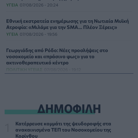
ΥΓΕΊΑ
07/08/2026 - 20:24
Εθνική εκστρατεία ενημέρωσης για τη Νωτιαία Μυϊκή
Ατροφία: «Μιλάμε για την SMA… Πλέον Ξέρεις»
ΥΓΕΊΑ
07/08/2026 - 19:56
Γεωργιάδης από Ρόδο: Νέες προσλήψεις στο
νοσοκομείο και «πράσινο φως» για το
ακτινοθεραπευτικό κέντρο
ΠΟΛΙΤΙΚΉ ΥΓΕΊΑΣ
07/08/2026 - 19:12
Σε κόκκινο συναγερμό για φωτιές Κρήτη, Βόρειο
Αιγαίο και Αττική το Σάββατο 8 Αυγούστου
ΕΠΙΚΑΙΡΌΤΗΤΑ
07/08/2026 - 18:37
ΔΗΜΟΦΙΛΗ
Τι μπορεί να μας διδάξει η νέα ταινία του Spider-Man
για την απώλεια και το πένθος
Κατέρρευσε κομμάτι της ψευδοροφής στα
ΨΥΧΙΚΉ ΥΓΕΊΑ
07/08/2026 - 18:11
ανακαινισμένα ΤΕΠ του Νοσοκομείου της
Κορίνθου