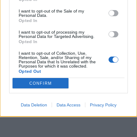
ΥΓΕΊΑ
04/06/2021 - 08:31
I want to opt-out of the Sale of my
Personal Data.
Κουκουγιάννη: Επιτακτική ανάγκη η ένταξη και
Opted In
των αγοριών στο Πρόγραμμα Εμβολιασμού κατά
του HPV
I want to opt-out of processing my
Personal Data for Targeted Advertising.
Opted In
I want to opt-out of Collection, Use,
Retention, Sale, and/or Sharing of my
Personal Data that Is Unrelated with the
Purposes for which it was collected.
Opted Out
CONFIRM
Data Deletion
Data Access
Privacy Policy