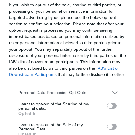
If you wish to opt-out of the sale, sharing to third parties, or
processing of your personal or sensitive information for
targeted advertising by us, please use the below opt-out
section to confirm your selection. Please note that after your
opt-out request is processed you may continue seeing
interest-based ads based on personal information utilized by
us or personal information disclosed to third parties prior to
your opt-out. You may separately opt-out of the further
disclosure of your personal information by third parties on the
IAB’s list of downstream participants. This information may
ΥΠΗΡΕΣΊΕΣ ΥΓΕΊΑΣ
08/05/2020 - 12:41
also be disclosed by us to third parties on the
IAB’s List of
Το Τμήμα Χημείας του ΕΚΠΑ διένειμε
Downstream Participants
that may further disclose it to other
απολυμαντικό υγρού στο Υπουργείο Παιδείας και
third parties.
Θρησκευμάτων
Personal Data Processing Opt Outs
I want to opt-out of the Sharing of my
personal data.
Opted In
I want to opt-out of the Sale of my
Personal Data.
Opted In