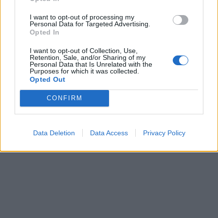
I want to opt-out of processing my
Personal Data for Targeted Advertising.
Opted In
I want to opt-out of Collection, Use,
Retention, Sale, and/or Sharing of my
Personal Data that Is Unrelated with the
Purposes for which it was collected.
Opted Out
CONFIRM
ΥΠΗΡΕΣΊΕΣ ΥΓΕΊΑΣ
06/05/2020 - 13:09
Οκτώ καθηγητές του ΕΚΠΑ μεταξύ αυτών με την
σημαντικότερη επιστημονική επιρροή
Data Deletion
Data Access
Privacy Policy
παγκοσμίως