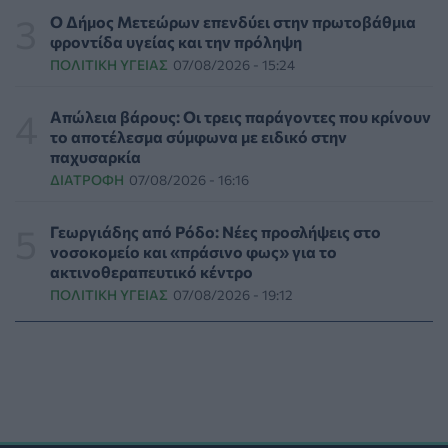
ΥΓΕΊΑ
07/08/2026 - 17:17
Ο Δήμος Μετεώρων επενδύει στην πρωτοβάθμια
φροντίδα υγείας και την πρόληψη
ΠΟΛΙΤΙΚΉ ΥΓΕΊΑΣ
07/08/2026 - 15:24
Πέθανε στα 26 της η influencer Σίντνεϊ Τάουλ που
μοιράστηκε επί τρία χρόνια τη μάχη της με σπάνιο
καρκίνο
Απώλεια βάρους: Οι τρεις παράγοντες που κρίνουν
ΕΠΙΚΑΙΡΌΤΗΤΑ
07/08/2026 - 16:41
το αποτέλεσμα σύμφωνα με ειδικό στην
παχυσαρκία
ΔΙΑΤΡΟΦΉ
07/08/2026 - 16:16
Απώλεια βάρους: Οι τρεις παράγοντες που κρίνουν το
αποτέλεσμα σύμφωνα με ειδικό στην παχυσαρκία
ΔΙΑΤΡΟΦΉ
07/08/2026 - 16:16
Γεωργιάδης από Ρόδο: Νέες προσλήψεις στο
νοσοκομείο και «πράσινο φως» για το
ακτινοθεραπευτικό κέντρο
Ο ΙΣΑ συνιστά τη λήψη σχολαστικών μέτρων ατομικής
ΠΟΛΙΤΙΚΉ ΥΓΕΊΑΣ
07/08/2026 - 19:12
προστασίας από τον ιό του Δυτικού Νείλου
ΥΓΕΊΑ
07/08/2026 - 15:42
Ο Δήμος Μετεώρων επενδύει στην πρωτοβάθμια
φροντίδα υγείας και την πρόληψη
ΠΟΛΙΤΙΚΉ ΥΓΕΊΑΣ
07/08/2026 - 15:24