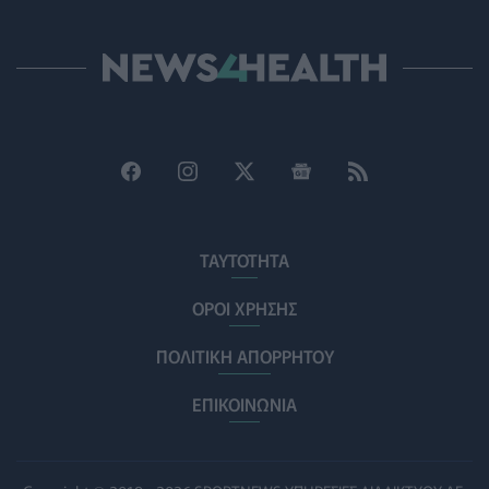
Και οι μαϊμούδες έχουν κατοικίδια! Οι επιστήμονες
ρίχνουν φως στις "φιλίες" μεταξύ διαφορετικών ειδών
PET
07/08/2026 - 15:02
Η ΕΙΝΑΠ καταγγέλλει την αιφνιδιαστική ένταξη του
Σισμανογλείου στις πρωινές εφημερίες της Αττικής
ΠΟΛΙΤΙΚΉ ΥΓΕΊΑΣ
07/08/2026 - 14:39
Ηλεκτρικά πατίνια: 3,5 φορές μεγαλύτερος ο κίνδυνος
σοβαρής εγκεφαλικής κάκωσης
ΤΑΥΤΟΤΗΤΑ
ΥΓΕΊΑ
07/08/2026 - 14:00
ΟΡΟΙ ΧΡΗΣΗΣ
ΗΠΑ: Μεγάλη τράπεζα επενδύει 250 εκατ. δολάρια
ΠΟΛΙΤΙΚΗ ΑΠΟΡΡΗΤΟΥ
τον χρόνο για φάρμακα GLP-1 στους εργαζομένους
ΥΠΗΡΕΣΊΕΣ ΥΓΕΊΑΣ
07/08/2026 - 13:00
ΕΠΙΚΟΙΝΩΝΙΑ
Βασιλακόπουλος για ιό Δυτικού Νείλου: Στο
«κόκκινο» η Αττική – Τι πρέπει να προσέχουν οι
παραθεριστές