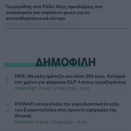
Γεωργιάδης από Ρόδο: Νέες προσλήψεις στο
νοσοκομείο και «πράσινο φως» για το
ακτινοθεραπευτικό κέντρο
ΠΟΛΙΤΙΚΉ ΥΓΕΊΑΣ
07/08/2026 - 19:12
Σε κόκκινο συναγερμό για φωτιές Κρήτη, Βόρειο
Αιγαίο και Αττική το Σάββατο 8 Αυγούστου
ΕΠΙΚΑΙΡΌΤΗΤΑ
07/08/2026 - 18:37
ΔΗΜΟΦΙΛΗ
Τι μπορεί να μας διδάξει η νέα ταινία του Spider-Man
για την απώλεια και το πένθος
ΗΠΑ: Μεγάλη τράπεζα επενδύει 250 εκατ. δολάρια
ΨΥΧΙΚΉ ΥΓΕΊΑ
07/08/2026 - 18:11
τον χρόνο για φάρμακα GLP-1 στους εργαζομένους
ΥΠΗΡΕΣΊΕΣ ΥΓΕΊΑΣ
07/08/2026 - 13:00
Επιπλέον πόροι 12,5 εκατ. ευρώ στις Περιφέρειες για
την ενίσχυση της βιοασφάλειας από το ΥΠΑΑΤ
Η ΕΙΝΑΠ καταγγέλλει την αιφνιδιαστική ένταξη
ΕΠΙΚΑΙΡΌΤΗΤΑ
07/08/2026 - 17:42
του Σισμανογλείου στις πρωινές εφημερίες της
Αττικής
ΠΟΛΙΤΙΚΉ ΥΓΕΊΑΣ
07/08/2026 - 14:39
Συναγερμός στις ΗΠΑ για φονικό μύκητα που αντέχει
και στα φάρμακα