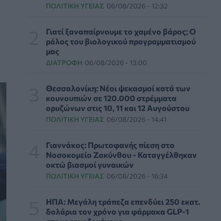
εργαζομένους
ΠΟΛΙΤΙΚΉ ΥΓΕΊΑΣ
06/08/2026 - 12:32
ΥΠΗΡΕΣΊΕΣ ΥΓΕΊΑΣ
07/08/2026 - 13:00
Γιατί ξαναπαίρνουμε το χαμένο βάρος; Ο
Βασιλακόπουλος για ιό Δυτικού Νείλου: Στο
ρόλος του βιολογικού προγραμματισμού
«κόκκινο» η Αττική – Τι πρέπει να προσέχουν
μας
οι παραθεριστές
ΔΙΑΤΡΟΦΉ
06/08/2026 - 13:00
ΥΓΕΊΑ
07/08/2026 - 11:57
Θεσσαλονίκη: Νέοι ψεκασμοί κατά των
Γλοιοβλάστωμα: Νέο «παράθυρο» για πιο
κουνουπιών σε 120.000 στρέμματα
αποτελεσματική χημειοθεραπεία μετά το
ορυζώνων στις 10, 11 και 12 Αυγούστου
χειρουργείο
ΠΟΛΙΤΙΚΉ ΥΓΕΊΑΣ
06/08/2026 - 14:41
ΥΓΕΊΑ
07/08/2026 - 11:00
Γιαννάκος: Πρωτοφανής πίεση στο
ΛΔ Κονγκό: Πάνω από 4.000 τα
Νοσοκομείο Ζακύνθου - Καταγγέλθηκαν
επιβεβαιωμένα κρούσματα Έμπολα
οκτώ βιασμοί γυναικών
ΥΓΕΊΑ
07/08/2026 - 10:30
ΠΟΛΙΤΙΚΉ ΥΓΕΊΑΣ
06/08/2026 - 16:34
Τεχνητή νοημοσύνη σχεδίασε για πρώτη φορά
ΗΠΑ: Μεγάλη τράπεζα επενδύει 250 εκατ.
λειτουργικούς ιούς - Oι προοπτικές και οι
δολάρια τον χρόνο για φάρμακα GLP-1
κίνδυνοι