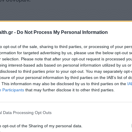
th.gr -
Do Not Process My Personal Information
to opt-out of the sale, sharing to third parties, or processing of your per
formation for targeted advertising by us, please use the below opt-out s
r selection. Please note that after your opt-out request is processed y
eing interest-based ads based on personal information utilized by us or
disclosed to third parties prior to your opt-out. You may separately opt-
losure of your personal information by third parties on the IAB’s list of
. This information may also be disclosed by us to third parties on the
IA
Participants
that may further disclose it to other third parties.
Q
Α.Ε.
,
μεταφέρθηκε σε νέα μεγαλύτερα γραφεία
o οποίo θα αποτελέσει το hub των δραστηριοτήτω
l Data Processing Opt Outs
ικής Ευρώπης και θα εξυπηρετήσει στρατηγικά την
ομής των προϊόντων της.
o opt-out of the Sharing of my personal data.