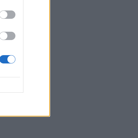
ΥΓΕΊΑ
07/08/2026 - 17:17
Πέθανε στα 26 της η influencer Σίντνεϊ Τάουλ
η
που μοιράστηκε επί τρία χρόνια τη μάχη της με
σπάνιο καρκίνο
ΕΠΙΚΑΙΡΌΤΗΤΑ
07/08/2026 - 16:41
Απώλεια βάρους: Οι τρεις παράγοντες που
κρίνουν το αποτέλεσμα σύμφωνα με ειδικό
στην παχυσαρκία
ΔΙΑΤΡΟΦΉ
07/08/2026 - 16:16
Ο ΙΣΑ συνιστά τη λήψη σχολαστικών μέτρων
ατομικής προστασίας από τον ιό του Δυτικού
Νείλου
ΥΓΕΊΑ
07/08/2026 - 15:42
Ο Δήμος Μετεώρων επενδύει στην
πρωτοβάθμια φροντίδα υγείας και την