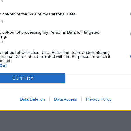
In
ευθύνων
Σύμβουλος
, δήλωσε: «
η ανωτέρω
o opt-out of the Sale of my Personal Data.
ξη στην ανοδική πορεία της Εταιρείας και
είμαι
In
ο για την επόμενη ημέρα της
KALTEQ
Α.Ε.
, σύμφων
είας
».
to opt-out of processing my Personal Data for Targeted
ing.
In
o opt-out of Collection, Use, Retention, Sale, and/or Sharing
ersonal Data that Is Unrelated with the Purposes for which it
lected.
Out
CONFIRM
Data Deletion
Data Access
Privacy Policy