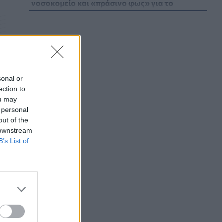
νοσοκομείο και «πράσινο φως» για το
ακτινοθεραπευτικό κέντρο
ΠΟΛΙΤΙΚΉ ΥΓΕΊΑΣ
07/08/2026 - 19:12
Σε κόκκινο συναγερμό για φωτιές Κρήτη,
Βόρειο Αιγαίο και Αττική το Σάββατο 8
Αυγούστου
sonal or
ΕΠΙΚΑΙΡΌΤΗΤΑ
07/08/2026 - 18:37
ection to
ou may
Τι μπορεί να μας διδάξει η νέα ταινία του
 personal
Spider-Man για την απώλεια και το πένθος
out of the
ΨΥΧΙΚΉ ΥΓΕΊΑ
07/08/2026 - 18:11
 downstream
B’s List of
Επιπλέον πόροι 12,5 εκατ. ευρώ στις
Περιφέρειες για την ενίσχυση της
βιοασφάλειας από το ΥΠΑΑΤ
ν
ΕΠΙΚΑΙΡΌΤΗΤΑ
07/08/2026 - 17:42
Συναγερμός στις ΗΠΑ για φονικό μύκητα που
αντέχει και στα φάρμακα