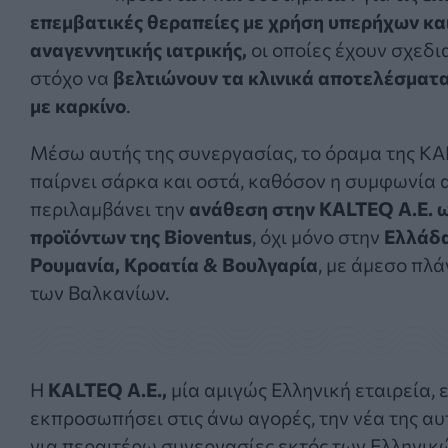
επεμβατικές θεραπείες
με χρήση
υπερήχων κα
αναγεννητικής ιατρικής
,
οι οποίες έχουν σχεδι
στόχο να
βελτιώνουν τα κλινικά αποτελέσματ
με καρκίνο
.
Μέσω αυτής της συνεργασίας, το όραμα της KA
παίρνει σάρκα και οστά, καθόσον η συμφωνία 
περιλαμβάνει την
ανάθεση στην
KALTEQ
Α.Ε.
ω
προϊόντων της
Bioventus
, όχι μόνο στην
Ελλάδ
Ρουμανία
,
Κροατία &
Βουλγαρία
, με άμεσο πλά
των Βαλκανίων.
Η
KALTEQ
Α.Ε.
,
μία αμιγώς Ελληνική εταιρεία, 
εκπροσωπήσει στις άνω αγορές, την νέα της αυ
για περαιτέρω συνεργασίες εκτός των Ελληνικ