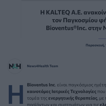
Η KALTEQ Α.Ε. ανακοίν
τον Παγκοσμίου φή
Bioventus®Inc. στην
Παρασκευή, 
News4Health Team
Η
Bioventus Inc
. είναι παγκόσμιος ηγέτη
καινοτ
όμες
Ι
ατρικές
Τεχνολογίες
που
τομέα της
ενεργητικής θεραπείας
, με
προϊόντων και συστημάτων για τις
ελ