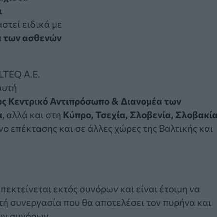
ι
αστεί ειδικά με
α
των ασθενών
LTEQ Α.Ε.
αυτή
ς Κεντρικό
Αντιπρόσωπο & Διανομέα
των
α
, αλλά και στη
Κύπρο,
Τσεχία, Σλοβενία, Σλοβακία
νο επέκτασης και σε άλλες χώρες της Βαλτικής και
επεκτείνεται εκτός συνόρων και είναι έτοιμη να
τή συνεργασία που θα αποτελέσει τον πυρήνα και
ών συνόρων.