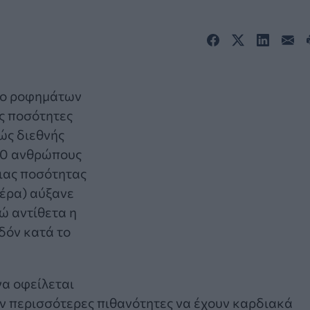
ύο ροφημάτων
ες ποσότητες
ώς διεθνής
00 ανθρώπους
ιας ποσότητας
μέρα) αύξανε
ώ αντίθετα η
δόν κατά το
να οφείλεται
υν περισσότερες πιθανότητες να έχουν καρδιακά