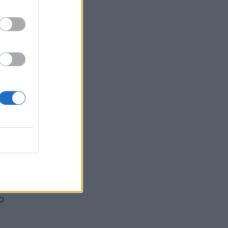
Βόρειο Αιγαίο και Αττική το Σάββατο 8
Αυγούστου
ΕΠΙΚΑΙΡΌΤΗΤΑ
07/08/2026 - 18:37
Τι μπορεί να μας διδάξει η νέα ταινία του
Spider-Man για την απώλεια και το πένθος
ΨΥΧΙΚΉ ΥΓΕΊΑ
07/08/2026 - 18:11
Επιπλέον πόροι 12,5 εκατ. ευρώ στις
Περιφέρειες για την ενίσχυση της
βιοασφάλειας από το ΥΠΑΑΤ
ΕΠΙΚΑΙΡΌΤΗΤΑ
07/08/2026 - 17:42
Συναγερμός στις ΗΠΑ για φονικό μύκητα που
αντέχει και στα φάρμακα
ΥΓΕΊΑ
07/08/2026 - 17:17
ο
Πέθανε στα 26 της η influencer Σίντνεϊ Τάουλ
που μοιράστηκε επί τρία χρόνια τη μάχη της με