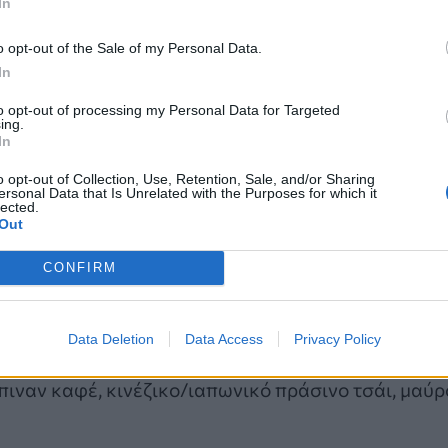
In
o opt-out of the Sale of my Personal Data.
In
to opt-out of processing my Personal Data for Targeted
ing.
In
o opt-out of Collection, Use, Retention, Sale, and/or Sharing
η και οι περισσότεροι ήταν άνδρες. Οι
ersonal Data that Is Unrelated with the Purposes for which it
lected.
 ούτως ή άλλως αποτελεί παράγοντα κινδύνου για
Out
CONFIRM
σχετικά με το ιατρικό τους ιστορικό, τη
ι άλλους παράγοντες κινδύνου, όπως το κάπνισμα
Data Deletion
Data Access
Privacy Policy
ιναν καφέ, κινέζικο/ιαπωνικό πράσινο τσάι, μαύρ