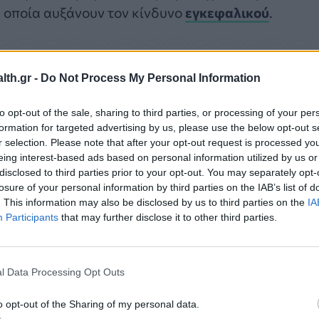
 οποία αυξάνουν τον κίνδυνο
εγκεφαλικού
.
th.gr -
Do Not Process My Personal Information
to opt-out of the sale, sharing to third parties, or processing of your per
nternational Journal of Stroke
, οι ερευνητές εξέτασ
formation for targeted advertising by us, please use the below opt-out s
ομένου του Ηνωμένου Βασιλείου και του Καναδά,
r selection. Please note that after your opt-out request is processed y
eing interest-based ads based on personal information utilized by us or
ώσει από εγκεφαλικό τις τελευταίες ημέρες. Κατά
disclosed to third parties prior to your opt-out. You may separately opt-
οι είχαν περάσει εγκεφαλικό επεισόδιο πριν
losure of your personal information by third parties on the IAB’s list of
. This information may also be disclosed by us to third parties on the
IA
Participants
that may further disclose it to other third parties.
l Data Processing Opt Outs
o opt-out of the Sharing of my personal data.