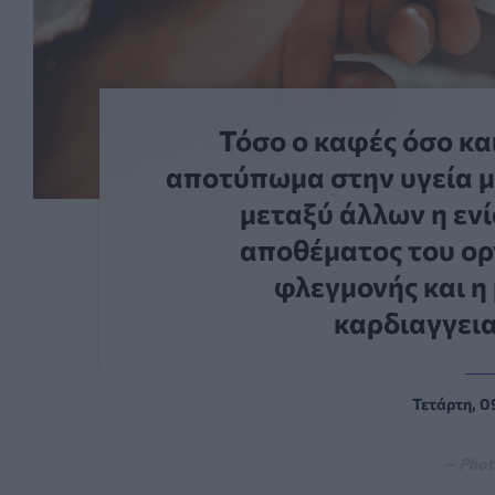
Τόσο ο καφές όσο κα
αποτύπωμα στην υγεία μα
μεταξύ άλλων η εν
αποθέματος του ορ
φλεγμονής και η
καρδιαγγει
Τετάρτη, 0
— Phot