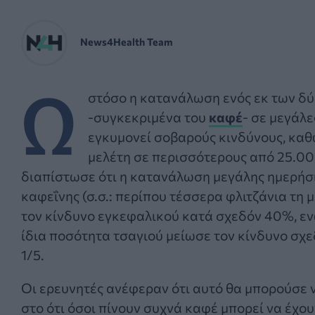
News4Health Team
Ω
στόσο η κατανάλωση ενός εκ των δ
-συγκεκριμένα του
καφέ
- σε μεγάλ
εγκυμονεί σοβαρούς κινδύνους, καθ
μελέτη σε περισσότερους από 25.0
διαπίστωσε ότι η κατανάλωση μεγάλης ημερήσ
καφεΐνης (σ.σ.: περίπου τέσσερα φλιτζάνια τη 
τον κίνδυνο εγκεφαλικού κατά σχεδόν 40%, εν
ίδια ποσότητα τσαγιού μείωσε τον κίνδυνο σχε
1/5.
Οι ερευνητές ανέφεραν ότι αυτό θα μπορούσε 
στο ότι όσοι πίνουν συχνά καφέ μπορεί να έχο