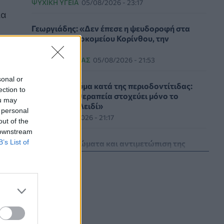
ΨΥΧΙΚΉ ΥΓΕΊΑ
05/08/2026 - 23:17
ια
Γεωργιάδης: «Δεν έπεσε η ψευδοροφή στα
ΤΕΠ του Νοσοκομείου Κορίνθου, την
ξήλωσαν»
ΠΟΛΙΤΙΚΉ ΥΓΕΊΑΣ
05/08/2026 - 21:53
sonal or
Ιαπωνικό θαύμα κατά της περιοδοντίτιδας:
ection to
Καινοτόμος θεραπεία στοχεύει μόνο το
ou may
βακτήριο-«κλειδί»
 personal
ΥΓΕΊΑ
05/08/2026 - 21:17
out of the
 downstream
B’s List of
Τύποι, συμπτώματα και αντιμετώπιση της
φωτοευαισθησίας - Χρήσιμες ερωταπαντήσεις
ΥΓΕΊΑ
05/08/2026 - 20:42
WWF Ελλάς: Περισσότερα από 180.000
στρέμματα δάσους κάηκαν σε λίγες μόνο μέρες
ΕΠΙΚΑΙΡΌΤΗΤΑ
05/08/2026 - 20:16