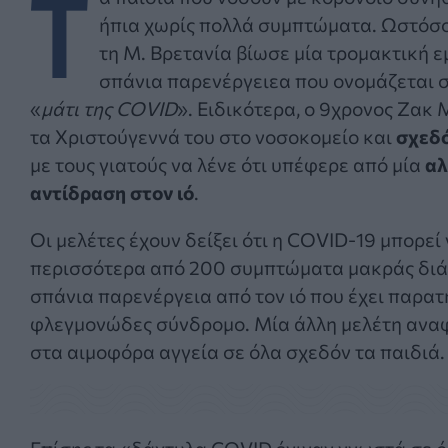
Τ
ήπια χωρίς πολλά συμπτώματα. Ωστόσο
τη Μ. Βρετανία βίωσε μία τρομακτική ε
σπάνια παρενέργειεα που ονομάζεται 
«
μάτι της COVID
». Ειδικότερα, ο 9χρονος Ζακ
τα Χριστούγεννά του στο νοσοκομείο και
σχεδ
με τους γιατούς να λένε ότι υπέφερε από μία
αλ
αντίδραση στον ιό
.
Οι μελέτες έχουν δείξει ότι η COVID-19 μπορεί
περισσότερα από 200 συμπτώματα μακράς διά
σπάνια παρενέργεια από τον ιό που έχει παρα
φλεγμονώδες σύνδρομο. Μία άλλη μελέτη αναφ
στα αιμοφόρα αγγεία σε όλα σχεδόν τα παιδιά.
Επίσης τα «δάχτυλα COVID έγιναν γνωστά σε ό