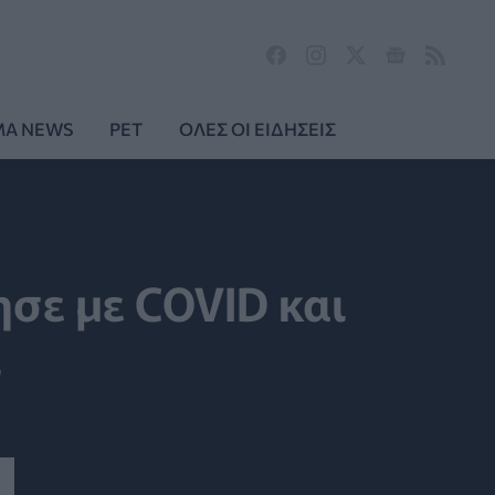
MA NEWS
PET
ΟΛΕΣ ΟΙ ΕΙΔΗΣΕΙΣ
ησε με COVID και
ί