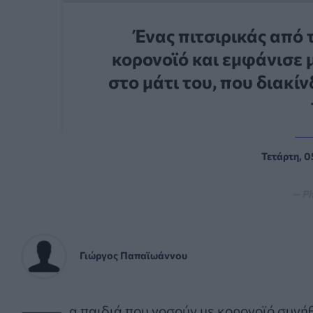
Ένας πιτσιρικάς από 
κορονοϊό και εμφάνισε 
στο μάτι του, που διακί
Τετάρτη, 0
— Ph
Γιώργος Παπαϊωάννου
α παιδιά που νοσούν με κορονοϊό συνή