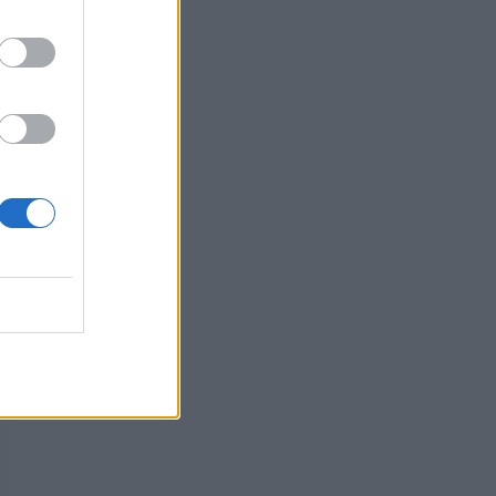
Γεωργιάδης: «Αλλάζει ο υγειονομικός χάρτης
Ο
των διακομιδών στη Στερεά Ελλάδα με τα νέα
ασθενοφόρα»
ΠΟΛΙΤΙΚΉ ΥΓΕΊΑΣ
05/08/2026 - 19:49
Οι πέντε λόγοι για τους οποίους η διατροφή
πρέπει να καθοδηγείται από κλινικό
διαιτολόγο
HEALTH TALK
05/08/2026 - 18:59
Ψυχοκοινωνική υποστήριξη στους
πυρόπληκτους της Δυτικής Αττικής από τον
ΕΕΣ
ΕΠΙΚΑΙΡΌΤΗΤΑ
05/08/2026 - 18:34
Νέα μελέτη: Η μοναξιά και οι επιπτώσεις της
στην γενική υγεία σε σύγκριση με την
κοινωνική απομόνωση
ΨΥΧΙΚΉ ΥΓΕΊΑ
05/08/2026 - 18:21