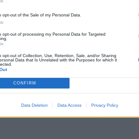
In
διαγνώστηκε με
κυτταρίτιδα του οφθαλμικού
νοι επιστήμονες
έχουν συνδέσει με τον κορωνοϊό
. 
o opt-out of the Sale of my Personal Data.
«μάτι της COVID», αλλά η οικογένειά του
In
to opt-out of processing my Personal Data for Targeted
ing.
In
o opt-out of Collection, Use, Retention, Sale, and/or Sharing
 μητέρας του
ersonal Data that Is Unrelated with the Purposes for which it
lected.
Out
ήρχε τρόπος να το ανοίξει χωρίς να τραβήξει το
CONFIRM
οτε έχω δει ποτέ μου
» ανέφερε η μητέρα του
e.
Data Deletion
Data Access
Privacy Policy