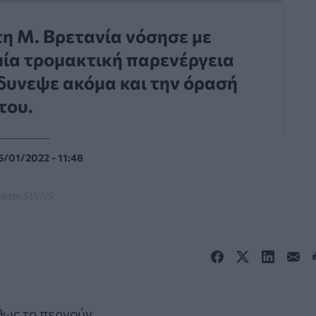
τη Μ. Βρετανία νόσησε με
μία τρομακτική παρενέργεια
νδυνεψε ακόμα και την όρασή
του.
5/01/2022 - 11:48
oto:
SWNS
θως το περνούν