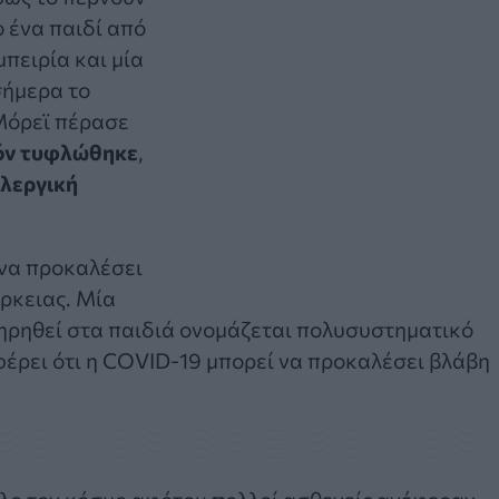
 ένα παιδί από
μπειρία και μία
σήμερα το
 Μόρεϊ πέρασε
όν τυφλώθηκε
,
λεργική
 να προκαλέσει
ρκειας. Μία
τηρηθεί στα παιδιά ονομάζεται πολυσυστηματικό
έρει ότι η COVID-19 μπορεί να προκαλέσει βλάβη
λο τον κόσμο αφότου πολλοί ασθενείς ανέφεραν