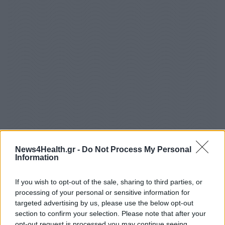
«
Αυτή η σύνδεση είναι ενδιαφέρουσα και σημαντική
»,
News4Health.gr -
Do Not Process My Personal
Information
δήλωσε. «
Ωστόσο, η συσχέτιση δεν έχει αιτιώδη
συνάφεια και μια πιθανή εξήγηση μπορεί να έχει να κάνει
If you wish to opt-out of the sale, sharing to third parties, or
με την πολυπλοκότητα των περιπτώσεων. Οι συγγραφείς
processing of your personal or sensitive information for
προσπάθησαν να λάβουν υπόψη τους το μείγμα των
targeted advertising by us, please use the below opt-out
περιπτώσεων προσαρμόζοντας τους συγχυτικούς
section to confirm your selection. Please note that after your
παράγοντες, αλλά δεν μπορούν να αποκλειστούν οι
opt-out request is processed you may continue seeing