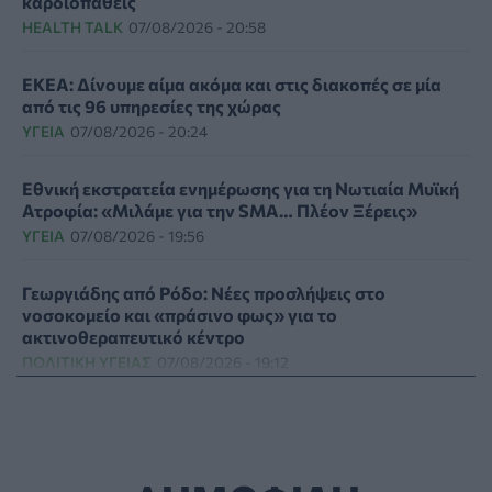
καρδιοπαθείς
HEALTH TALK
07/08/2026 - 20:58
ΕΚΕΑ: Δίνουμε αίμα ακόμα και στις διακοπές σε μία
από τις 96 υπηρεσίες της χώρας
ΥΓΕΊΑ
07/08/2026 - 20:24
Εθνική εκστρατεία ενημέρωσης για τη Νωτιαία Μυϊκή
Ατροφία: «Μιλάμε για την SMA… Πλέον Ξέρεις»
ΥΓΕΊΑ
07/08/2026 - 19:56
Γεωργιάδης από Ρόδο: Νέες προσλήψεις στο
νοσοκομείο και «πράσινο φως» για το
ακτινοθεραπευτικό κέντρο
ΠΟΛΙΤΙΚΉ ΥΓΕΊΑΣ
07/08/2026 - 19:12
Σε κόκκινο συναγερμό για φωτιές Κρήτη, Βόρειο
Αιγαίο και Αττική το Σάββατο 8 Αυγούστου
ΕΠΙΚΑΙΡΌΤΗΤΑ
07/08/2026 - 18:37