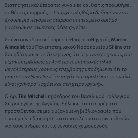
διατηρήσει καλύτερα τις γυναίκες και θα τις προωθήσει
σε θέσεις επιρροής. «
Υπάρχει πληθώρα δεδομένων ότι
έχουμε μια λεγόμενη διαρροή με μειωμένο αριθμό
γυναικών σε ανώτερες θέσεις
», είπε.
Σε ένα συνοδευτικό κύριο άρθρο, ο καθηγητής
Martin
Almquist
του Πανεπιστημιακού Νοσοκομείου Skåne στη
Σουηδία γράφει: «
Το γεγονός ότι οι γυναίκες χειρουργοί
είχαν επεμβάσεις με λιγότερες επιπλοκές αλλά
μεγαλύτερους χρόνους επέμβασης υποδηλώνει ότι το
μαντρί των Navy Seal "το αργό είναι ομαλό και το ομαλό
είναι γρήγορο" ισχύει και στη χειρουργική
».
Ο Δρ.
Tim Mitchell
, πρόεδρος του Βασιλικού Κολλεγίου
Χειρουργών της Αγγλίας, δήλωσε ότι τα ευρήματα
προστίθενται σε μια αυξανόμενη βιβλιογραφία που
επισημαίνει διαφορές στα αποτελέσματα των ασθενών
για τους άνδρες και τις γυναίκες χειρουργούς.