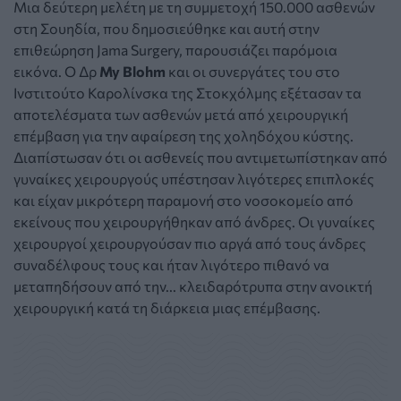
Μια δεύτερη μελέτη με τη συμμετοχή 150.000 ασθενών
στη Σουηδία, που δημοσιεύθηκε και αυτή στην
επιθεώρηση Jama Surgery, παρουσιάζει παρόμοια
εικόνα. Ο Δρ
My Blohm
και οι συνεργάτες του στο
Ινστιτούτο Καρολίνσκα της Στοκχόλμης εξέτασαν τα
αποτελέσματα των ασθενών μετά από χειρουργική
επέμβαση για την αφαίρεση της χοληδόχου κύστης.
Διαπίστωσαν ότι οι ασθενείς που αντιμετωπίστηκαν από
γυναίκες χειρουργούς υπέστησαν λιγότερες επιπλοκές
και είχαν μικρότερη παραμονή στο νοσοκομείο από
εκείνους που χειρουργήθηκαν από άνδρες. Οι γυναίκες
χειρουργοί χειρουργούσαν πιο αργά από τους άνδρες
συναδέλφους τους και ήταν λιγότερο πιθανό να
μεταπηδήσουν από την... κλειδαρότρυπα στην ανοικτή
χειρουργική κατά τη διάρκεια μιας επέμβασης.