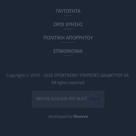
Ηλεκτρικά πατίνια: 3,5 φορές μεγαλύτερος ο κίνδυνος
σοβαρής εγκεφαλικής κάκωσης
ΤΑΥΤΟΤΗΤΑ
ΥΓΕΊΑ
07/08/2026 - 14:00
ΟΡΟΙ ΧΡΗΣΗΣ
ΗΠΑ: Μεγάλη τράπεζα επενδύει 250 εκατ. δολάρια
ΠΟΛΙΤΙΚΗ ΑΠΟΡΡΗΤΟΥ
τον χρόνο για φάρμακα GLP-1 στους εργαζομένους
ΥΠΗΡΕΣΊΕΣ ΥΓΕΊΑΣ
07/08/2026 - 13:00
ΕΠΙΚΟΙΝΩΝΙΑ
Βασιλακόπουλος για ιό Δυτικού Νείλου: Στο
«κόκκινο» η Αττική – Τι πρέπει να προσέχουν οι
παραθεριστές
Copyright © 2019 - 2026 SPORTNEWS ΥΠΗΡΕΣΙΕΣ ΔΙΑΔΙΚΤΥΟΥ ΑΕ.
ΥΓΕΊΑ
07/08/2026 - 11:57
All rights reserved.
Γλοιοβλάστωμα: Νέο «παράθυρο» για πιο
ΜΕΛΟΣ #232426 ΤΟΥ Μ.Η.Τ.
αποτελεσματική χημειοθεραπεία μετά το χειρουργείο
ΥΓΕΊΑ
07/08/2026 - 11:00
developed by
Nuevvo
ΛΔ Κονγκό: Πάνω από 4.000 τα επιβεβαιωμένα
κρούσματα Έμπολα