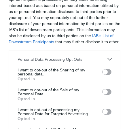
εναπομείναντες συγχυτικοί παράγοντες. Συμφωνώ ότι
interest-based ads based on personal information utilized by
το ιδεώδες του χειρουργού ως "μοναχικού καουμπόη"
us or personal information disclosed to third parties prior to
your opt-out. You may separately opt-out of the further
ανήκει σε μια εποχή που έχει παρέλθει προ πολλού
».
disclosure of your personal information by third parties on the
Πηγή:
Theguardian.com
IAB’s list of downstream participants. This information may
also be disclosed by us to third parties on the
IAB’s List of
Downstream Participants
that may further disclose it to other
third parties.
Personal Data Processing Opt Outs
I want to opt-out of the Sharing of my
personal data.
Opted In
I want to opt-out of the Sale of my
Personal Data.
Opted In
I want to opt-out of processing my
Personal Data for Targeted Advertising.
Opted In