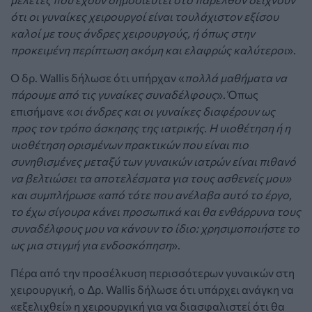
ότι οι γυναίκες χειρουργοί είναι τουλάχιστον εξίσου
καλοί με τους άνδρες χειρουργούς, ή όπως στην
προκειμένη περίπτωση ακόμη και ελαφρώς καλύτεροι
».
Ο δρ. Wallis δήλωσε ότι υπήρχαν «
πολλά μαθήματα να
πάρουμε από τις γυναίκες συναδέλφους
». Όπως
επισήμανε «
οι άνδρες και οι γυναίκες διαφέρουν ως
προς τον τρόπο άσκησης της ιατρικής. Η υιοθέτηση ή η
υιοθέτηση ορισμένων πρακτικών που είναι πιο
συνηθισμένες μεταξύ των γυναικών ιατρών είναι πιθανό
να βελτιώσει τα αποτελέσματα για τους ασθενείς μου»
και συμπλήρωσε «από τότε που ανέλαβα αυτό το έργο,
το έχω σίγουρα κάνει προσωπικά και θα ενθάρρυνα τους
συναδέλφους μου να κάνουν το ίδιο: χρησιμοποιήστε το
ως μια στιγμή για ενδοσκόπηση
».
Πέρα από την προσέλκυση περισσότερων γυναικών στη
χειρουργική, ο Δρ. Wallis δήλωσε ότι υπάρχει ανάγκη να
«εξελιχθεί» η χειρουργική για να διασφαλιστεί ότι θα