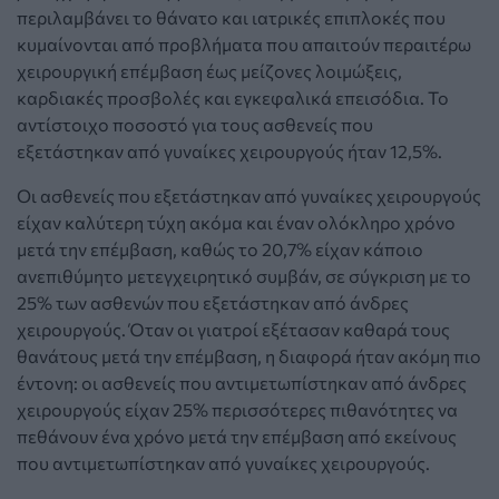
περιλαμβάνει το θάνατο και ιατρικές επιπλοκές που
κυμαίνονται από προβλήματα που απαιτούν περαιτέρω
χειρουργική επέμβαση έως μείζονες λοιμώξεις,
καρδιακές προσβολές και εγκεφαλικά επεισόδια. Το
αντίστοιχο ποσοστό για τους ασθενείς που
εξετάστηκαν από γυναίκες χειρουργούς ήταν 12,5%.
Οι ασθενείς που εξετάστηκαν από γυναίκες χειρουργούς
είχαν καλύτερη τύχη ακόμα και έναν ολόκληρο χρόνο
μετά την επέμβαση, καθώς το 20,7% είχαν κάποιο
ανεπιθύμητο μετεγχειρητικό συμβάν, σε σύγκριση με το
25% των ασθενών που εξετάστηκαν από άνδρες
χειρουργούς. Όταν οι γιατροί εξέτασαν καθαρά τους
θανάτους μετά την επέμβαση, η διαφορά ήταν ακόμη πιο
έντονη: οι ασθενείς που αντιμετωπίστηκαν από άνδρες
χειρουργούς είχαν 25% περισσότερες πιθανότητες να
πεθάνουν ένα χρόνο μετά την επέμβαση από εκείνους
που αντιμετωπίστηκαν από γυναίκες χειρουργούς.