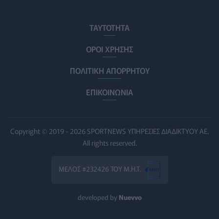
ΠΟΛΙΤΙΚΉ ΥΓΕΊΑΣ
07/08/2026 - 14:39
ΤΑΥΤΟΤΗΤΑ
Ηλεκτρικά πατίνια: 3,5 φορές μεγαλύτερος ο κίνδυνος
σοβαρής εγκεφαλικής κάκωσης
ΟΡΟΙ ΧΡΗΣΗΣ
ΥΓΕΊΑ
07/08/2026 - 14:00
ΠΟΛΙΤΙΚΗ ΑΠΟΡΡΗΤΟΥ
ΗΠΑ: Μεγάλη τράπεζα επενδύει 250 εκατ. δολάρια τον
χρόνο για φάρμακα GLP-1 στους εργαζομένους
ΕΠΙΚΟΙΝΩΝΙΑ
ΥΠΗΡΕΣΊΕΣ ΥΓΕΊΑΣ
07/08/2026 - 13:00
Βασιλακόπουλος για ιό Δυτικού Νείλου: Στο «κόκκινο»
Copyright © 2019 - 2026 SPORTNEWS ΥΠΗΡΕΣΙΕΣ ΔΙΑΔΙΚΤΥΟΥ ΑΕ.
η Αττική – Τι πρέπει να προσέχουν οι παραθεριστές
All rights reserved.
ΥΓΕΊΑ
07/08/2026 - 11:57
ΜΕΛΟΣ #232426 ΤΟΥ Μ.Η.Τ.
Γλοιοβλάστωμα: Νέο «παράθυρο» για πιο
αποτελεσματική χημειοθεραπεία μετά το χειρουργείο
ΥΓΕΊΑ
07/08/2026 - 11:00
developed by
Nuevvo