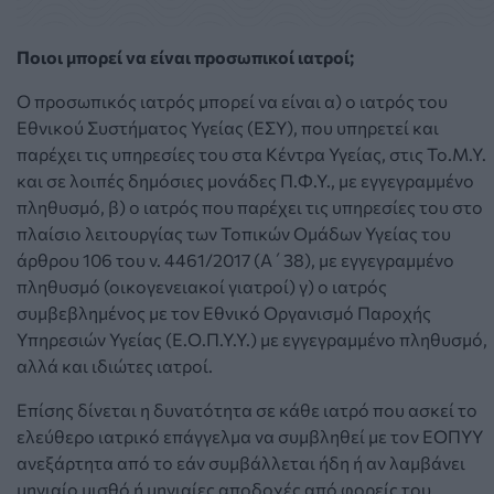
Ποιοι μπορεί να είναι προσωπικοί ιατροί;
Ο προσωπικός ιατρός μπορεί να είναι α) ο ιατρός του
Εθνικού Συστήματος Υγείας (ΕΣΥ), που υπηρετεί και
παρέχει τις υπηρεσίες του στα Κέντρα Υγείας, στις Το.Μ.Υ.
και σε λοιπές δημόσιες μονάδες Π.Φ.Υ., με εγγεγραμμένο
πληθυσμό, β) ο ιατρός που παρέχει τις υπηρεσίες του στο
πλαίσιο λειτουργίας των Τοπικών Ομάδων Υγείας του
άρθρου 106 του ν. 4461/2017 (Α΄38), με εγγεγραμμένο
πληθυσμό (οικογενειακοί γιατροί) γ) ο ιατρός
συμβεβλημένος με τον Εθνικό Οργανισμό Παροχής
Υπηρεσιών Υγείας (Ε.Ο.Π.Υ.Υ.) με εγγεγραμμένο πληθυσμό,
αλλά και ιδιώτες ιατροί.
Επίσης δίνεται η δυνατότητα σε κάθε ιατρό που ασκεί το
ελεύθερο ιατρικό επάγγελμα να συμβληθεί με τον ΕΟΠΥΥ
ανεξάρτητα από το εάν συμβάλλεται ήδη ή αν λαμβάνει
μηνιαίο μισθό ή μηνιαίες αποδοχές από φορείς του