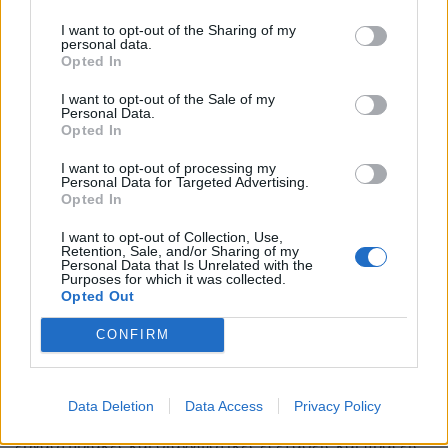
Οι ποινές
I want to opt-out of the Sharing of my
personal data.
Opted In
Γιατί οι πολίτες δεν πρέπει να το παραλείψουν
I want to opt-out of the Sale of my
Οι πολίτες θα πρέπει να αρχίσουν να επιλέγουν για να
Personal Data.
Opted In
εγγραφούν στο σύστημα. Και αυτό προκειμένου να
αποφύγουν αργότερα τις ποινές που προβλέπονται με
I want to opt-out of processing my
αυξημένη συμμετοχή σε φάρμακα, σε διαγνωστικές
Personal Data for Targeted Advertising.
Opted In
εξετάσεις και σε νοσηλείες στον ιδιωτικό τομέα.
I want to opt-out of Collection, Use,
Με βάση το νόμο προβλέπεται:
Retention, Sale, and/or Sharing of my
Personal Data that Is Unrelated with the
Purposes for which it was collected.
Από την 01-10-2022 θα έχουν πρόσθετη συμμετοχή στη
Opted Out
φαρμακευτική δαπάνη όσοι δεν είναι εγγεγραμμένοι σε
Προσωπικό Ιατρό, κατά ποσοστό 10%, επιπλέον του
CONFIRM
καθορισμένου κατά περίπτωση ποσοστού συμμετοχής
του.
Data Deletion
Data Access
Privacy Policy
Από την 01-10-2022 θα έχουν πρόσθετη συμμετοχή στις
εργαστηριακές και διαγνωστικές εξετάσεις και πράξεις