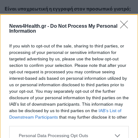
Είναι υποχρεωτική η εγγραφή στον προσωπικό γιατρό;
Στόχος του υπουργείου Υγείας είναι μέσω του
News4Health.gr -
Do Not Process My Personal
προσωπικού γιατρού να προωθηθεί η αλλαγή κουλτούρας
Information
σε θέματα υγείας και οι πολίτες να αναπτύξουν σχέση
εμπιστοσύνης με τον γιατρό τους ανάλογη με εκείνη που
If you wish to opt-out of the sale, sharing to third parties, or
διατηρούν συνήθως ως γονείς με τους παιδίατρους των
processing of your personal or sensitive information for
παιδιών τους. Συνεπώς δεν γίνεται λόγος για
targeted advertising by us, please use the below opt-out
υποχρεωτικότητα εγγραφής. Ωστόσο, διαμορφώνεται ένα
section to confirm your selection. Please note that after your
opt-out request is processed you may continue seeing
πλαίσιο κινήτρων για τους πολίτες ώστε να επιλέγουν την
interest-based ads based on personal information utilized by
εγγραφή.
us or personal information disclosed to third parties prior to
your opt-out. You may separately opt-out of the further
Ποια είναι τα κίνητρα για τους πολίτες ώστε να
disclosure of your personal information by third parties on the
εγγραφούν στον προσωπικό γιατρό;
IAB’s list of downstream participants. This information may
also be disclosed by us to third parties on the
IAB’s List of
Όσοι εγγραφούν θα έχουν προτεραιότητα από 1/1/2023,
Downstream Participants
that may further disclose it to other
κατά τον προγραμματισμό των επισκέψεών τους στα
third parties.
τακτικά εξωτερικά ιατρεία σε δημόσιες μονάδες
δευτεροβάθμιας και τριτοβάθμιας φροντίδας υγείας.
Personal Data Processing Opt Outs