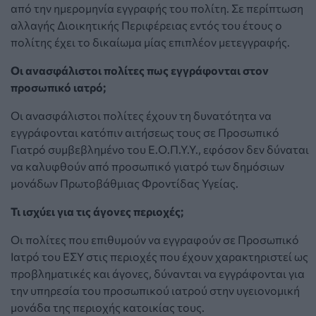
από την ημερομηνία εγγραφής του πολίτη. Σε περίπτωση
αλλαγής Διοικητικής Περιφέρειας εντός του έτους ο
πολίτης έχει το δικαίωμα μίας επιπλέον μετεγγραφής.
Οι ανασφάλιστοι πολίτες πως εγγράφονται στον
προσωπικό ιατρό;
Οι ανασφάλιστοι πολίτες έχουν τη δυνατότητα να
εγγράφονται κατόπιν αιτήσεως τους σε Προσωπικό
Γιατρό συμβεβλημένο του Ε.Ο.Π.Υ.Υ., εφόσον δεν δύναται
να καλυφθούν από προσωπικό γιατρό των δημόσιων
μονάδων Πρωτοβάθμιας Φροντίδας Υγείας.
Τι ισχύει για τις άγονες περιοχές;
Οι πολίτες που επιθυμούν να εγγραφούν σε Προσωπικό
Ιατρό του ΕΣΥ στις περιοχές που έχουν χαρακτηριστεί ως
προβληματικές και άγονες, δύνανται να εγγράφονται για
την υπηρεσία του προσωπικού ιατρού στην υγειονομική
μονάδα της περιοχής κατοικίας τους.