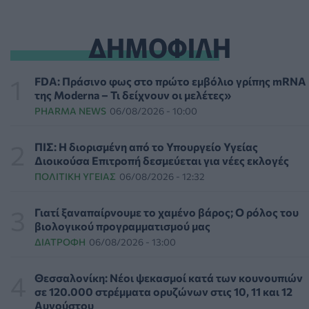
και Αττική το Σάββατο 8 Αυγούστου
ΕΠΙΚΑΙΡΌΤΗΤΑ
07/08/2026 - 18:37
ΔΗΜΟΦΙΛΗ
Τι μπορεί να μας διδάξει η νέα ταινία του Spider-Man για
την απώλεια και το πένθος
FDA: Πράσινο φως στο πρώτο εμβόλιο γρίπης mRNA
ΨΥΧΙΚΉ ΥΓΕΊΑ
07/08/2026 - 18:11
της Moderna – Τι δείχνουν οι μελέτες»
PHARMA NEWS
06/08/2026 - 10:00
Επιπλέον πόροι 12,5 εκατ. ευρώ στις Περιφέρειες για την
ενίσχυση της βιοασφάλειας από το ΥΠΑΑΤ
ΠΙΣ: Η διορισμένη από το Υπουργείο Υγείας
ΕΠΙΚΑΙΡΌΤΗΤΑ
07/08/2026 - 17:42
Διοικούσα Επιτροπή δεσμεύεται για νέες εκλογές
ΠΟΛΙΤΙΚΉ ΥΓΕΊΑΣ
06/08/2026 - 12:32
Συναγερμός στις ΗΠΑ για φονικό μύκητα που αντέχει
και στα φάρμακα
Γιατί ξαναπαίρνουμε το χαμένο βάρος; Ο ρόλος του
ΥΓΕΊΑ
07/08/2026 - 17:17
βιολογικού προγραμματισμού μας
ΔΙΑΤΡΟΦΉ
06/08/2026 - 13:00
Πέθανε στα 26 της η influencer Σίντνεϊ Τάουλ που
μοιράστηκε επί τρία χρόνια τη μάχη της με σπάνιο
Θεσσαλονίκη: Νέοι ψεκασμοί κατά των κουνουπιών
καρκίνο
σε 120.000 στρέμματα ορυζώνων στις 10, 11 και 12
ΕΠΙΚΑΙΡΌΤΗΤΑ
07/08/2026 - 16:41
Αυγούστου