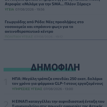
Ατροφία: «Μιλάμε για την SMA… Πλέον Ξέρεις»
ΥΓΕΊΑ
07/08/2026 - 19:56
Γεωργιάδης από Ρόδο: Νέες προσλήψεις στο
νοσοκομείο και «πράσινο φως» για το
ακτινοθεραπευτικό κέντρο
ΠΟΛΙΤΙΚΉ ΥΓΕΊΑΣ
07/08/2026 - 19:12
Σε κόκκινο συναγερμό για φωτιές Κρήτη, Βόρειο Αιγαίο
και Αττική το Σάββατο 8 Αυγούστου
ΕΠΙΚΑΙΡΌΤΗΤΑ
07/08/2026 - 18:37
ΔΗΜΟΦΙΛΗ
Τι μπορεί να μας διδάξει η νέα ταινία του Spider-Man για
την απώλεια και το πένθος
ΗΠΑ: Μεγάλη τράπεζα επενδύει 250 εκατ. δολάρια
ΨΥΧΙΚΉ ΥΓΕΊΑ
07/08/2026 - 18:11
τον χρόνο για φάρμακα GLP-1 στους εργαζομένους
ΥΠΗΡΕΣΊΕΣ ΥΓΕΊΑΣ
07/08/2026 - 13:00
Επιπλέον πόροι 12,5 εκατ. ευρώ στις Περιφέρειες για την
ενίσχυση της βιοασφάλειας από το ΥΠΑΑΤ
Η ΕΙΝΑΠ καταγγέλλει την αιφνιδιαστική ένταξη του
ΕΠΙΚΑΙΡΌΤΗΤΑ
07/08/2026 - 17:42
Σισμανογλείου στις πρωινές εφημερίες της Αττικής