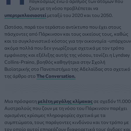
παγκοσμίως ενώ ο αριθμός των ατόμων που
ζουν με τη νόσο προβλέπεται να
υπερτριπλασιαστεί
μεταξύ του 2020 και του 2050.
Ωστόσο, παρά τον τεράστιο αντίκτυπο που έχει στους
πάσχοντες από Πάρκινσον και τους οικείους τους, καθώς
και το συγκλονιστικό κόστος για την οικονομία -υπάρχουν
ακόμα πολλά που δεν γνωρίζουμε σχετικά με τον τρόπο
εμφάνισης και εξέλιξης αυτής της νόσου, τονίζει η
Lyndsey
Collins-Praino, βοηθός καθηγήτρια στην Σχολή
Βιοϊατρικής στο Πανεπιστήμιο της Αδελαϊδας στο σχετικό
της άρθρο στο
The Conversation.
Μια πρόσφατη
μελέτη μεγάλης κλίμακας
σε σχεδόν 11.000
Αυστραλούς που ζουν με τη νόσο του Πάρκινσον παρέχει
ορισμένες κρίσιμες πληροφορίες σχετικά με τα
συμπτώματα, τους παράγοντες κινδύνου και τον τρόπο με
τον οποίο αυτοί επηρεάζουν διαφορετικά τους άνδρες και