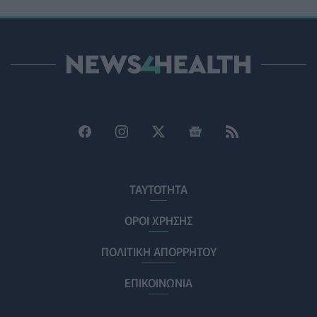
φροντίδα υγείας και την πρόληψη
ΠΟΛΙΤΙΚΉ ΥΓΕΊΑΣ
07/08/2026 - 15:24
Και οι μαϊμούδες έχουν κατοικίδια! Οι επιστήμονες
ρίχνουν φως στις "φιλίες" μεταξύ διαφορετικών ειδών
PET
07/08/2026 - 15:02
Η ΕΙΝΑΠ καταγγέλλει την αιφνιδιαστική ένταξη του
Σισμανογλείου στις πρωινές εφημερίες της Αττικής
ΠΟΛΙΤΙΚΉ ΥΓΕΊΑΣ
07/08/2026 - 14:39
ΤΑΥΤΟΤΗΤΑ
Ηλεκτρικά πατίνια: 3,5 φορές μεγαλύτερος ο κίνδυνος
σοβαρής εγκεφαλικής κάκωσης
ΟΡΟΙ ΧΡΗΣΗΣ
ΥΓΕΊΑ
07/08/2026 - 14:00
ΠΟΛΙΤΙΚΗ ΑΠΟΡΡΗΤΟΥ
ΗΠΑ: Μεγάλη τράπεζα επενδύει 250 εκατ. δολάρια τον
χρόνο για φάρμακα GLP-1 στους εργαζομένους
ΕΠΙΚΟΙΝΩΝΙΑ
ΥΠΗΡΕΣΊΕΣ ΥΓΕΊΑΣ
07/08/2026 - 13:00