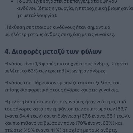
Το 33% είχε εργαστεί σε επαγγέλματα υψηλού
κινδύνου (όπως η γεωργία, η πετροχημική βιομηχανία
ή η μεταλλουργία).
Η έκθεση σε τέτοιους κινδύνους ήταν σημαντικά
υψηλότερη στους άνδρες σε σχέση με τις γυναίκες.
4. Διαφορές μεταξύ των φύλων
Η νόσος είναι 1,5 φορές πιο συχνή στους άνδρες. Στη νέα
μελέτη, το 63% των ερωτηθέντων ήταν άνδρες.
Η νόσος του Πάρκινσον εμφανίζεται και εξελίσσεται
επίσης διαφορετικά στους άνδρες και στις γυναίκες.
Η μελέτη διαπίστωσε ότι οι γυναίκες ήταν νεότερες από
τους άνδρες κατά την εμφάνιση των συμπτωμάτων (63,7
έναντι 64,4 ετών) και τη διάγνωση (67,6 έναντι 68,1 ετών),
και πιο πιθανό να βιώσουν πόνο (70% έναντι 63%) και
πτώσεις (45% έναντι 41%) σε σχέση με τους άνδρες.