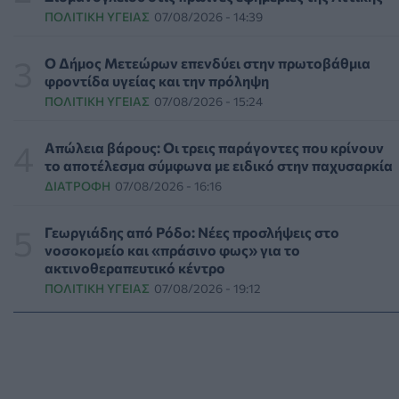
ΠΟΛΙΤΙΚΉ ΥΓΕΊΑΣ
07/08/2026 - 14:39
Συναγερμός στις ΗΠΑ για φονικό μύκητα που αντέχει
και στα φάρμακα
Ο Δήμος Μετεώρων επενδύει στην πρωτοβάθμια
ΥΓΕΊΑ
07/08/2026 - 17:17
φροντίδα υγείας και την πρόληψη
ΠΟΛΙΤΙΚΉ ΥΓΕΊΑΣ
07/08/2026 - 15:24
Πέθανε στα 26 της η influencer Σίντνεϊ Τάουλ που
μοιράστηκε επί τρία χρόνια τη μάχη της με σπάνιο
Απώλεια βάρους: Οι τρεις παράγοντες που κρίνουν
καρκίνο
το αποτέλεσμα σύμφωνα με ειδικό στην παχυσαρκία
ΕΠΙΚΑΙΡΌΤΗΤΑ
07/08/2026 - 16:41
ΔΙΑΤΡΟΦΉ
07/08/2026 - 16:16
Απώλεια βάρους: Οι τρεις παράγοντες που κρίνουν το
Γεωργιάδης από Ρόδο: Νέες προσλήψεις στο
αποτέλεσμα σύμφωνα με ειδικό στην παχυσαρκία
νοσοκομείο και «πράσινο φως» για το
ΔΙΑΤΡΟΦΉ
07/08/2026 - 16:16
ακτινοθεραπευτικό κέντρο
ΠΟΛΙΤΙΚΉ ΥΓΕΊΑΣ
07/08/2026 - 19:12
Ο ΙΣΑ συνιστά τη λήψη σχολαστικών μέτρων ατομικής
προστασίας από τον ιό του Δυτικού Νείλου
ΥΓΕΊΑ
07/08/2026 - 15:42
Ο Δήμος Μετεώρων επενδύει στην πρωτοβάθμια