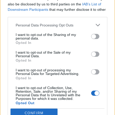
καταγωγή. Επομένως, αυτό το δείγμα ενδέχεται να μην
also be disclosed by us to third parties on the
IAB’s List of
είναι πλήρως αντιπροσωπευτικό της νόσου του
Downstream Participants
that may further disclose it to other
Πάρκινσον.
third parties.
Οι πληροφορίες σχετικά με τα συμπτώματα βασίστηκαν
Personal Data Processing Opt Outs
επίσης σε αυτοαναφορές των συμμετεχόντων στη μελέτη,
οι οποίες είναι υποκειμενικές και μπορεί να είναι
I want to opt-out of the Sharing of my
personal data.
μεροληπτικές ή λιγότερο αξιόπιστες από τις
Opted In
αντικειμενικές μετρήσεις της λειτουργίας. Για να
I want to opt-out of the Sale of my
αντιμετωπιστεί αυτό, οι ερευνητές σχεδιάζουν να
Personal Data.
χρησιμοποιήσουν smartphone και φορητές συσκευές για
Opted In
τη συλλογή πιο ολοκληρωμένων δεδομένων.
I want to opt-out of processing my
Personal Data for Targeted Advertising.
Τέλος, ενώ αυτό παρέχει μια στιγμιαία εικόνα της
Opted In
τρέχουσας κοόρτης, δεν είναι σαφές πώς συγκρίνονται οι
I want to opt-out of Collection, Use,
συμμετέχοντες με άτομα παρόμοιας ηλικίας χωρίς νόσο
Retention, Sale, and/or Sharing of my
του Πάρκινσον, ή πώς τα συμπτώματά τους μπορεί να
Personal Data that Is Unrelated with the
Purposes for which it was collected.
αλλάξουν με την πάροδο του χρόνου.
Opted Out
Αυτοί είναι σημαντικοί τομείς μελλοντικής έρευνας για
CONFIRM