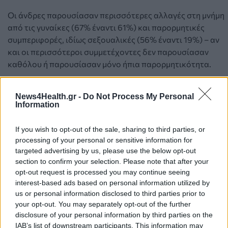
Οι άνδρες παρουσίασαν περισσότερες αλλαγές στη μνήμη
από τις γυναίκες (67% έναντι 61%) και παρορμητικές
συμπεριφορές, ιδίως σεξουαλικές (56% έναντι 19%) – αν
και οι περισσότεροι συμμετέχοντες δεν παρουσίασαν
καθόλου ή παρουσίασαν μόνο ήπια παρορμητικότητα.
Τι δεν γνωρίζουμε ακόμα
News4Health.gr -
Do Not Process My Personal
Information
Η μελέτη μεγάλης κλίμακας και η περιεκτική της έρευνα
ρίχνουν πολύτιμο φως στους ανθρώπους που ζουν με τη
If you wish to opt-out of the sale, sharing to third parties, or
νόσο του Πάρκινσον στην Αυστραλία.
processing of your personal or sensitive information for
targeted advertising by us, please use the below opt-out
Ωστόσο, αφορά μόνο ένα μικρό μέρος του πληθυσμού.
section to confirm your selection. Please note that after your
Πάνω από 186.000 άτομα με νόσο του Πάρκινσον
opt-out request is processed you may continue seeing
κλήθηκαν να συμμετάσχουν και λίγο λιγότερα από 11.000
interest-based ads based on personal information utilized by
us or personal information disclosed to third parties prior to
συμμετείχαν – ποσοστό ανταπόκρισης μικρότερο του 6%.
your opt-out. You may separately opt-out of the further
disclosure of your personal information by third parties on the
Από αυτούς τους συμμετέχοντες, το 93% είχε ευρωπαϊκή
IAB’s list of downstream participants. This information may