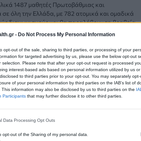
ολικά 1487 μαθητές Πρωτοβάθμιας και
σε όλη την Ελλάδα, με 782 ατομικά και ομαδικά
ούς διαγωνισμούς και θα παραλάβουν τα βραβεία
ρος τιμήν τους.
th.gr -
Do Not Process My Personal Information
to opt-out of the sale, sharing to third parties, or processing of your per
formation for targeted advertising by us, please use the below opt-out s
πανελλήνιο αντίκτυπο, θα εκτεθούν όλα τα έργα τω
r selection. Please note that after your opt-out request is processed y
ωνισμούς, ενώ θα υπάρξουν μουσικοχορευτικά
eing interest-based ads based on personal information utilized by us or
disclosed to third parties prior to your opt-out. You may separately opt-
losure of your personal information by third parties on the IAB’s list of
. This information may also be disclosed by us to third parties on the
IA
Participants
that may further disclose it to other third parties.
l Data Processing Opt Outs
o opt-out of the Sharing of my personal data.