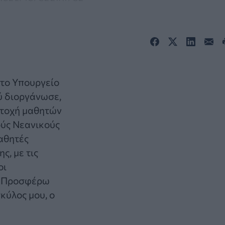
 το Υπουργείο
ύ διοργάνωσε,
μετοχή μαθητών
ούς Νεανικούς
αθητές
, με τις
οι
ς! Προσφέρω
κύλος μου, ο