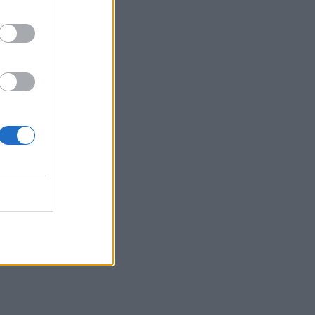
Πέθανε στα 26 της η influencer Σίντνεϊ Τάουλ
που μοιράστηκε επί τρία χρόνια τη μάχη της με
σπάνιο καρκίνο
ΕΠΙΚΑΙΡΌΤΗΤΑ
07/08/2026 - 16:41
Απώλεια βάρους: Οι τρεις παράγοντες που
κρίνουν το αποτέλεσμα σύμφωνα με ειδικό
στην παχυσαρκία
ΔΙΑΤΡΟΦΉ
07/08/2026 - 16:16
Ο ΙΣΑ συνιστά τη λήψη σχολαστικών μέτρων
ατομικής προστασίας από τον ιό του Δυτικού
Νείλου
ΥΓΕΊΑ
07/08/2026 - 15:42
Ο Δήμος Μετεώρων επενδύει στην
πρωτοβάθμια φροντίδα υγείας και την
πρόληψη
ΠΟΛΙΤΙΚΉ ΥΓΕΊΑΣ
07/08/2026 - 15:24