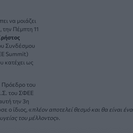
πει να μοιάζει
, την Πέμπτη 11
Χρήστος
ου Συνδέσμου
EE Summit)
υ κατέχει ως
ν Πρόεδρο του
.Σ. του ΣΦΕΕ
αυτή την 3η
ε ο ίδιος, «
πλέον αποτελεί θεσμό και θα είναι ένα
υγείας του μέλλοντος
».