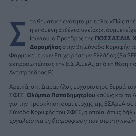
Σ
τη θεματική ενότητα με τίτλο: «Πώς πρέ
η επόμενη ατζέντα υγείας;», συμμετείχε
Ιουνίου, ο Πρόεδρος της
ΠΟΣΣΑΣΔΙΑ
,
Δαραμήλας
στην 3η Σύνοδο Κορυφής τ
Φαρμακευτικών Επιχειρήσεων Ελλάδος (3o SF
εκπροσωπώντας την Ε.Σ.Α.μεΑ., από τη θέση πο
Αντιπρόεδρος Β’.
Αρχικά, ο κ. Δαραμήλας ευχαρίστησε θερμά το
ΣΦΕΕ,
Ολύμπιο Παπαδημητρίου
καθώς και το Δ
για την πρόσκληση συμμετοχής της ΕΣΑμεΑ σε 
Σύνοδο Κορυφής του ΣΦΕΕ, η οποία, όπως δήλωσ
εργαλείο για τη διαμόρφωση των στρατηγικών 