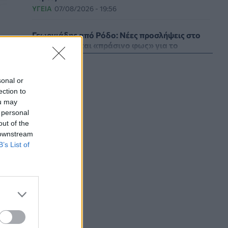
ΥΓΕΊΑ
07/08/2026 - 19:56
Γεωργιάδης από Ρόδο: Νέες προσλήψεις στο
νοσοκομείο και «πράσινο φως» για το
ακτινοθεραπευτικό κέντρο
ΠΟΛΙΤΙΚΉ ΥΓΕΊΑΣ
07/08/2026 - 19:12
sonal or
ection to
Σε κόκκινο συναγερμό για φωτιές Κρήτη,
ou may
Βόρειο Αιγαίο και Αττική το Σάββατο 8
 personal
Αυγούστου
out of the
ΕΠΙΚΑΙΡΌΤΗΤΑ
07/08/2026 - 18:37
 downstream
B’s List of
Τι μπορεί να μας διδάξει η νέα ταινία του
Spider-Man για την απώλεια και το πένθος
ΨΥΧΙΚΉ ΥΓΕΊΑ
07/08/2026 - 18:11
Επιπλέον πόροι 12,5 εκατ. ευρώ στις
Περιφέρειες για την ενίσχυση της
βιοασφάλειας από το ΥΠΑΑΤ