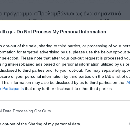
το πρόγραμμα «Προλαμβάνω» ως ένα σημαντικό
ίνουμε εκεί. Πρέπει να συνεχίσουμε». Ο ίδιος
αι δράσεων, ενώ εξέφρασε και τη διάθεση των
th.gr -
Do Not Process My Personal Information
πολιτικών υγείας.
to opt-out of the sale, sharing to third parties, or processing of your per
formation for targeted advertising by us, please use the below opt-out s
r selection. Please note that after your opt-out request is processed y
eing interest-based ads based on personal information utilized by us or
disclosed to third parties prior to your opt-out. You may separately opt-
losure of your personal information by third parties on the IAB’s list of
. This information may also be disclosed by us to third parties on the
IA
Participants
that may further disclose it to other third parties.
l Data Processing Opt Outs
o opt-out of the Sharing of my personal data.