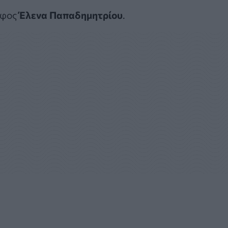
άφος
Έλενα Παπαδημητρίου
.