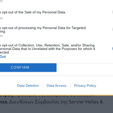
In
μείς ζούμε με τις
χρόνιες παθήσεις
, εμείς βιώνουμε
o opt-out of the Sale of my Personal Data.
εισμό
», ενώ υπογράμμισε την ανάγκη οι πολιτικές
In
ων που βιώνουν καθημερινά τις επιπτώσεις της
to opt-out of processing my Personal Data for Targeted
ing.
In
ητούμενο δεν είναι πάντα η θεραπεία, αλλά η
o opt-out of Collection, Use, Retention, Sale, and/or Sharing
θησή του όλο το εικοσιτετράωρο και γι’ αυτό η
ersonal Data that Is Unrelated with the Purposes for which it
lected.
θενής πρέπει να κατανοεί τι κάνει
».
Out
ν οι κ.κ.:
Ειρήνη Αγαπηδάκη
, Αναπληρωτ.
CONFIRM
ής του Ευρωπαϊκού Κοινοβουλίου, S&D Ελλάδος,
νικής Συνομοσπονδίας Ατόμων με Αναπηρία
Data Deletion
Data Access
Privacy Policy
λιανός Λουκίδης, Πρόεδρος της Ελληνικής
στρος
, Πρόεδρος της Εταιρείας Ογκολόγων
nza
, Διευθύνων Σύμβουλος της Servier Hellas &