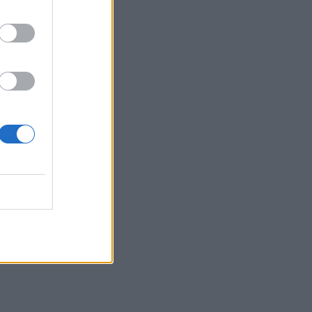
ΕΠΙΚΑΙΡΌΤΗΤΑ
07/08/2026 - 17:42
Συναγερμός στις ΗΠΑ για φονικό μύκητα που
αντέχει και στα φάρμακα
ΥΓΕΊΑ
07/08/2026 - 17:17
Πέθανε στα 26 της η influencer Σίντνεϊ Τάουλ
που μοιράστηκε επί τρία χρόνια τη μάχη της με
σπάνιο καρκίνο
ΕΠΙΚΑΙΡΌΤΗΤΑ
07/08/2026 - 16:41
Απώλεια βάρους: Οι τρεις παράγοντες που
κρίνουν το αποτέλεσμα σύμφωνα με ειδικό
στην παχυσαρκία
ΔΙΑΤΡΟΦΉ
07/08/2026 - 16:16
Ο ΙΣΑ συνιστά τη λήψη σχολαστικών μέτρων
ατομικής προστασίας από τον ιό του Δυτικού
Νείλου