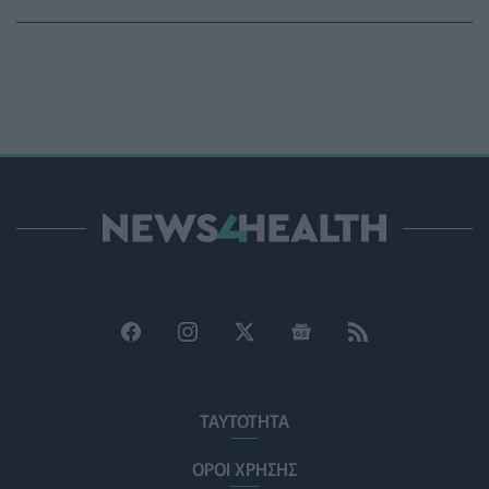
PET
06/08/2026 - 15:42
Βίντεο από την καμπάνια Raise Her Voice για την
έγκαιρη αναγνώριση της έμφυλης βίας με έμφαση στις
γυναίκες με αναπηρία
ΨΥΧΙΚΉ ΥΓΕΊΑ
06/08/2026 - 15:21
Τα κουνούπια τελικά έχουν πράγματι προτιμήσεις
στους ανθρώπους - Τι έδειξε έρευνα
ΥΓΕΊΑ
06/08/2026 - 15:00
Θεσσαλονίκη: Νέοι ψεκασμοί κατά των κουνουπιών
σε 120.000 στρέμματα ορυζώνων στις 10, 11 και 12
Αυγούστου
ΠΟΛΙΤΙΚΉ ΥΓΕΊΑΣ
06/08/2026 - 14:41
ΕΔΟΕΑΠ: Συστάσεις για τις επερχόμενες ζέστες -
ΤΑΥΤΟΤΗΤΑ
Πότε πρέπει να απευθυνθούμε στον γιατρό μας
ΥΓΕΊΑ
06/08/2026 - 14:17
ΟΡΟΙ ΧΡΗΣΗΣ