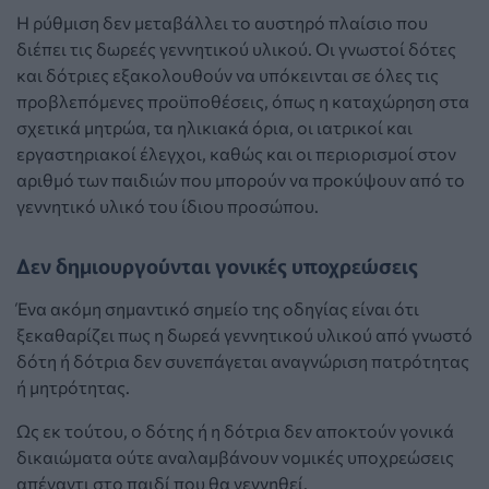
Η ρύθμιση δεν μεταβάλλει το αυστηρό πλαίσιο που
διέπει τις δωρεές γεννητικού υλικού. Οι γνωστοί δότες
και δότριες εξακολουθούν να υπόκεινται σε όλες τις
προβλεπόμενες προϋποθέσεις, όπως η καταχώρηση στα
σχετικά μητρώα, τα ηλικιακά όρια, οι ιατρικοί και
εργαστηριακοί έλεγχοι, καθώς και οι περιορισμοί στον
αριθμό των παιδιών που μπορούν να προκύψουν από το
γεννητικό υλικό του ίδιου προσώπου.
Δεν δημιουργούνται γονικές υποχρεώσεις
Ένα ακόμη σημαντικό σημείο της οδηγίας είναι ότι
ξεκαθαρίζει πως η δωρεά γεννητικού υλικού από γνωστό
δότη ή δότρια δεν συνεπάγεται αναγνώριση πατρότητας
ή μητρότητας.
Ως εκ τούτου, ο δότης ή η δότρια δεν αποκτούν γονικά
δικαιώματα ούτε αναλαμβάνουν νομικές υποχρεώσεις
απέναντι στο παιδί που θα γεννηθεί.