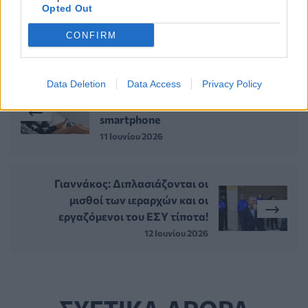
Opted Out
CONFIRM
ΠΕΡΙΣΣΟΤΕΡΑ ΣΤΗΝ ΙΔΙΑ ΚΑΤΗΓΟΡΙΑ
Data Deletion
Data Access
Privacy Policy
Σουηδία: Τα παιδιά ηλικίας κάτω
των 13 ετών δεν πρέπει να έχουν
smartphone
11 Ιουνίου 2026
Γιαννάκος: Διπλασιάζονται οι
μισθοί των ιεραρχών και οι
εργαζόμενοι του ΕΣΥ τίποτα!
12 Ιουνίου 2026