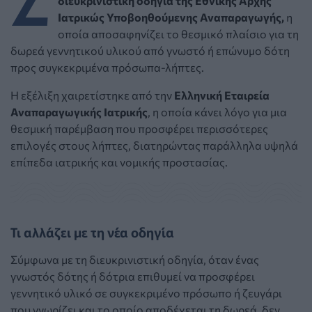
διευκρινιστική οδηγία της Εθνικής Αρχής
Ιατρικώς Υποβοηθούμενης Αναπαραγωγής,
η
οποία αποσαφηνίζει το θεσμικό πλαίσιο για τη
δωρεά γεννητικού υλικού από γνωστό ή επώνυμο δότη
προς συγκεκριμένα πρόσωπα-λήπτες.
Η εξέλιξη χαιρετίστηκε από την
Ελληνική Εταιρεία
Αναπαραγωγικής Ιατρικής
, η οποία κάνει λόγο για μια
θεσμική παρέμβαση που προσφέρει περισσότερες
επιλογές στους λήπτες, διατηρώντας παράλληλα υψηλά
επίπεδα ιατρικής και νομικής προστασίας.
Τι αλλάζει με τη νέα οδηγία
Σύμφωνα με τη διευκρινιστική οδηγία, όταν ένας
γνωστός δότης ή δότρια επιθυμεί να προσφέρει
γεννητικό υλικό σε συγκεκριμένο πρόσωπο ή ζευγάρι
που γνωρίζει και το οποίο αποδέχεται τη δωρεά, δεν