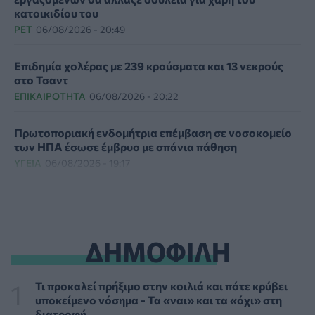
κατοικιδίου του
PET
06/08/2026 - 20:49
Επιδημία χολέρας με 239 κρούσματα και 13 νεκρούς
στο Τσαντ
ΕΠΙΚΑΙΡΌΤΗΤΑ
06/08/2026 - 20:22
Πρωτοποριακή ενδομήτρια επέμβαση σε νοσοκομείο
των ΗΠΑ έσωσε έμβρυο με σπάνια πάθηση
ΥΓΕΊΑ
06/08/2026 - 19:17
ΗΠΑ: Επιτροπή της Γερουσίας προτείνει άσκηση
διώξεων σε βάρος του Άντονι Φάουτσι
ΕΠΙΚΑΙΡΌΤΗΤΑ
06/08/2026 - 18:38
ΔΗΜΟΦΙΛΗ
Διαβητική αμφιβληστροειδοπάθεια: «Σιωπηλός»
κίνδυνος για την όραση των ασθενών
Τι προκαλεί πρήξιμο στην κοιλιά και πότε κρύβει
HEALTH TALK
06/08/2026 - 17:34
υποκείμενο νόσημα - Τα «ναι» και τα «όχι» στη
διατροφή