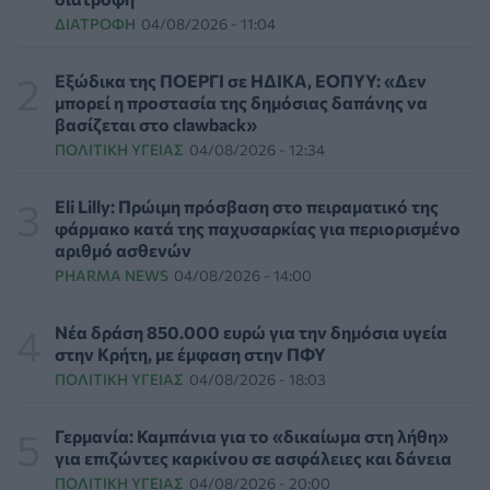
ΔΙΑΤΡΟΦΉ
04/08/2026 - 11:04
Γιατί οι γιατροί διστάζουν να γράψουν ορμονική
θεραπεία για την εμμηνόπαυση
ΥΓΕΊΑ
06/08/2026 - 17:01
Εξώδικα της ΠΟΕΡΓΙ σε ΗΔΙΚΑ, ΕΟΠΥΥ: «Δεν
μπορεί η προστασία της δημόσιας δαπάνης να
βασίζεται στο clawback»
Γιαννάκος: Πρωτοφανής πίεση στο Νοσοκομείο
ΠΟΛΙΤΙΚΉ ΥΓΕΊΑΣ
04/08/2026 - 12:34
Ζακύνθου - Καταγγέλθηκαν οκτώ βιασμοί γυναικών
ΠΟΛΙΤΙΚΉ ΥΓΕΊΑΣ
06/08/2026 - 16:34
Eli Lilly: Πρώιμη πρόσβαση στο πειραματικό της
φάρμακο κατά της παχυσαρκίας για περιορισμένο
Έκτακτα μέτρα και στην Καστοριά κατά της διασποράς
αριθμό ασθενών
της ευλογιάς των προβάτων
PHARMA NEWS
04/08/2026 - 14:00
ΕΠΙΚΑΙΡΌΤΗΤΑ
06/08/2026 - 16:16
Νέα δράση 850.000 ευρώ για την δημόσια υγεία
Τα τρία SOS στη μέση ηλικία που εξασφαλίζουν 13
στην Κρήτη, με έμφαση στην ΠΦΥ
επιπλέον χρόνια χωρίς άνοια
ΠΟΛΙΤΙΚΉ ΥΓΕΊΑΣ
04/08/2026 - 18:03
ΥΓΕΊΑ
06/08/2026 - 16:00
Γερμανία: Καμπάνια για το «δικαίωμα στη λήθη»
Εθελοντές του ΕΕΣ διέσωσαν δεκάδες οικόσιτα και
για επιζώντες καρκίνου σε ασφάλειες και δάνεια
άγρια ζώα από τις φωτιές στη Δυτική Αττική
ΠΟΛΙΤΙΚΉ ΥΓΕΊΑΣ
04/08/2026 - 20:00