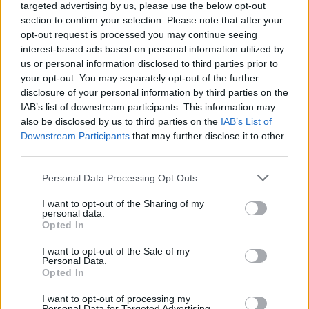
targeted advertising by us, please use the below opt-out
section to confirm your selection. Please note that after your
opt-out request is processed you may continue seeing
interest-based ads based on personal information utilized by
us or personal information disclosed to third parties prior to
your opt-out. You may separately opt-out of the further
disclosure of your personal information by third parties on the
ΥΓΕΊΑ
07/08/2026 - 10:30
IAB’s list of downstream participants. This information may
ΛΔ Κονγκό: Πάνω από 4.000 τα επιβεβαιωμένα
also be disclosed by us to third parties on the
IAB’s List of
κρούσματα Έμπολα
Downstream Participants
that may further disclose it to other
third parties.
Personal Data Processing Opt Outs
I want to opt-out of the Sharing of my
personal data.
Opted In
I want to opt-out of the Sale of my
Personal Data.
Opted In
I want to opt-out of processing my
Personal Data for Targeted Advertising.