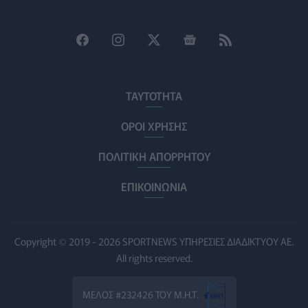
Η ΕΙΝΑΠ καταγγέλλει την αιφνιδιαστική ένταξη του
Σισμανογλείου στις πρωινές εφημερίες της Αττικής
ΠΟΛΙΤΙΚΉ ΥΓΕΊΑΣ
07/08/2026 - 14:39
Ηλεκτρικά πατίνια: 3,5 φορές μεγαλύτερος ο κίνδυνος
σοβαρής εγκεφαλικής κάκωσης
ΤΑΥΤΟΤΗΤΑ
ΥΓΕΊΑ
07/08/2026 - 14:00
ΟΡΟΙ ΧΡΗΣΗΣ
ΗΠΑ: Μεγάλη τράπεζα επενδύει 250 εκατ. δολάρια
ΠΟΛΙΤΙΚΗ ΑΠΟΡΡΗΤΟΥ
τον χρόνο για φάρμακα GLP-1 στους εργαζομένους
ΥΠΗΡΕΣΊΕΣ ΥΓΕΊΑΣ
07/08/2026 - 13:00
ΕΠΙΚΟΙΝΩΝΙΑ
Βασιλακόπουλος για ιό Δυτικού Νείλου: Στο
«κόκκινο» η Αττική – Τι πρέπει να προσέχουν οι
παραθεριστές
Copyright © 2019 - 2026 SPORTNEWS ΥΠΗΡΕΣΙΕΣ ΔΙΑΔΙΚΤΥΟΥ ΑΕ.
ΥΓΕΊΑ
07/08/2026 - 11:57
All rights reserved.
Γλοιοβλάστωμα: Νέο «παράθυρο» για πιο
ΜΕΛΟΣ #232426 ΤΟΥ Μ.Η.Τ.
αποτελεσματική χημειοθεραπεία μετά το χειρουργείο