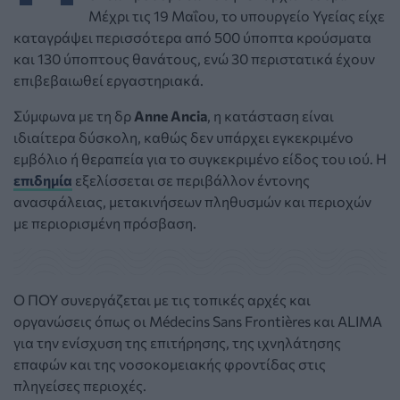
Μέχρι τις 19 Μαΐου, το υπουργείο Υγείας είχε
καταγράψει περισσότερα από 500 ύποπτα κρούσματα
και 130 ύποπτους θανάτους, ενώ 30 περιστατικά έχουν
επιβεβαιωθεί εργαστηριακά.
Σύμφωνα με τη δρ
Anne Ancia
, η κατάσταση είναι
ιδιαίτερα δύσκολη, καθώς δεν υπάρχει εγκεκριμένο
εμβόλιο ή θεραπεία για το συγκεκριμένο είδος του ιού. Η
επιδημία
εξελίσσεται σε περιβάλλον έντονης
ανασφάλειας, μετακινήσεων πληθυσμών και περιοχών
με περιορισμένη πρόσβαση.
Ο ΠΟΥ συνεργάζεται με τις τοπικές αρχές και
οργανώσεις όπως οι Médecins Sans Frontières και ALIMA
για την ενίσχυση της επιτήρησης, της ιχνηλάτησης
επαφών και της νοσοκομειακής φροντίδας στις
πληγείσες περιοχές.