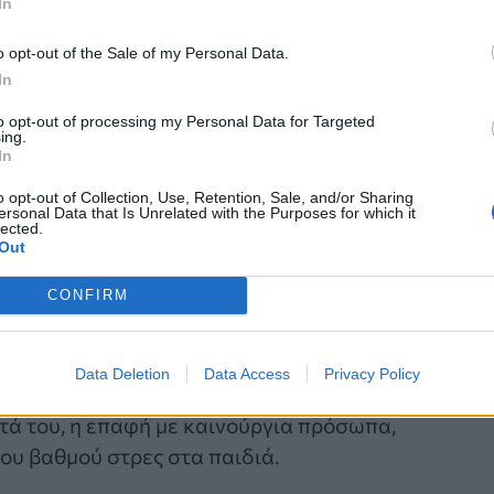
In
o opt-out of the Sale of my Personal Data.
In
to opt-out of processing my Personal Data for Targeted
ing.
In
o opt-out of Collection, Use, Retention, Sale, and/or Sharing
ersonal Data that Is Unrelated with the Purposes for which it
lected.
Out
CONFIRM
Data Deletion
Data Access
Privacy Policy
 καλείται να ανεξαρτητοποιηθεί για πρώτη φορά απ
ητά του, η επαφή με καινούργια πρόσωπα,
ου βαθμού στρες στα παιδιά.