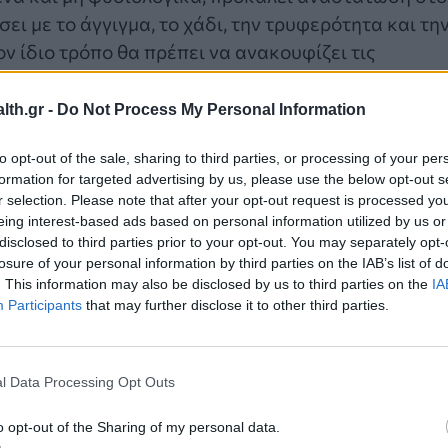
ει με το άγγιγμα, το χάδι, την τρυφερότητα και τη
ν ίδιο τρόπο θα πρέπει να ανακουφίζει τις
που εκδηλώνονται με έντονο κλάμα, διαταραχές
Έτσι, αναπτύσσεται ένας ασφαλής δεσμός, που θα
th.gr -
Do Not Process My Personal Information
έσεων του στο μέλλον.
to opt-out of the sale, sharing to third parties, or processing of your per
formation for targeted advertising by us, please use the below opt-out s
r selection. Please note that after your opt-out request is processed y
eing interest-based ads based on personal information utilized by us or
σει τον «Φόβο των ξένων» καθώς και το «Άγχος
disclosed to third parties prior to your opt-out. You may separately opt-
ά, με κλάμα αγωνίας και αποστροφή του βλέμματο
losure of your personal information by third parties on the IAB’s list of
. This information may also be disclosed by us to third parties on the
IA
έρα του χάνεται από το οπτικό του πεδίο,
Participants
that may further disclose it to other third parties.
άγχος αποχωρισμού αρχίζει να ελαττώνεται σταδια
α αντιμετωπίσουν και τα δικά τους αρνητικά
 ενοχή προκειμένου να βοηθήσουν το παιδί τους να
l Data Processing Opt Outs
o opt-out of the Sharing of my personal data.