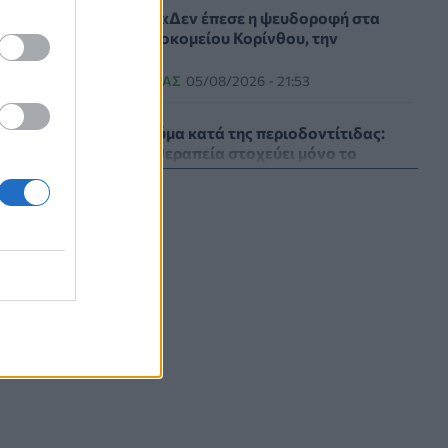
Γεωργιάδης: «Δεν έπεσε η ψευδοροφή στα
ΤΕΠ του Νοσοκομείου Κορίνθου, την
ξήλωσαν»
ΠΟΛΙΤΙΚΉ ΥΓΕΊΑΣ
05/08/2026 - 21:53
Ιαπωνικό θαύμα κατά της περιοδοντίτιδας:
Καινοτόμος θεραπεία στοχεύει μόνο το
βακτήριο-«κλειδί»
ΥΓΕΊΑ
05/08/2026 - 21:17
Τύποι, συμπτώματα και αντιμετώπιση της
φωτοευαισθησίας - Χρήσιμες ερωταπαντήσεις
ΥΓΕΊΑ
05/08/2026 - 20:42
WWF Ελλάς: Περισσότερα από 180.000
ό
στρέμματα δάσους κάηκαν σε λίγες μόνο μέρες
ΕΠΙΚΑΙΡΌΤΗΤΑ
05/08/2026 - 20:16
Γεωργιάδης: «Αλλάζει ο υγειονομικός χάρτης