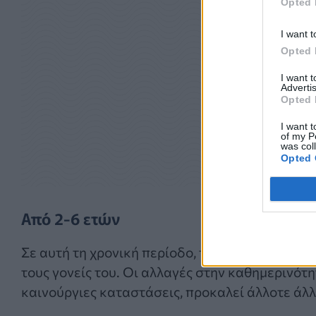
Opted 
I want t
Opted 
I want 
Advertis
Opted 
I want t
of my P
was col
Opted 
Από 2-6 ετών
Σε αυτή τη χρονική περίοδο, το παιδί συνήθως
τους γονείς του. Οι αλλαγές στην καθημερινότ
καινούργιες καταστάσεις, προκαλεί άλλοτε άλλ