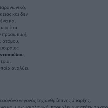
ιπαραγωγικό,
κειας και δεν
ένα και
εωρείται
ν προσωπική,
υ ατόμου,
μοιραίες
αντοπούλου
,
τρια,
ποία αναλύει
ρεσογόνο γεγονός της ανθρώπινης ύπαρξης.
μένα και μη φυσιολογικά, προκαλεί αναστάτωση στο