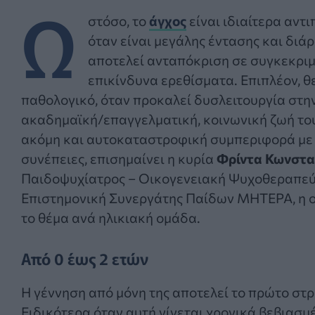
Ω
στόσο, το
άγχος
είναι ιδιαίτερα αντ
όταν είναι μεγάλης έντασης και διάρ
αποτελεί ανταπόκριση σε συγκεκριμ
επικίνδυνα ερεθίσματα. Επιπλέον, θ
παθολογικό, όταν προκαλεί δυσλειτουργία στη
ακαδημαϊκή/επαγγελματική, κοινωνική ζωή το
ακόμη και αυτοκαταστροφική συμπεριφορά με 
συνέπειες, επισημαίνει η κυρία
Φρίντα Κωνστ
Παιδοψυχίατρος – Οικογενειακή Ψυχοθεραπεύ
Επιστημονική Συνεργάτης Παίδων ΜΗΤΕΡΑ, η ο
το θέμα ανά ηλικιακή ομάδα.
Από 0 έως 2 ετών
Η γέννηση από μόνη της αποτελεί το πρώτο στ
Ειδικότερα όταν αυτή γίνεται χρονικά βεβιασ