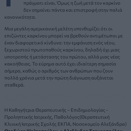
πράγματι είναι. Όμως η ζωή μετά τον καρκίνο
δεν σημαίνει πάντα και επιστροφή στην παλιά
κανονικότητα.
Μια μεγάλη αμερικανική μελέτη υπενθυμίζει ότι οι
επιζώντες καρκίνου μπορεί να βρεθούν αντιμέτωποι με
έναν διαφορετικό κίνδυνο: την εμφάνιση ενός νέου,
ξεχωριστού πρωτοπαθούς καρκίνου, δηλαδή όχι μιας
υποτροπής ή μετάστασης του πρώτου, αλλά μιας νέας
κακοήθειας. Το εύρημα αυτό έχει ιδιαίτερη σημασία
σήμερα, καθώς ο αριθμός των ανθρώπων που ζουν
πολλά χρόνια μετά την πρώτη διάγνωση αυξάνεται
σταθερά.
Η Καθηγήτρια Θεραπευτικής – Επιδημιολογίας -
Προληπτικής Ιατρικής, Παθολόγος(Θεραπευτική
Κλινική Ιατρικής Σχολής ΕΚΠΑ, Νοσοκομείο Αλεξάνδρα)
Θεοδώρα Ψαλτοπούλου
, η
Αλεξάνδρα Σταυροπούλου