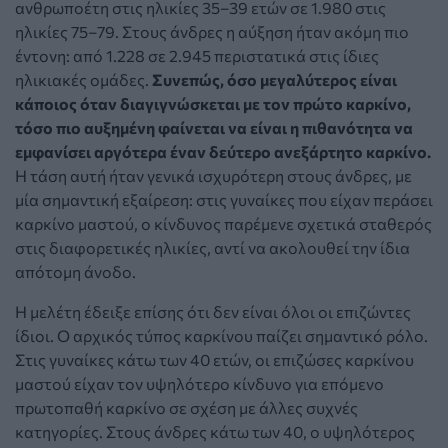
ανθρωποέτη στις ηλικίες 35–39 ετών σε 1.980 στις
ηλικίες 75–79. Στους άνδρες η αύξηση ήταν ακόμη πιο
έντονη: από 1.228 σε 2.945 περιστατικά στις ίδιες
ηλικιακές ομάδες.
Συνεπώς, όσο μεγαλύτερος είναι
κάποιος όταν διαγιγνώσκεται με τον πρώτο καρκίνο,
τόσο πιο αυξημένη φαίνεται να είναι η πιθανότητα να
εμφανίσει αργότερα έναν δεύτερο ανεξάρτητο καρκίνο.
Η τάση αυτή ήταν γενικά ισχυρότερη στους άνδρες, με
μία σημαντική εξαίρεση: στις γυναίκες που είχαν περάσει
καρκίνο μαστού, ο κίνδυνος παρέμενε σχετικά σταθερός
στις διαφορετικές ηλικίες, αντί να ακολουθεί την ίδια
απότομη άνοδο.
Η μελέτη έδειξε επίσης ότι δεν είναι όλοι οι επιζώντες
ίδιοι. Ο αρχικός τύπος καρκίνου παίζει σημαντικό ρόλο.
Στις γυναίκες κάτω των 40 ετών, οι επιζώσες καρκίνου
μαστού είχαν τον υψηλότερο κίνδυνο για επόμενο
πρωτοπαθή καρκίνο σε σχέση με άλλες συχνές
κατηγορίες. Στους άνδρες κάτω των 40, ο υψηλότερος