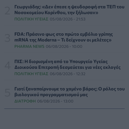
ΕΠΙΚΑΙΡΌΤΗΤΑ
07/08/2026 - 17:42
Γεωργιάδης: «Δεν έπεσε η ψευδοροφή στα ΤΕΠ του
Νοσοκομείου Κορίνθου, την ξήλωσαν»
ΠΟΛΙΤΙΚΉ ΥΓΕΊΑΣ
05/08/2026 - 21:53
Συναγερμός στις ΗΠΑ για φονικό μύκητα που αντέχει
και στα φάρμακα
ΥΓΕΊΑ
07/08/2026 - 17:17
FDA: Πράσινο φως στο πρώτο εμβόλιο γρίπης
mRNA της Moderna – Τι δείχνουν οι μελέτες»
PHARMA NEWS
06/08/2026 - 10:00
Πέθανε στα 26 της η influencer Σίντνεϊ Τάουλ που
μοιράστηκε επί τρία χρόνια τη μάχη της με σπάνιο
καρκίνο
ΠΙΣ: Η διορισμένη από το Υπουργείο Υγείας
ΕΠΙΚΑΙΡΌΤΗΤΑ
07/08/2026 - 16:41
Διοικούσα Επιτροπή δεσμεύεται για νέες εκλογές
ΠΟΛΙΤΙΚΉ ΥΓΕΊΑΣ
06/08/2026 - 12:32
Απώλεια βάρους: Οι τρεις παράγοντες που κρίνουν το
αποτέλεσμα σύμφωνα με ειδικό στην παχυσαρκία
Γιατί ξαναπαίρνουμε το χαμένο βάρος; Ο ρόλος του
ΔΙΑΤΡΟΦΉ
07/08/2026 - 16:16
βιολογικού προγραμματισμού μας
ΔΙΑΤΡΟΦΉ
06/08/2026 - 13:00
Ο ΙΣΑ συνιστά τη λήψη σχολαστικών μέτρων ατομικής
προστασίας από τον ιό του Δυτικού Νείλου
ΥΓΕΊΑ
07/08/2026 - 15:42