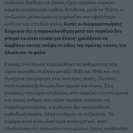
κίνδυνος βρέθηκε σε όσους είχαν περάσει καρκίνο
παχέος εντέρου και ορθού. Αντίθετα, μετά τα 70 έτη, οι
επιζώντες μελανώματος εμφάνιζαν τον υψηλότερο
κίνδυνο και στα δύο φύλα.
Αυτές οι διαφοροποιήσεις
δείχνουν ότι η παρακολούθηση μετά τον καρκίνο δεν
μπορεί να είναι ενιαία για όλους· χρειάζεται να
λαμβάνει κανείς υπόψη το είδος της πρώτης νόσου, την
ηλικία και το φύλο.
Επίσης, ο κίνδυνος κορυφώθηκε σε ανθρώπους που
είχαν γεννηθεί περίπου μεταξύ 1935 και 1945 και στη
συνέχεια υποχώρησε στις νεότερες γενιές. Ωστόσο,
αυτή η γενική βελτίωση δεν ίσχυσε για όλους. Στις
γυναίκες που είχαν επιβιώσει από καρκίνο του πνεύμονα
και στους άνδρες που είχαν περάσει καρκίνο της
ουροδόχου κύστης, ο κίνδυνος δεν ακολούθησε
καθοδική πορεία, αλλά συνέχισε να αυξάνεται. Το
εύρημα αυτό είναι ιδιαίτερα ανησυχητικό, γιατί
υποδηλώνει ότι πίσω από τους μέσους όρους κρύβονται