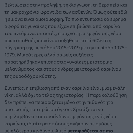
βελτιώσεις στην πρόληψη, τη διάγνωση, τη θεραπεία και
τη μακροχρόνια φροντίδα των ασθενών. Όμως ούτε εδώ
η εικόνα είναι ομοιόμορφη. Το πιο εντυπωσιακό εύρημα
αφορά τις γυναίκες που είχαν επιβιώσει από καρκίνο
του πνεύμονα: σε αυτές, η συχνότητα εμφάνισης νέου
πρωτοπαθούς καρκίνου αυξήθηκε κατά 60% στη
σύγκριση της περιόδου 2015–2019 με την περίοδο 1975–
1979. Μικρότερες αλλά σαφείς αυξήσεις
παρατηρήθηκαν επίσης στις γυναίκες με ιστορικό
μελανώματος και στους άνδρες με ιστορικό καρκίνου
της ουροδόχου κύστης.
Συνεπώς, η επιβίωση από έναν καρκίνο είναι μια μεγάλη
νίκη, αλλά όχι το τέλος της ιστορίας. Η παρακολούθηση
δεν πρέπει να περιορίζεται μόνο στην πιθανότητα
υποτροπής του πρώτου όγκου. Χρειάζεται να
περιλαμβάνει και τον κίνδυνο εμφάνισης ενός νέου
καρκίνου, ιδιαίτερα σε όσους ανήκουν σε ομάδες
υψηλότερου κινδύνου. Αυτό
μεταφράζεται σε πιο