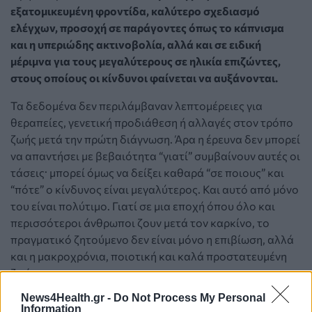
εξατομικευμένη φροντίδα, καλύτερο σχεδιασμό
ελέγχων, προσοχή σε παράγοντες όπως το κάπνισμα
και η υπεριώδης ακτινοβολία, αλλά και σε ειδική
μέριμνα για τους μεγαλύτερους σε ηλικία επιζώντες,
στους οποίους οι κίνδυνοι φαίνεται να αυξάνονται.
Τα δεδομένα δεν περιλάμβαναν λεπτομέρειες για
θεραπείες, γενετική προδιάθεση ή αλλαγές στον τρόπο
ζωής μετά την πρώτη διάγνωση. Άρα η έρευνα δεν μπορεί
να απαντήσει με βεβαιότητα “γιατί” συμβαίνουν αυτές οι
τάσεις· μπορεί όμως να δείξει καθαρά “σε ποιους” και
“πότε” ο κίνδυνος είναι μεγαλύτερος. Και αυτό από μόνο
του είναι πολύτιμο. Γιατί σε μια εποχή όπου όλο και
περισσότεροι άνθρωποι ζουν μετά τον καρκίνο, το
πραγματικό ζητούμενο δεν είναι μόνο η επιβίωση, αλλά
και η μακροχρόνια, ποιοτική και καλά προστατευμένη
ζωή.
News4Health.gr -
Do Not Process My Personal
Information