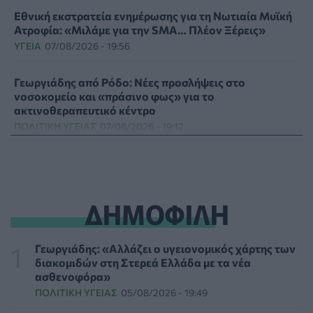
Εθνική εκστρατεία ενημέρωσης για τη Νωτιαία Μυϊκή
Ατροφία: «Μιλάμε για την SMA… Πλέον Ξέρεις»
ΥΓΕΊΑ
07/08/2026 - 19:56
Γεωργιάδης από Ρόδο: Νέες προσλήψεις στο
νοσοκομείο και «πράσινο φως» για το
ακτινοθεραπευτικό κέντρο
ΠΟΛΙΤΙΚΉ ΥΓΕΊΑΣ
07/08/2026 - 19:12
Σε κόκκινο συναγερμό για φωτιές Κρήτη, Βόρειο
Αιγαίο και Αττική το Σάββατο 8 Αυγούστου
ΕΠΙΚΑΙΡΌΤΗΤΑ
07/08/2026 - 18:37
ΔΗΜΟΦΙΛΗ
Τι μπορεί να μας διδάξει η νέα ταινία του Spider-Man
για την απώλεια και το πένθος
Γεωργιάδης: «Αλλάζει ο υγειονομικός χάρτης των
ΨΥΧΙΚΉ ΥΓΕΊΑ
07/08/2026 - 18:11
διακομιδών στη Στερεά Ελλάδα με τα νέα
ασθενοφόρα»
ΠΟΛΙΤΙΚΉ ΥΓΕΊΑΣ
05/08/2026 - 19:49
Επιπλέον πόροι 12,5 εκατ. ευρώ στις Περιφέρειες για
την ενίσχυση της βιοασφάλειας από το ΥΠΑΑΤ