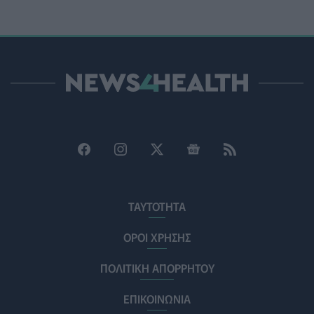
Ο Δήμος Μετεώρων επενδύει στην πρωτοβάθμια
φροντίδα υγείας και την πρόληψη
ΠΟΛΙΤΙΚΉ ΥΓΕΊΑΣ
07/08/2026 - 15:24
Και οι μαϊμούδες έχουν κατοικίδια! Οι επιστήμονες
ρίχνουν φως στις "φιλίες" μεταξύ διαφορετικών ειδών
PET
07/08/2026 - 15:02
Η ΕΙΝΑΠ καταγγέλλει την αιφνιδιαστική ένταξη του
Σισμανογλείου στις πρωινές εφημερίες της Αττικής
ΠΟΛΙΤΙΚΉ ΥΓΕΊΑΣ
07/08/2026 - 14:39
ΤΑΥΤΟΤΗΤΑ
Ηλεκτρικά πατίνια: 3,5 φορές μεγαλύτερος ο κίνδυνος
σοβαρής εγκεφαλικής κάκωσης
ΟΡΟΙ ΧΡΗΣΗΣ
ΥΓΕΊΑ
07/08/2026 - 14:00
ΠΟΛΙΤΙΚΗ ΑΠΟΡΡΗΤΟΥ
ΗΠΑ: Μεγάλη τράπεζα επενδύει 250 εκατ. δολάρια
τον χρόνο για φάρμακα GLP-1 στους εργαζομένους
ΕΠΙΚΟΙΝΩΝΙΑ
ΥΠΗΡΕΣΊΕΣ ΥΓΕΊΑΣ
07/08/2026 - 13:00