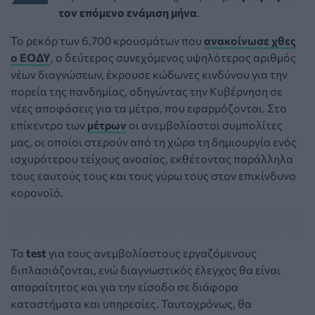
τον επόμενο ενάμιση μήνα
.
Το ρεκόρ των 6.700 κρουσμάτων που
ανακοίνωσε χθες
ο ΕΟΔΥ
, ο δεύτερος συνεχόμενος υψηλότερος αριθμός
νέων διαγνώσεων, έκρουσε κώδωνες κινδύνου για την
πορεία της πανδημίας, οδηγώντας την Κυβέρνηση σε
νέες αποφάσεις για τα μέτρα, που εφαρμόζονται. Στο
επίκεντρο των
μέτρων
οι ανεμβολίαστοι συμπολίτες
μας, οι οποίοι στερούν από τη χώρα τη δημιουργία ενός
ισχυρότερου τείχους ανοσίας, εκθέτοντας παράλληλα
τους εαυτούς τους και τους γύρω τους στον επικίνδυνο
κορονοϊό.
Τα
test
για τους ανεμβολίαστους εργαζόμενους
διπλασιάζονται, ενώ διαγνωστικός έλεγχος θα είναι
απαραίτητος και για την είσοδο σε διάφορα
καταστήματα και υπηρεσίες. Ταυτοχρόνως, θα