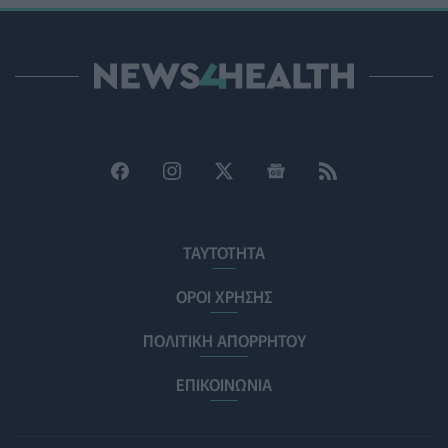
ΠΟΛΙΤΙΚΉ ΥΓΕΊΑΣ
07/08/2026 - 15:24
Και οι μαϊμούδες έχουν κατοικίδια! Οι επιστήμονες
ρίχνουν φως στις "φιλίες" μεταξύ διαφορετικών ειδών
PET
07/08/2026 - 15:02
Η ΕΙΝΑΠ καταγγέλλει την αιφνιδιαστική ένταξη του
Σισμανογλείου στις πρωινές εφημερίες της Αττικής
ΠΟΛΙΤΙΚΉ ΥΓΕΊΑΣ
07/08/2026 - 14:39
ΤΑΥΤΟΤΗΤΑ
Ηλεκτρικά πατίνια: 3,5 φορές μεγαλύτερος ο κίνδυνος
σοβαρής εγκεφαλικής κάκωσης
ΟΡΟΙ ΧΡΗΣΗΣ
ΥΓΕΊΑ
07/08/2026 - 14:00
ΠΟΛΙΤΙΚΗ ΑΠΟΡΡΗΤΟΥ
ΗΠΑ: Μεγάλη τράπεζα επενδύει 250 εκατ. δολάρια
τον χρόνο για φάρμακα GLP-1 στους εργαζομένους
ΕΠΙΚΟΙΝΩΝΙΑ
ΥΠΗΡΕΣΊΕΣ ΥΓΕΊΑΣ
07/08/2026 - 13:00