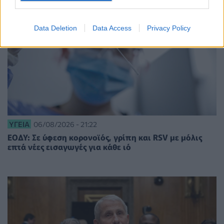
Data Deletion
Data Access
Privacy Policy
ΥΓΕΊΑ
06/08/2026 - 21:22
ΕΟΔΥ: Σε ύφεση κορονοϊός, γρίπη και RSV με μόλις
επτά νέες εισαγωγές για κάθε ιό