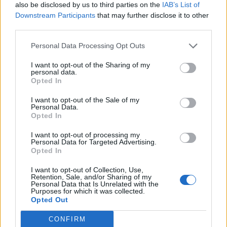
«Παράθυρο» για επίταξη ιδιωτών:
also be disclosed by us to third parties on the
IAB’s List of
Κίνητρα και αντικίνητρα για
Downstream Participants
that may further disclose it to other
γιατρούς
third parties.
02 Νοεμβρίου 2021
Personal Data Processing Opt Outs
I want to opt-out of the Sharing of my
Νέα εφαρμογή για την αποθήκευση
personal data.
Opted In
και χρήση των πιστοποιητικών
Covid -19 στο κινητό
I want to opt-out of the Sale of my
Personal Data.
03 Νοεμβρίου 2021
Opted In
I want to opt-out of processing my
Personal Data for Targeted Advertising.
Opted In
ΣΧΕΤΙΚΑ ΑΡΘΡΑ
I want to opt-out of Collection, Use,
Retention, Sale, and/or Sharing of my
Personal Data that Is Unrelated with the
Purposes for which it was collected.
Opted Out
CONFIRM