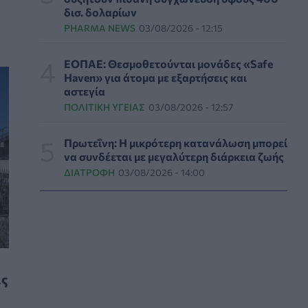
δισ. δολαρίων
laser για τα μάτια
PHARMA NEWS
03/08/2026 - 12:15
HEALTH TALK
04/08/2026 - 08:43
ΕΟΠΑΕ: Θεσμοθετούνται μονάδες «Safe
Ηπατίτιδα Β: Ένα πρόβλημα δημόσιας υγείας
Haven» για άτομα με εξαρτήσεις και
που μπορεί να εξαλειφθεί
αστεγία
ΥΓΕΊΑ
04/08/2026 - 07:58
ΠΟΛΙΤΙΚΉ ΥΓΕΊΑΣ
03/08/2026 - 12:57
Meteo: Περισσότερα από 480.000 στρέμματα
Πρωτεΐνη: Η μικρότερη κατανάλωση μπορεί
γης κάηκαν στη δυτική Αττική τα τελευταία 9
να συνδέεται με μεγαλύτερη διάρκεια ζωής
χρόνια
ΔΙΑΤΡΟΦΉ
03/08/2026 - 14:00
ΕΠΙΚΑΙΡΌΤΗΤΑ
04/08/2026 - 03:37
Θεσσαλονίκη: Αναβάθμιση εξοπλισμού στο
Νοσοκομείο «Άγιος Παύλος» με
χρηματοδότηση 68.000 ευρώ
ΠΟΛΙΤΙΚΉ ΥΓΕΊΑΣ
04/08/2026 - 00:11
ις
Νέο πρόγραμμα της ΕΕ για την έγκαιρη
ανίχνευση της εν τω βάθει φλεβικής