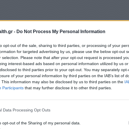
th.gr -
Do Not Process My Personal Information
to opt-out of the sale, sharing to third parties, or processing of your per
formation for targeted advertising by us, please use the below opt-out s
r selection. Please note that after your opt-out request is processed y
eing interest-based ads based on personal information utilized by us or
disclosed to third parties prior to your opt-out. You may separately opt-
losure of your personal information by third parties on the IAB’s list of
κόψιμο» της συνταγογράφησης αλλά αντιθέτως,
. This information may also be disclosed by us to third parties on the
IA
ης των παραπεμπτικών για τις εν λόγω εξετάσεις
Participants
that may further disclose it to other third parties.
διαλόγου να εξετάζει και να επεξεργάζεται όλες τ
l Data Processing Opt Outs
ματικότερη κάλυψη των αναγκών των
 διαθέσιμων πόρων του.
o opt-out of the Sharing of my personal data.