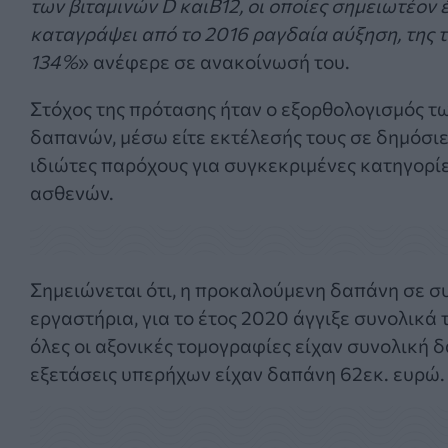
των βιταμινών D καιB12, οι οποίες σημειωτέον 
καταγράψει από το 2016 ραγδαία αύξηση, της τ
134%
» ανέφερε σε ανακοίνωσή του.
Στόχος της πρότασης ήταν ο εξορθολογισμός τ
δαπανών, μέσω είτε εκτέλεσής τους σε δημόσιε
ιδιώτες παρόχους για συγκεκριμένες κατηγορί
ασθενών.
Σημειώνεται ότι, η προκαλούμενη δαπάνη σε 
εργαστήρια, για το έτος 2020 άγγιξε συνολικά 
όλες οι αξονικές τομογραφίες είχαν συνολική δ
εξετάσεις υπερήχων είχαν δαπάνη 62εκ. ευρώ.