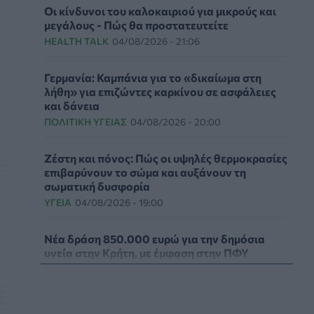
Οι κίνδυνοι του καλοκαιριού για μικρούς και
μεγάλους - Πώς θα προστατευτείτε
HEALTH TALK
04/08/2026 - 21:06
Γερμανία: Καμπάνια για το «δικαίωμα στη
λήθη» για επιζώντες καρκίνου σε ασφάλειες
και δάνεια
ΠΟΛΙΤΙΚΉ ΥΓΕΊΑΣ
04/08/2026 - 20:00
Ζέστη και πόνος: Πώς οι υψηλές θερμοκρασίες
επιβαρύνουν το σώμα και αυξάνουν τη
σωματική δυσφορία
ΥΓΕΊΑ
04/08/2026 - 19:00
Νέα δράση 850.000 ευρώ για την δημόσια
υγεία στην Κρήτη, με έμφαση στην ΠΦΥ
ΠΟΛΙΤΙΚΉ ΥΓΕΊΑΣ
04/08/2026 - 18:03
Πυρκαγιές: Οδηγίες για ασφαλή καθαρισμό