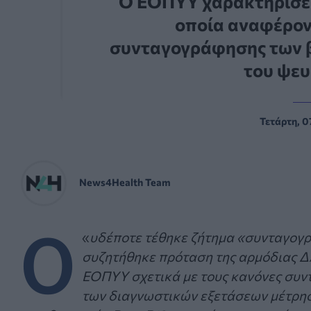
Ο ΕΟΠΥΥ χαρακτήρισε
οποία αναφέρον
συνταγογράφησης των βι
του ψε
Τετάρτη, 0
News4Health Team
Ο
«
υδέποτε τέθηκε ζήτημα «συνταγογ
συζητήθηκε πρόταση της αρμόδιας Δ
ΕΟΠΥΥ σχετικά με τους κανόνες συ
των διαγνωστικών εξετάσεων μέτρησ