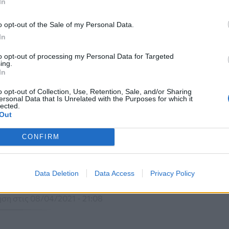
In
o opt-out of the Sale of my Personal Data.
In
to opt-out of processing my Personal Data for Targeted
ing.
In
o opt-out of Collection, Use, Retention, Sale, and/or Sharing
ersonal Data that Is Unrelated with the Purposes for which it
lected.
Out
CONFIRM
Data Deletion
Data Access
Privacy Policy
ση στις 08/04/2021 - 21:08