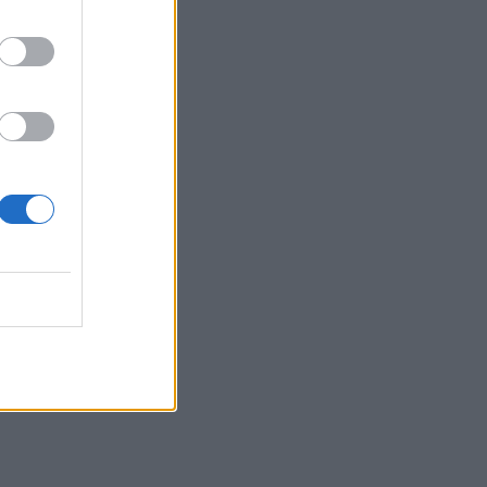
PHARMA NEWS
04/08/2026 - 14:00
Κυκλοσπορίαση: Με υποκείμενα νοσήματα οι
δύο πρώτοι νεκροί στις ΗΠΑ - 17.000
κρούσματα
ΕΠΙΚΑΙΡΌΤΗΤΑ
04/08/2026 - 13:35
Βίντεο με 10 σημαντικές οδηγίες του ΕΕΣ για
την προστασία μετά από πυρκαγιά
ΥΓΕΊΑ
04/08/2026 - 13:19
Εξώδικα της ΠΟΕΡΓΙ σε ΗΔΙΚΑ, ΕΟΠΥΥ: «Δεν
μπορεί η προστασία της δημόσιας δαπάνης να
βασίζεται στο clawback»
ΠΟΛΙΤΙΚΉ ΥΓΕΊΑΣ
04/08/2026 - 12:34
Πόνος στο πόδι: Πότε πρέπει να επισκεφθούμε
τον γιατρό;
HEALTH TALK
04/08/2026 - 11:58