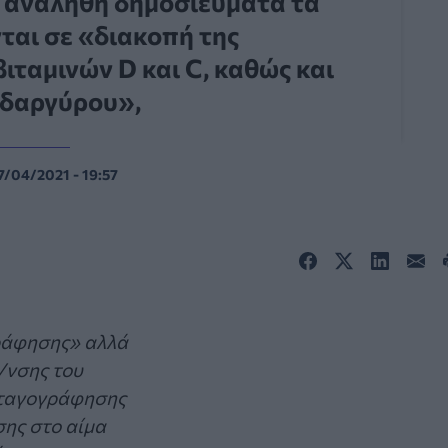
 αναληθή δημοσιεύματα τα
ται σε «διακοπή της
ταμινών D και C, καθώς και
υδαργύρου»,
7/04/2021 - 19:57
ράφησης» αλλά
/νσης του
νταγογράφησης
ης στο αίμα