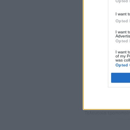
Opted 
I want t
Opted 
I want 
Advertis
Opted 
I want t
of my P
was col
Opted 
Τελευταία τροποποίη