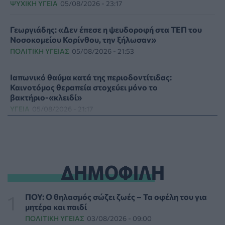
ΨΥΧΙΚΉ ΥΓΕΊΑ
05/08/2026 - 23:17
Γεωργιάδης: «Δεν έπεσε η ψευδοροφή στα ΤΕΠ του
Νοσοκομείου Κορίνθου, την ξήλωσαν»
ΠΟΛΙΤΙΚΉ ΥΓΕΊΑΣ
05/08/2026 - 21:53
Ιαπωνικό θαύμα κατά της περιοδοντίτιδας:
Καινοτόμος θεραπεία στοχεύει μόνο το
βακτήριο-«κλειδί»
ΥΓΕΊΑ
05/08/2026 - 21:17
Τύποι, συμπτώματα και αντιμετώπιση της
φωτοευαισθησίας - Χρήσιμες ερωταπαντήσεις
ΥΓΕΊΑ
05/08/2026 - 20:42
ΔΗΜΟΦΙΛΗ
WWF Ελλάς: Περισσότερα από 180.000 στρέμματα
δάσους κάηκαν σε λίγες μόνο μέρες
ΠΟΥ: Ο θηλασμός σώζει ζωές – Τα οφέλη του για
ΕΠΙΚΑΙΡΌΤΗΤΑ
05/08/2026 - 20:16
μητέρα και παιδί
ΠΟΛΙΤΙΚΉ ΥΓΕΊΑΣ
03/08/2026 - 09:00