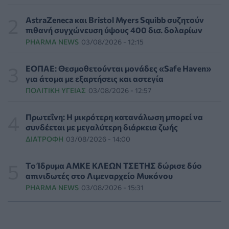
Γεωργιάδης: «Αλλάζει ο υγειονομικός χάρτης των
διακομιδών στη Στερεά Ελλάδα με τα νέα
AstraZeneca και Bristol Myers Squibb συζητούν
ασθενοφόρα»
πιθανή συγχώνευση ύψους 400 δισ. δολαρίων
ΠΟΛΙΤΙΚΉ ΥΓΕΊΑΣ
05/08/2026 - 19:49
PHARMA NEWS
03/08/2026 - 12:15
Οι πέντε λόγοι για τους οποίους η διατροφή πρέπει να
ΕΟΠΑΕ: Θεσμοθετούνται μονάδες «Safe Haven»
καθοδηγείται από κλινικό διαιτολόγο
για άτομα με εξαρτήσεις και αστεγία
HEALTH TALK
05/08/2026 - 18:59
ΠΟΛΙΤΙΚΉ ΥΓΕΊΑΣ
03/08/2026 - 12:57
Ψυχοκοινωνική υποστήριξη στους πυρόπληκτους της
Πρωτεΐνη: Η μικρότερη κατανάλωση μπορεί να
Δυτικής Αττικής από τον ΕΕΣ
συνδέεται με μεγαλύτερη διάρκεια ζωής
ΕΠΙΚΑΙΡΌΤΗΤΑ
05/08/2026 - 18:34
ΔΙΑΤΡΟΦΉ
03/08/2026 - 14:00
Νέα μελέτη: Η μοναξιά και οι επιπτώσεις της στην
Tο Ίδρυμα ΑΜΚΕ ΚΛΕΩΝ ΤΣΕΤΗΣ δώρισε δύο
γενική υγεία σε σύγκριση με την κοινωνική
απινιδωτές στο Λιμεναρχείο Μυκόνου
απομόνωση
PHARMA NEWS
03/08/2026 - 15:31
ΨΥΧΙΚΉ ΥΓΕΊΑ
05/08/2026 - 18:21
Χαλκιδική: Εντός ορίων τα αποτελέσματα από τις