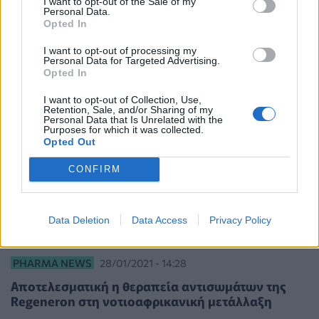
I want to opt-out of the Sale of my
Personal Data.
Opted In
I want to opt-out of processing my
Personal Data for Targeted Advertising.
Opted In
I want to opt-out of Collection, Use,
Retention, Sale, and/or Sharing of my
Personal Data that Is Unrelated with the
Purposes for which it was collected.
Opted Out
CONFIRM
Data Deletion
Data Access
Privacy Policy
PHARMA NEWS
28/01/2021 - 14:28
Αποτελεσματική η θεραπεία αντισωμάτων της
Regeneron στη νοτιοαφρικανική μετάλλαξη