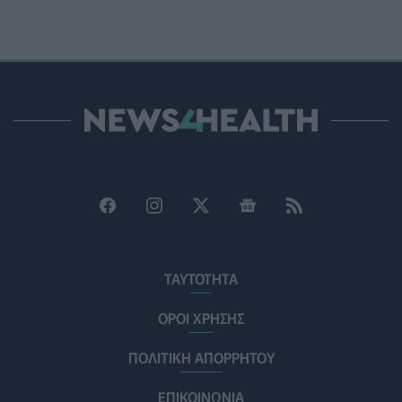
πρώτες μικροβιολογικές αναλύσεις στο πόσιμο νερό
ΕΠΙΚΑΙΡΌΤΗΤΑ
05/08/2026 - 17:39
Χαμηλά τα ποσοστά αποκλειστικού θηλασμού μέχρι
τον 6ο μήνα στην Ελλάδα
ΥΓΕΊΑ
05/08/2026 - 17:14
ΠΟΕΡΓΙ: Η πρόληψη δεν μπορεί να χρηματοδοτείται
από τους παρόχους μέσω clawback
ΠΟΛΙΤΙΚΉ ΥΓΕΊΑΣ
05/08/2026 - 16:46
Ο ΕΦΕΤ ανακάλεσε από τα ράφια καραμέλες-ζελέ
ΕΠΙΚΑΙΡΌΤΗΤΑ
05/08/2026 - 16:28
ΤΑΥΤΟΤΗΤΑ
Κατέρρευσε κομμάτι της ψευδοροφής στα
ΟΡΟΙ ΧΡΗΣΗΣ
ανακαινισμένα ΤΕΠ του Νοσοκομείου της Κορίνθου
ΠΟΛΙΤΙΚΉ ΥΓΕΊΑΣ
05/08/2026 - 16:16
ΠΟΛΙΤΙΚΗ ΑΠΟΡΡΗΤΟΥ
Γιατί κοκκινίζουμε όταν ντρεπόμαστε; Οι ειδικοί
ΕΠΙΚΟΙΝΩΝΙΑ