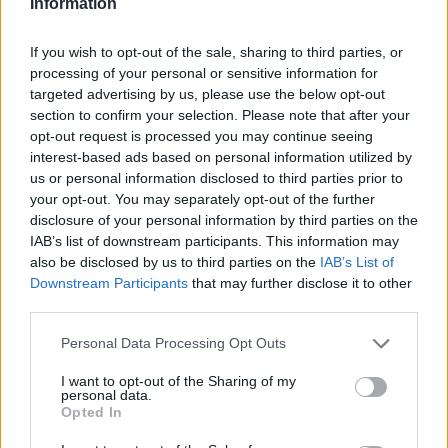
Κορονοϊός: Σύσταση EMA για χρήση του κοκτέιλ
Information
αντισωμάτων της Regeneron
If you wish to opt-out of the sale, sharing to third parties, or
processing of your personal or sensitive information for
targeted advertising by us, please use the below opt-out
section to confirm your selection. Please note that after your
opt-out request is processed you may continue seeing
interest-based ads based on personal information utilized by
us or personal information disclosed to third parties prior to
your opt-out. You may separately opt-out of the further
disclosure of your personal information by third parties on the
IAB’s list of downstream participants. This information may
also be disclosed by us to third parties on the
IAB’s List of
Downstream Participants
that may further disclose it to other
third parties.
Personal Data Processing Opt Outs
I want to opt-out of the Sharing of my
PHARMA NEWS
02/02/2021 - 13:59
personal data.
Opted In
Στο «μικροσκόπιο» του EMA το κοκτέιλ
αντισωμάτων της Regeneron