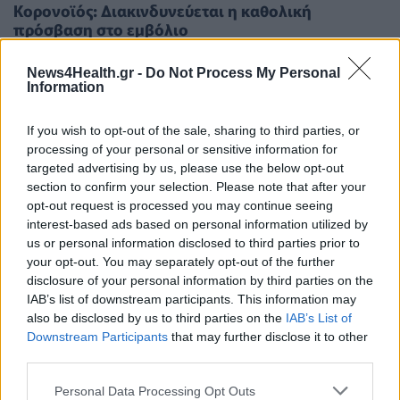
Κορονοϊός: Διακινδυνεύεται η καθολική
πρόσβαση στο εμβόλιο
News4Health.gr -
Do Not Process My Personal
Information
If you wish to opt-out of the sale, sharing to third parties, or
processing of your personal or sensitive information for
targeted advertising by us, please use the below opt-out
section to confirm your selection. Please note that after your
opt-out request is processed you may continue seeing
interest-based ads based on personal information utilized by
us or personal information disclosed to third parties prior to
your opt-out. You may separately opt-out of the further
disclosure of your personal information by third parties on the
IAB’s list of downstream participants. This information may
also be disclosed by us to third parties on the
IAB’s List of
Downstream Participants
that may further disclose it to other
third parties.
ΠΟΛΙΤΙΚΉ ΥΓΕΊΑΣ
25/08/2020 - 20:31
Διευρύνεται η συμμαχία για την ίση πρόσβαση
Personal Data Processing Opt Outs