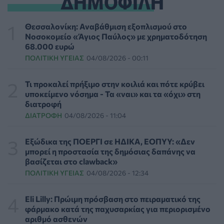
ΔΗΜΟΦΙΛΗ
Γιαννάκος: Πρωτοφανής πίεση στο Νοσοκομείο
Ζακύνθου - Καταγγέλθηκαν οκτώ βιασμοί γυναικών
Θεσσαλονίκη: Αναβάθμιση εξοπλισμού στο
ΠΟΛΙΤΙΚΉ ΥΓΕΊΑΣ
06/08/2026 - 16:34
Νοσοκομείο «Άγιος Παύλος» με χρηματοδότηση
68.000 ευρώ
ΠΟΛΙΤΙΚΉ ΥΓΕΊΑΣ
04/08/2026 - 00:11
Έκτακτα μέτρα και στην Καστοριά κατά της διασποράς
της ευλογιάς των προβάτων
ΕΠΙΚΑΙΡΌΤΗΤΑ
06/08/2026 - 16:16
Τι προκαλεί πρήξιμο στην κοιλιά και πότε κρύβει
υποκείμενο νόσημα - Τα «ναι» και τα «όχι» στη
διατροφή
Τα τρία SOS στη μέση ηλικία που εξασφαλίζουν 13
ΔΙΑΤΡΟΦΉ
04/08/2026 - 11:04
επιπλέον χρόνια χωρίς άνοια
ΥΓΕΊΑ
06/08/2026 - 16:00
Εξώδικα της ΠΟΕΡΓΙ σε ΗΔΙΚΑ, ΕΟΠΥΥ: «Δεν
μπορεί η προστασία της δημόσιας δαπάνης να
Εθελοντές του ΕΕΣ διέσωσαν δεκάδες οικόσιτα και
βασίζεται στο clawback»
άγρια ζώα από τις φωτιές στη Δυτική Αττική
ΠΟΛΙΤΙΚΉ ΥΓΕΊΑΣ
04/08/2026 - 12:34
PET
06/08/2026 - 15:42
Eli Lilly: Πρώιμη πρόσβαση στο πειραματικό της
Βίντεο από την καμπάνια Raise Her Voice για την
φάρμακο κατά της παχυσαρκίας για περιορισμένο
έγκαιρη αναγνώριση της έμφυλης βίας με έμφαση στις
αριθμό ασθενών
γυναίκες με αναπηρία