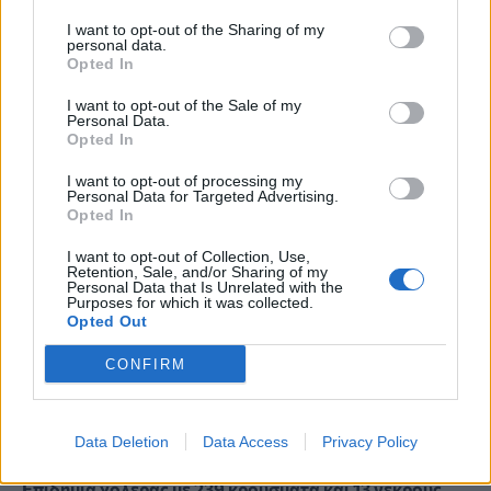
στο εμβόλιο κατά του COVID-19
I want to opt-out of the Sharing of my
personal data.
Opted In
I want to opt-out of the Sale of my
Personal Data.
Opted In
I want to opt-out of processing my
Σελίδα 2 από 2
Personal Data for Targeted Advertising.
Opted In
I want to opt-out of Collection, Use,
Retention, Sale, and/or Sharing of my
ΤΕΛΕΥΤΑΙΑ ΝΕΑ
Personal Data that Is Unrelated with the
Purposes for which it was collected.
Opted Out
Πανευρωπαϊκή έρευνα: Το 64% των Ελλήνων
CONFIRM
εργαζόμενων θα άλλαζε δουλειά για χάρη του
κατοικιδίου του
PET
06/08/2026 - 20:49
Data Deletion
Data Access
Privacy Policy
Επιδημία χολέρας με 239 κρούσματα και 13 νεκρούς