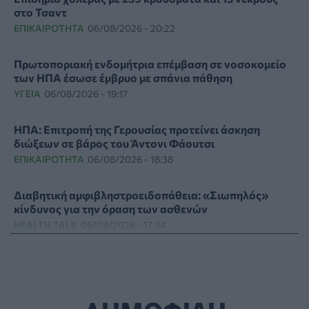
στο Τσαντ
ΕΠΙΚΑΙΡΌΤΗΤΑ
06/08/2026 - 20:22
Πρωτοποριακή ενδομήτρια επέμβαση σε νοσοκομείο
των ΗΠΑ έσωσε έμβρυο με σπάνια πάθηση
ΥΓΕΊΑ
06/08/2026 - 19:17
ΗΠΑ: Επιτροπή της Γερουσίας προτείνει άσκηση
διώξεων σε βάρος του Άντονι Φάουτσι
ΕΠΙΚΑΙΡΌΤΗΤΑ
06/08/2026 - 18:38
Διαβητική αμφιβληστροειδοπάθεια: «Σιωπηλός»
κίνδυνος για την όραση των ασθενών
HEALTH TALK
06/08/2026 - 17:34
Γιατί οι γιατροί διστάζουν να γράψουν ορμονική
θεραπεία για την εμμηνόπαυση
ΥΓΕΊΑ
06/08/2026 - 17:01