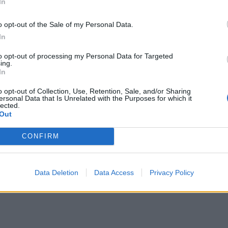
In
HEALTH TALK
28/06/2024 - 11:48
o opt-out of the Sale of my Personal Data.
Πώς συνδέονται το νερό και το αλάτι μ
In
τη στυτική δυσλειτουργία
to opt-out of processing my Personal Data for Targeted
ing.
In
o opt-out of Collection, Use, Retention, Sale, and/or Sharing
ersonal Data that Is Unrelated with the Purposes for which it
lected.
Out
CONFIRM
Data Deletion
Data Access
Privacy Policy