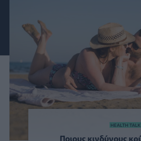
HEALTH TALK
Ποιους κινδύνους κρύ