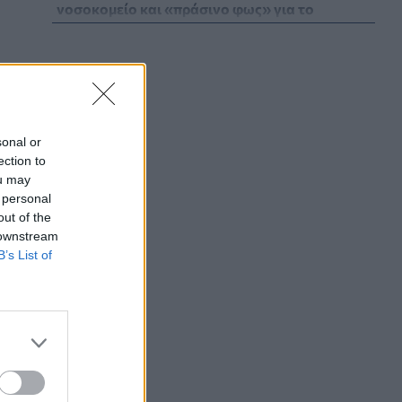
νοσοκομείο και «πράσινο φως» για το
ακτινοθεραπευτικό κέντρο
ΠΟΛΙΤΙΚΉ ΥΓΕΊΑΣ
07/08/2026 - 19:12
Σε κόκκινο συναγερμό για φωτιές Κρήτη,
Βόρειο Αιγαίο και Αττική το Σάββατο 8
Αυγούστου
sonal or
ΕΠΙΚΑΙΡΌΤΗΤΑ
07/08/2026 - 18:37
ection to
ou may
Τι μπορεί να μας διδάξει η νέα ταινία του
 personal
Spider-Man για την απώλεια και το πένθος
out of the
ΨΥΧΙΚΉ ΥΓΕΊΑ
07/08/2026 - 18:11
 downstream
B’s List of
Επιπλέον πόροι 12,5 εκατ. ευρώ στις
Περιφέρειες για την ενίσχυση της
βιοασφάλειας από το ΥΠΑΑΤ
ΕΠΙΚΑΙΡΌΤΗΤΑ
07/08/2026 - 17:42
Συναγερμός στις ΗΠΑ για φονικό μύκητα που