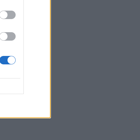
αντέχει και στα φάρμακα
ΥΓΕΊΑ
07/08/2026 - 17:17
ε
Πέθανε στα 26 της η influencer Σίντνεϊ Τάουλ
που μοιράστηκε επί τρία χρόνια τη μάχη της με
σπάνιο καρκίνο
ΕΠΙΚΑΙΡΌΤΗΤΑ
07/08/2026 - 16:41
Απώλεια βάρους: Οι τρεις παράγοντες που
κρίνουν το αποτέλεσμα σύμφωνα με ειδικό
στην παχυσαρκία
ΔΙΑΤΡΟΦΉ
07/08/2026 - 16:16
Ο ΙΣΑ συνιστά τη λήψη σχολαστικών μέτρων
ατομικής προστασίας από τον ιό του Δυτικού
Νείλου
ΥΓΕΊΑ
07/08/2026 - 15:42
Ο Δήμος Μετεώρων επενδύει στην
πρωτοβάθμια φροντίδα υγείας και την