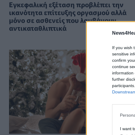
Εγκεφαλική εξέταση προβλέπει την
ικανότητα επίτευξης οργασμού αλλά
μόνο σε ασθενείς που λαμβάνουν
αντικαταθλιπτικά
News4Heal
If you wish 
sensitive in
confirm you
continue se
information 
further disc
participants
Downstream 
Persona
I want t