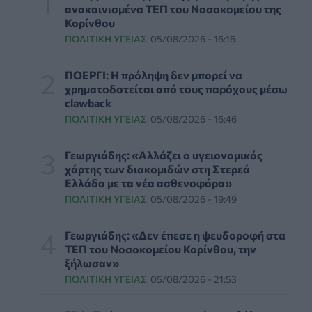
εργαζομένους
ανακαινισμένα ΤΕΠ του Νοσοκομείου της
ΥΠΗΡΕΣΊΕΣ ΥΓΕΊΑΣ
07/08/2026 - 13:00
Κορίνθου
ΠΟΛΙΤΙΚΉ ΥΓΕΊΑΣ
05/08/2026 - 16:16
Βασιλακόπουλος για ιό Δυτικού Νείλου: Στο
«κόκκινο» η Αττική – Τι πρέπει να προσέχουν
ΠΟΕΡΓΙ: Η πρόληψη δεν μπορεί να
οι παραθεριστές
χρηματοδοτείται από τους παρόχους μέσω
ΥΓΕΊΑ
07/08/2026 - 11:57
clawback
ΠΟΛΙΤΙΚΉ ΥΓΕΊΑΣ
05/08/2026 - 16:46
Γλοιοβλάστωμα: Νέο «παράθυρο» για πιο
αποτελεσματική χημειοθεραπεία μετά το
Γεωργιάδης: «Αλλάζει ο υγειονομικός
χειρουργείο
χάρτης των διακομιδών στη Στερεά
ΥΓΕΊΑ
07/08/2026 - 11:00
Ελλάδα με τα νέα ασθενοφόρα»
ΠΟΛΙΤΙΚΉ ΥΓΕΊΑΣ
05/08/2026 - 19:49
ΛΔ Κονγκό: Πάνω από 4.000 τα
επιβεβαιωμένα κρούσματα Έμπολα
Γεωργιάδης: «Δεν έπεσε η ψευδοροφή στα
ΥΓΕΊΑ
07/08/2026 - 10:30
ΤΕΠ του Νοσοκομείου Κορίνθου, την
ξήλωσαν»
ΠΟΛΙΤΙΚΉ ΥΓΕΊΑΣ
05/08/2026 - 21:53
Τεχνητή νοημοσύνη σχεδίασε για πρώτη φορά
λειτουργικούς ιούς - Oι προοπτικές και οι
κίνδυνοι