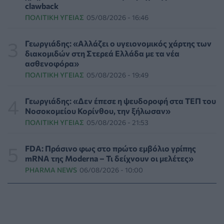
clawback
Συναγερμός στις ΗΠΑ για φονικό μύκητα που αντέχει
ΠΟΛΙΤΙΚΉ ΥΓΕΊΑΣ
05/08/2026 - 16:46
και στα φάρμακα
ΥΓΕΊΑ
07/08/2026 - 17:17
Γεωργιάδης: «Αλλάζει ο υγειονομικός χάρτης των
διακομιδών στη Στερεά Ελλάδα με τα νέα
Πέθανε στα 26 της η influencer Σίντνεϊ Τάουλ που
ασθενοφόρα»
μοιράστηκε επί τρία χρόνια τη μάχη της με σπάνιο
ΠΟΛΙΤΙΚΉ ΥΓΕΊΑΣ
05/08/2026 - 19:49
καρκίνο
ΕΠΙΚΑΙΡΌΤΗΤΑ
07/08/2026 - 16:41
Γεωργιάδης: «Δεν έπεσε η ψευδοροφή στα ΤΕΠ του
Νοσοκομείου Κορίνθου, την ξήλωσαν»
Απώλεια βάρους: Οι τρεις παράγοντες που κρίνουν το
ΠΟΛΙΤΙΚΉ ΥΓΕΊΑΣ
05/08/2026 - 21:53
αποτέλεσμα σύμφωνα με ειδικό στην παχυσαρκία
ΔΙΑΤΡΟΦΉ
07/08/2026 - 16:16
FDA: Πράσινο φως στο πρώτο εμβόλιο γρίπης
mRNA της Moderna – Τι δείχνουν οι μελέτες»
Ο ΙΣΑ συνιστά τη λήψη σχολαστικών μέτρων ατομικής
PHARMA NEWS
06/08/2026 - 10:00
προστασίας από τον ιό του Δυτικού Νείλου
ΥΓΕΊΑ
07/08/2026 - 15:42
Ο Δήμος Μετεώρων επενδύει στην πρωτοβάθμια
φροντίδα υγείας και την πρόληψη