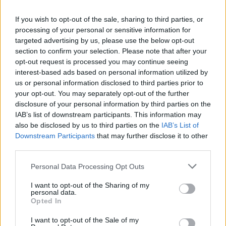
If you wish to opt-out of the sale, sharing to third parties, or
processing of your personal or sensitive information for
targeted advertising by us, please use the below opt-out
section to confirm your selection. Please note that after your
opt-out request is processed you may continue seeing
interest-based ads based on personal information utilized by
us or personal information disclosed to third parties prior to
your opt-out. You may separately opt-out of the further
disclosure of your personal information by third parties on the
IAB’s list of downstream participants. This information may
also be disclosed by us to third parties on the
IAB’s List of
Downstream Participants
that may further disclose it to other
third parties.
ΥΓΕΊΑ
10/09/2022 - 10:00
Personal Data Processing Opt Outs
Τεχνητή Νοημοσύνη και Ρομποτική Χειρουργική:
I want to opt-out of the Sharing of my
Δύο «υπερόπλα» στην αντιμετώπιση παθήσεων
personal data.
σπονδυλικής στήλης
Opted In
I want to opt-out of the Sale of my