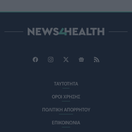
ΠΟΛΙΤΙΚΉ ΥΓΕΊΑΣ
07/08/2026 - 15:24
Και οι μαϊμούδες έχουν κατοικίδια! Οι επιστήμονες
ρίχνουν φως στις "φιλίες" μεταξύ διαφορετικών ειδών
PET
07/08/2026 - 15:02
Η ΕΙΝΑΠ καταγγέλλει την αιφνιδιαστική ένταξη του
Σισμανογλείου στις πρωινές εφημερίες της Αττικής
ΠΟΛΙΤΙΚΉ ΥΓΕΊΑΣ
07/08/2026 - 14:39
Ηλεκτρικά πατίνια: 3,5 φορές μεγαλύτερος ο κίνδυνος
σοβαρής εγκεφαλικής κάκωσης
ΤΑΥΤΟΤΗΤΑ
ΥΓΕΊΑ
07/08/2026 - 14:00
ΟΡΟΙ ΧΡΗΣΗΣ
ΗΠΑ: Μεγάλη τράπεζα επενδύει 250 εκατ. δολάρια
ΠΟΛΙΤΙΚΗ ΑΠΟΡΡΗΤΟΥ
τον χρόνο για φάρμακα GLP-1 στους εργαζομένους
ΥΠΗΡΕΣΊΕΣ ΥΓΕΊΑΣ
07/08/2026 - 13:00
ΕΠΙΚΟΙΝΩΝΙΑ
Βασιλακόπουλος για ιό Δυτικού Νείλου: Στο