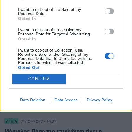
Συμβούλιο Εμπειρογνωμόνων για τη Δημόσια
I want to opt-out of the Sale of my
Υγεία στην Ελλάδα
Personal Data.
Opted In
I want to opt-out of processing my
Personal Data for Targeted Advertising.
Opted In
I want to opt-out of Collection, Use,
Retention, Sale, and/or Sharing of my
Personal Data that Is Unrelated with the
Purposes for which it was collected.
Opted Out
CONFIRM
Data Deletion
Data Access
Privacy Policy
ΥΓΕΊΑ
21/02/2022 - 16:22
Μόσιαλος: Πόσο πιο επικίνδυνη είναι η