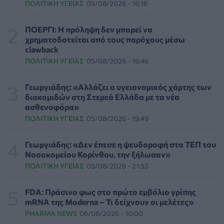
ΠΟΛΙΤΙΚΉ ΥΓΕΊΑΣ
05/08/2026 - 16:16
Επιπλέον πόροι 12,5 εκατ. ευρώ στις Περιφέρειες για
την ενίσχυση της βιοασφάλειας από το ΥΠΑΑΤ
ΕΠΙΚΑΙΡΌΤΗΤΑ
07/08/2026 - 17:42
ΠΟΕΡΓΙ: Η πρόληψη δεν μπορεί να
χρηματοδοτείται από τους παρόχους μέσω
clawback
Συναγερμός στις ΗΠΑ για φονικό μύκητα που αντέχει
ΠΟΛΙΤΙΚΉ ΥΓΕΊΑΣ
05/08/2026 - 16:46
και στα φάρμακα
ΥΓΕΊΑ
07/08/2026 - 17:17
Γεωργιάδης: «Αλλάζει ο υγειονομικός χάρτης των
διακομιδών στη Στερεά Ελλάδα με τα νέα
Πέθανε στα 26 της η influencer Σίντνεϊ Τάουλ που
ασθενοφόρα»
μοιράστηκε επί τρία χρόνια τη μάχη της με σπάνιο
ΠΟΛΙΤΙΚΉ ΥΓΕΊΑΣ
05/08/2026 - 19:49
καρκίνο
ΕΠΙΚΑΙΡΌΤΗΤΑ
07/08/2026 - 16:41
Γεωργιάδης: «Δεν έπεσε η ψευδοροφή στα ΤΕΠ του
Νοσοκομείου Κορίνθου, την ξήλωσαν»
Απώλεια βάρους: Οι τρεις παράγοντες που κρίνουν το
ΠΟΛΙΤΙΚΉ ΥΓΕΊΑΣ
05/08/2026 - 21:53
αποτέλεσμα σύμφωνα με ειδικό στην παχυσαρκία
ΔΙΑΤΡΟΦΉ
07/08/2026 - 16:16
FDA: Πράσινο φως στο πρώτο εμβόλιο γρίπης
mRNA της Moderna – Τι δείχνουν οι μελέτες»
Ο ΙΣΑ συνιστά τη λήψη σχολαστικών μέτρων ατομικής
PHARMA NEWS
06/08/2026 - 10:00
προστασίας από τον ιό του Δυτικού Νείλου