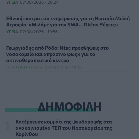
ΥΓΕΊΑ
07/08/2026 - 20:24
Εθνική εκστρατεία ενημέρωσης για τη Νωτιαία Μυϊκή
Ατροφία: «Μιλάμε για την SMA… Πλέον Ξέρεις»
ΥΓΕΊΑ
07/08/2026 - 19:56
Γεωργιάδης από Ρόδο: Νέες προσλήψεις στο
νοσοκομείο και «πράσινο φως» για το
ακτινοθεραπευτικό κέντρο
ΠΟΛΙΤΙΚΉ ΥΓΕΊΑΣ
07/08/2026 - 19:12
Σε κόκκινο συναγερμό για φωτιές Κρήτη, Βόρειο
Αιγαίο και Αττική το Σάββατο 8 Αυγούστου
ΕΠΙΚΑΙΡΌΤΗΤΑ
07/08/2026 - 18:37
ΔΗΜΟΦΙΛΗ
Τι μπορεί να μας διδάξει η νέα ταινία του Spider-Man
για την απώλεια και το πένθος
Κατέρρευσε κομμάτι της ψευδοροφής στα
ΨΥΧΙΚΉ ΥΓΕΊΑ
07/08/2026 - 18:11
ανακαινισμένα ΤΕΠ του Νοσοκομείου της
Κορίνθου