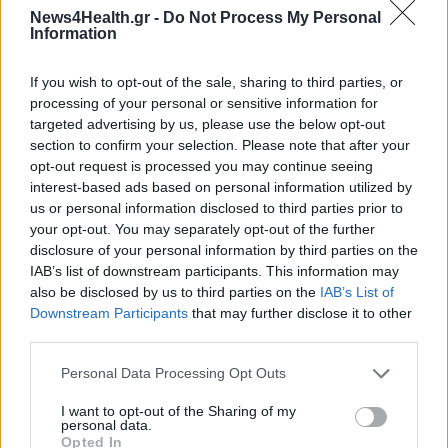
Οξεία ηπατίτιδα: Αναμένεται μεγάλη αύξηση
News4Health.gr -
Do Not Process My Personal
κρουσμάτων σε πολλές χώρες, ποια η εκτίμηση
Information
για την Ελλάδα
If you wish to opt-out of the sale, sharing to third parties, or
processing of your personal or sensitive information for
targeted advertising by us, please use the below opt-out
section to confirm your selection. Please note that after your
opt-out request is processed you may continue seeing
interest-based ads based on personal information utilized by
us or personal information disclosed to third parties prior to
your opt-out. You may separately opt-out of the further
disclosure of your personal information by third parties on the
IAB’s list of downstream participants. This information may
also be disclosed by us to third parties on the
IAB’s List of
Downstream Participants
that may further disclose it to other
third parties.
Personal Data Processing Opt Outs
I want to opt-out of the Sharing of my
ΠΟΛΙΤΙΚΉ ΥΓΕΊΑΣ
17/03/2022 - 12:54
personal data.
ΕΟΔΥ: Καταξιωμένοι Έλληνες επιστήμονες στο
Opted In