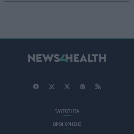
ΥΓΕΊΑ
07/08/2026 - 15:42
Ο Δήμος Μετεώρων επενδύει στην πρωτοβάθμια
φροντίδα υγείας και την πρόληψη
ΠΟΛΙΤΙΚΉ ΥΓΕΊΑΣ
07/08/2026 - 15:24
Και οι μαϊμούδες έχουν κατοικίδια! Οι επιστήμονες
ρίχνουν φως στις "φιλίες" μεταξύ διαφορετικών ειδών
PET
07/08/2026 - 15:02
Η ΕΙΝΑΠ καταγγέλλει την αιφνιδιαστική ένταξη του
Σισμανογλείου στις πρωινές εφημερίες της Αττικής
ΠΟΛΙΤΙΚΉ ΥΓΕΊΑΣ
07/08/2026 - 14:39
Ηλεκτρικά πατίνια: 3,5 φορές μεγαλύτερος ο κίνδυνος
σοβαρής εγκεφαλικής κάκωσης
ΤΑΥΤΟΤΗΤΑ
ΥΓΕΊΑ
07/08/2026 - 14:00
ΟΡΟΙ ΧΡΗΣΗΣ
ΗΠΑ: Μεγάλη τράπεζα επενδύει 250 εκατ. δολάρια