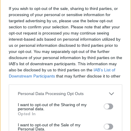
If you wish to opt-out of the sale, sharing to third parties, or
processing of your personal or sensitive information for
targeted advertising by us, please use the below opt-out
section to confirm your selection. Please note that after your
opt-out request is processed you may continue seeing
interest-based ads based on personal information utilized by
us or personal information disclosed to third parties prior to
your opt-out. You may separately opt-out of the further
disclosure of your personal information by third parties on the
IAB’s list of downstream participants. This information may
also be disclosed by us to third parties on the
IAB’s List of
Downstream Participants
that may further disclose it to other
third parties.
PET
04/07/2022 - 18:23
Personal Data Processing Opt Outs
Τα αρσενικά σκυλιά έχουν τετραπλάσια
πιθανότητα να εμφανίσουν μεταδοτικό καρκίνο
I want to opt-out of the Sharing of my
personal data.
σε σχέση με τα θηλυκά
Opted In
I want to opt-out of the Sale of my
Personal Data.