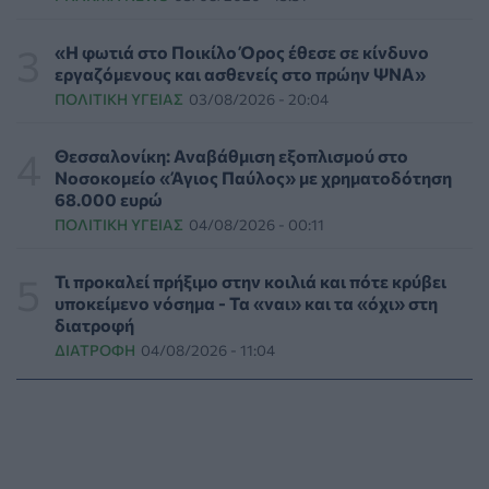
προγράμματος Ιατρικής
ΕΠΙΚΑΙΡΌΤΗΤΑ
06/08/2026 - 00:04
«Η φωτιά στο Ποικίλο Όρος έθεσε σε κίνδυνο
εργαζόμενους και ασθενείς στο πρώην ΨΝΑ»
ΠΟΛΙΤΙΚΉ ΥΓΕΊΑΣ
03/08/2026 - 20:04
Binge-Watching και φαγητό: Τα επιστημονικά
δεδομένα αποκαλύπτουν πολλά για την ψυχική υγεία
ΨΥΧΙΚΉ ΥΓΕΊΑ
05/08/2026 - 23:17
Θεσσαλονίκη: Αναβάθμιση εξοπλισμού στο
Νοσοκομείο «Άγιος Παύλος» με χρηματοδότηση
68.000 ευρώ
Γεωργιάδης: «Δεν έπεσε η ψευδοροφή στα ΤΕΠ του
ΠΟΛΙΤΙΚΉ ΥΓΕΊΑΣ
04/08/2026 - 00:11
Νοσοκομείου Κορίνθου, την ξήλωσαν»
ΠΟΛΙΤΙΚΉ ΥΓΕΊΑΣ
05/08/2026 - 21:53
Τι προκαλεί πρήξιμο στην κοιλιά και πότε κρύβει
υποκείμενο νόσημα - Τα «ναι» και τα «όχι» στη
Ιαπωνικό θαύμα κατά της περιοδοντίτιδας:
διατροφή
Καινοτόμος θεραπεία στοχεύει μόνο το
ΔΙΑΤΡΟΦΉ
04/08/2026 - 11:04
βακτήριο-«κλειδί»
ΥΓΕΊΑ
05/08/2026 - 21:17
Τύποι, συμπτώματα και αντιμετώπιση της
φωτοευαισθησίας - Χρήσιμες ερωταπαντήσεις
ΥΓΕΊΑ
05/08/2026 - 20:42