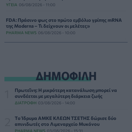
ΥΓΕΊΑ
06/08/2026 - 11:00
FDA: Πράσινο φως στο πρώτο εμβόλιο γρίπης mRNA
της Moderna – Τι δείχνουν οι μελέτες»
PHARMA NEWS
06/08/2026 - 10:00
Ιός Δυτικού Νείλου: 23 νέα κρούσματα μέσα σε μία
εβδομάδα, έξι θάνατοι
ΕΠΙΚΑΙΡΌΤΗΤΑ
06/08/2026 - 09:00
ΔΗΜΟΦΙΛΗ
Μεγαλώνει πραγματικά η μυωπία μετά την
ενηλικίωση; - Τι δείχνουν νέες μελέτες
HEALTH TALK
06/08/2026 - 08:19
Πρωτεΐνη: Η μικρότερη κατανάλωση μπορεί να
συνδέεται με μεγαλύτερη διάρκεια ζωής
ΔΙΑΤΡΟΦΉ
03/08/2026 - 14:00
Στον σταθμό φιλοξενίας πυρόπληκτων ζώων στα
Μέγαρα ο Νίκος Ανδρουλάκης
ΕΠΙΚΑΙΡΌΤΗΤΑ
06/08/2026 - 03:46
Tο Ίδρυμα ΑΜΚΕ ΚΛΕΩΝ ΤΣΕΤΗΣ δώρισε δύο
απινιδωτές στο Λιμεναρχείο Μυκόνου
PHARMA NEWS
03/08/2026 - 15:31
Το Πανεπιστήμιο Keele υπέβαλε φάκελο προπτυχιακού