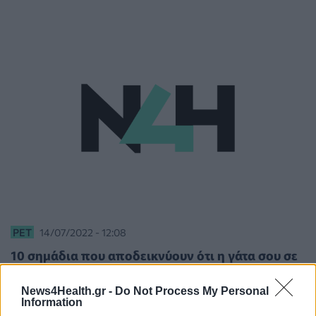
PET
14/07/2022 - 12:08
10 σημάδια που αποδεικνύουν ότι η γάτα σου σε
αγαπάει...χούμαν
News4Health.gr -
Do Not Process My Personal
Information