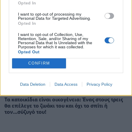
Opted In
I want to opt-out of processing my
Personal Data for Targeted Advertising.
Opted In
I want to opt-out of Collection, Use,
Retention, Sale, and/or Sharing of my
Personal Data that Is Unrelated with the
Purposes for which it was collected.
Opted Out
CONFIRM
Data Deletion
Data Access
Privacy Policy
PET
17/05/2022 - 13:49
Τα κατοικίδια είναι οικογένεια: Ένας στους τρεις
θα επέλεγε το ζωάκι του και όχι το σπίτι ή
τον...σύζυγό του!