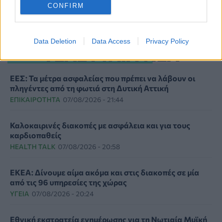
κίνδυνοι και τα οφέλη
CONFIRM
Data Deletion
Data Access
Privacy Policy
ΤΕΛΕΥΤΑΙΑ ΝΕΑ
ΕΕΣ: Τα μέτρα ασφαλείας που πρέπει να λάβουν οι
πληγέντες από τη φωτιά στη Δυτική Αττική
ΕΠΙΚΑΙΡΌΤΗΤΑ
07/08/2026 - 21:44
Καλοκαιρινές διακοπές με ασφάλεια και για τους
καρδιοπαθείς
HEALTH TALK
07/08/2026 - 20:58
ΕΚΕΑ: Δίνουμε αίμα ακόμα και στις διακοπές σε μία
από τις 96 υπηρεσίες της χώρας
ΥΓΕΊΑ
07/08/2026 - 20:24
Εθνική εκστρατεία ενημέρωσης για τη Νωτιαία Μυϊκή