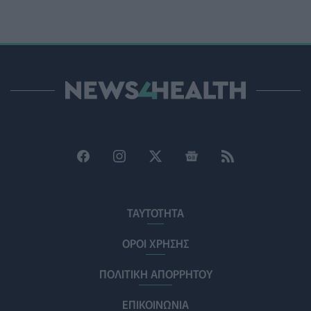
φροντίδα υγείας και την πρόληψη
ΠΟΛΙΤΙΚΉ ΥΓΕΊΑΣ
07/08/2026 - 15:24
Και οι μαϊμούδες έχουν κατοικίδια! Οι επιστήμονες
ρίχνουν φως στις "φιλίες" μεταξύ διαφορετικών ειδών
PET
07/08/2026 - 15:02
Η ΕΙΝΑΠ καταγγέλλει την αιφνιδιαστική ένταξη του
Σισμανογλείου στις πρωινές εφημερίες της Αττικής
ΠΟΛΙΤΙΚΉ ΥΓΕΊΑΣ
07/08/2026 - 14:39
Ηλεκτρικά πατίνια: 3,5 φορές μεγαλύτερος ο κίνδυνος
σοβαρής εγκεφαλικής κάκωσης
ΤΑΥΤΟΤΗΤΑ
ΥΓΕΊΑ
07/08/2026 - 14:00
ΟΡΟΙ ΧΡΗΣΗΣ
ΗΠΑ: Μεγάλη τράπεζα επενδύει 250 εκατ. δολάρια
ΠΟΛΙΤΙΚΗ ΑΠΟΡΡΗΤΟΥ
τον χρόνο για φάρμακα GLP-1 στους εργαζομένους
ΥΠΗΡΕΣΊΕΣ ΥΓΕΊΑΣ
07/08/2026 - 13:00
ΕΠΙΚΟΙΝΩΝΙΑ