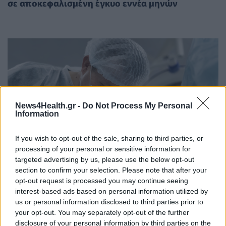
σε αποκεφαλισμένη έγκυο εννέα μηνών
News4Health.gr -
Do Not Process My Personal
Information
If you wish to opt-out of the sale, sharing to third parties, or
processing of your personal or sensitive information for
targeted advertising by us, please use the below opt-out
section to confirm your selection. Please note that after your
opt-out request is processed you may continue seeing
ΥΓΕΊΑ
07/07/2025 - 14:00
interest-based ads based on personal information utilized by
us or personal information disclosed to third parties prior to
Οι προγραμματισμένες καισαρικές αυξάνουν τον
your opt-out. You may separately opt-out of the further
κίνδυνο συγκεκριμένων καρκίνων της παιδικής
disclosure of your personal information by third parties on the