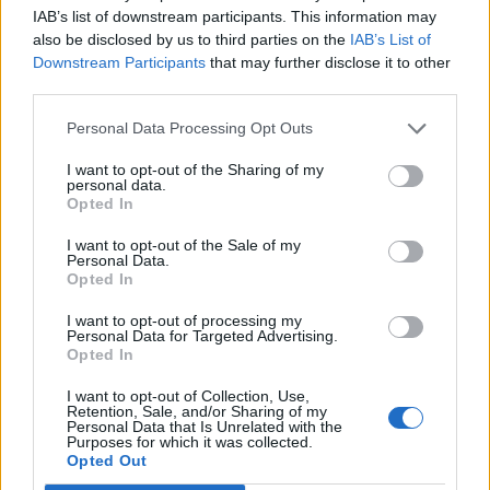
ηλικίας
IAB’s list of downstream participants. This information may
also be disclosed by us to third parties on the
IAB’s List of
Downstream Participants
that may further disclose it to other
third parties.
Personal Data Processing Opt Outs
I want to opt-out of the Sharing of my
personal data.
Opted In
I want to opt-out of the Sale of my
Personal Data.
Opted In
I want to opt-out of processing my
Personal Data for Targeted Advertising.
Opted In
I want to opt-out of Collection, Use,
ΥΓΕΊΑ
03/05/2023 - 17:29
Retention, Sale, and/or Sharing of my
Personal Data that Is Unrelated with the
Καισαρική τομή: 4 πράγματα που πρέπει να
Purposes for which it was collected.
Opted Out
γνωρίζετε πριν επιλέξετε αυτή τη μέθοδο - Οι