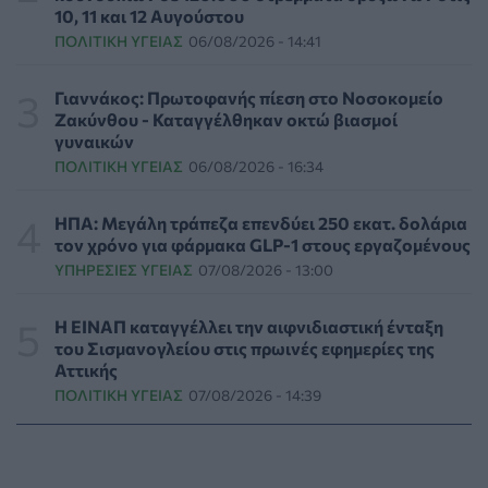
10, 11 και 12 Αυγούστου
ΠΟΛΙΤΙΚΉ ΥΓΕΊΑΣ
06/08/2026 - 14:41
Συναγερμός στις ΗΠΑ για φονικό μύκητα που αντέχει
και στα φάρμακα
ΥΓΕΊΑ
07/08/2026 - 17:17
Γιαννάκος: Πρωτοφανής πίεση στο Νοσοκομείο
Ζακύνθου - Καταγγέλθηκαν οκτώ βιασμοί
γυναικών
Πέθανε στα 26 της η influencer Σίντνεϊ Τάουλ που
ΠΟΛΙΤΙΚΉ ΥΓΕΊΑΣ
06/08/2026 - 16:34
μοιράστηκε επί τρία χρόνια τη μάχη της με σπάνιο
καρκίνο
ΕΠΙΚΑΙΡΌΤΗΤΑ
07/08/2026 - 16:41
ΗΠΑ: Μεγάλη τράπεζα επενδύει 250 εκατ. δολάρια
τον χρόνο για φάρμακα GLP-1 στους εργαζομένους
ΥΠΗΡΕΣΊΕΣ ΥΓΕΊΑΣ
07/08/2026 - 13:00
Απώλεια βάρους: Οι τρεις παράγοντες που κρίνουν το
αποτέλεσμα σύμφωνα με ειδικό στην παχυσαρκία
ΔΙΑΤΡΟΦΉ
07/08/2026 - 16:16
Η ΕΙΝΑΠ καταγγέλλει την αιφνιδιαστική ένταξη
του Σισμανογλείου στις πρωινές εφημερίες της
Αττικής
Ο ΙΣΑ συνιστά τη λήψη σχολαστικών μέτρων ατομικής
ΠΟΛΙΤΙΚΉ ΥΓΕΊΑΣ
07/08/2026 - 14:39
προστασίας από τον ιό του Δυτικού Νείλου
ΥΓΕΊΑ
07/08/2026 - 15:42
Ο Δήμος Μετεώρων επενδύει στην πρωτοβάθμια