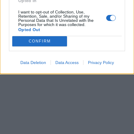
Opted In
Εάν σκέφτεστε να κάνετε καισαρική τομή, αξίζει να
I want to opt-out of Collection, Use,
εκφράσετε τις προτιμήσεις σας με την πρώτη ευκαιρία
Retention, Sale, and/or Sharing of my
στον γυναικολόγο σας για να σας προσφέρει την καλύτερη
Personal Data that Is Unrelated with the
Purposes for which it was collected.
υποστήριξη, προσαρμοσμένη στις ανάγκες σας.
Opted Out
Πηγή:
the conversation
CONFIRM
Διαβάστε επίσης=>
Εγκυμοσύνη: Πώς επηρεάζει
τα μάτια και την όραση; Ειδικός απαντά
Data Deletion
Data Access
Privacy Policy