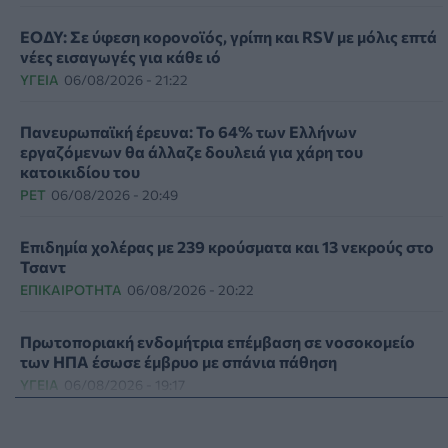
ΕΟΔΥ: Σε ύφεση κορονοϊός, γρίπη και RSV με μόλις επτά
νέες εισαγωγές για κάθε ιό
ΥΓΕΊΑ
06/08/2026 - 21:22
Πανευρωπαϊκή έρευνα: Το 64% των Ελλήνων
εργαζόμενων θα άλλαζε δουλειά για χάρη του
κατοικιδίου του
PET
06/08/2026 - 20:49
Επιδημία χολέρας με 239 κρούσματα και 13 νεκρούς στο
Τσαντ
ΕΠΙΚΑΙΡΌΤΗΤΑ
06/08/2026 - 20:22
Πρωτοποριακή ενδομήτρια επέμβαση σε νοσοκομείο
των ΗΠΑ έσωσε έμβρυο με σπάνια πάθηση
ΥΓΕΊΑ
06/08/2026 - 19:17
ΗΠΑ: Επιτροπή της Γερουσίας προτείνει άσκηση