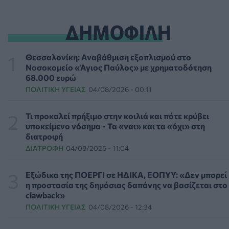
διώξεων σε βάρος του Άντονι Φάουτσι
ΕΠΙΚΑΙΡΌΤΗΤΑ
06/08/2026 - 18:38
ΔΗΜΟΦΙΛΗ
Διαβητική αμφιβληστροειδοπάθεια: «Σιωπηλός»
κίνδυνος για την όραση των ασθενών
Θεσσαλονίκη: Αναβάθμιση εξοπλισμού στο
HEALTH TALK
06/08/2026 - 17:34
Νοσοκομείο «Άγιος Παύλος» με χρηματοδότηση
68.000 ευρώ
ΠΟΛΙΤΙΚΉ ΥΓΕΊΑΣ
04/08/2026 - 00:11
Γιατί οι γιατροί διστάζουν να γράψουν ορμονική
θεραπεία για την εμμηνόπαυση
ΥΓΕΊΑ
06/08/2026 - 17:01
Τι προκαλεί πρήξιμο στην κοιλιά και πότε κρύβει
υποκείμενο νόσημα - Τα «ναι» και τα «όχι» στη
διατροφή
Γιαννάκος: Πρωτοφανής πίεση στο Νοσοκομείο
ΔΙΑΤΡΟΦΉ
04/08/2026 - 11:04
Ζακύνθου - Καταγγέλθηκαν οκτώ βιασμοί γυναικών
ΠΟΛΙΤΙΚΉ ΥΓΕΊΑΣ
06/08/2026 - 16:34
Εξώδικα της ΠΟΕΡΓΙ σε ΗΔΙΚΑ, ΕΟΠΥΥ: «Δεν μπορεί
η προστασία της δημόσιας δαπάνης να βασίζεται στο
Έκτακτα μέτρα και στην Καστοριά κατά της διασποράς
clawback»
της ευλογιάς των προβάτων
ΠΟΛΙΤΙΚΉ ΥΓΕΊΑΣ
04/08/2026 - 12:34
ΕΠΙΚΑΙΡΌΤΗΤΑ
06/08/2026 - 16:16