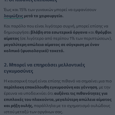
Έως και 15% των γυναικών
μπορεί να εμφανίσουν
λοιμώξεις
μετά το χειρουργείο.
Και παρόλο που είναι λιγότερο συχνή, μπορεί επίσης να
δημιουργήσει
βλάβη στα εσωτερικά όργανα
και
θρόμβοι
αίματος
(σε λιγότερο από περίπου 1% των περιπτώσεων),
μεγαλύτερη απώλεια αίματος σε σύγκριση με έναν
κολπικό (φυσιολογικό) τοκετό.
2. Μπορεί να επηρεάσει μελλοντικές
εγκυμοσύνες
Η καισαρική τομή είναι επίσης πιθανό να σημαίνει μια πιο
περίπλοκη επακόλουθη εγκυμοσύνη
και γέννηση
, με την
έρευνα να υποδεικνύει ότι
αυξάνει τις πιθανότητες για
επιπλοκές του πλακούντα, μεγαλύτερη απώλεια αίματος
και ρήξη ουλής,
παράλληλα με το σχηματισμό ουλώδους
ιστού μεταξύ των οργάνων σας.