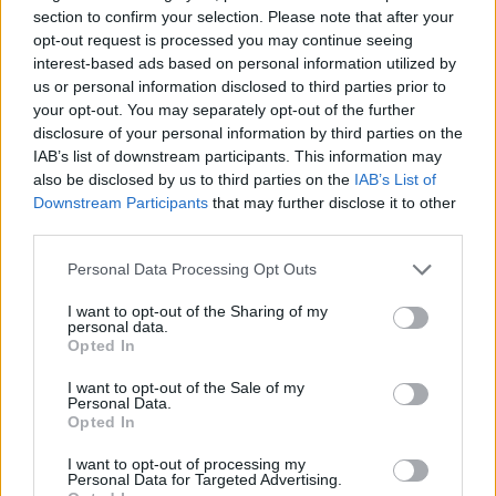
section to confirm your selection. Please note that after your
Ωστόσο, όπως τονίζει η επιστήμονας «
σημαντικό είναι να
opt-out request is processed you may continue seeing
σταθμίσετε αυτά τα πιθανά οφέλη έναντι των κινδύνων
interest-based ads based on personal information utilized by
που συνοδεύουν τον τοκετό με καισαρική τομή
».
us or personal information disclosed to third parties prior to
your opt-out. You may separately opt-out of the further
Τι πρέπει να κάνετε πριν επιλέξετε τη
disclosure of your personal information by third parties on the
IAB’s list of downstream participants. This information may
σωστή μέθοδο για εσας
also be disclosed by us to third parties on the
IAB’s List of
Downstream Participants
that may further disclose it to other
Ενώ σκέφτεστε τις προτιμήσεις σας για το πώς σκοπεύετε
third parties.
να γεννήσετε,
μην παραλείψετε να ρωτήσετε τη μαία ή το
γιατρό σας για το ποια είναι η πλήρης γκάμα των
Personal Data Processing Opt Outs
επιλογών σας
.
Θα σας βοηθήσουν επίσης να αναπτύξετε
I want to opt-out of the Sharing of my
ένα συγκεκριμένο εξατομικευμένο σχέδιο ανάλογα με τις
personal data.
Opted In
προτιμήσεις και τις περιστάσεις σας.
I want to opt-out of the Sale of my
Μπορεί επίσης να θέλετε να ρωτήσετε το γιατρό ή τη μαία
Personal Data.
σας για
το τι μπορεί να γίνει για να ελαχιστοποιηθούν οι
Opted In
κίνδυνοι επιπλοκών τόσο για εσας όσο και για το μωρό
I want to opt-out of processing my
σας
, εάν χρειαστεί ή επιλέξετε να κάνετε καισαρική τομή.
Personal Data for Targeted Advertising.