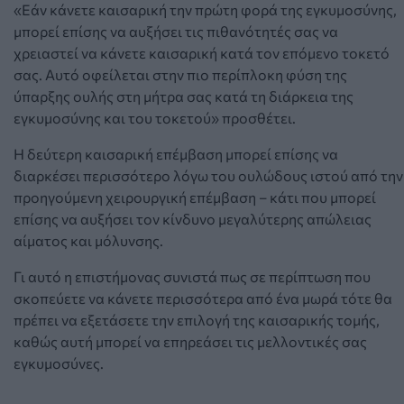
«Εάν κάνετε καισαρική την πρώτη φορά της εγκυμοσύνης,
μπορεί επίσης να αυξήσει τις πιθανότητές σας να
χρειαστεί να κάνετε καισαρική κατά τον επόμενο τοκετό
σας.
Αυτό οφείλεται στην πιο περίπλοκη φύση της
ύπαρξης ουλής στη μήτρα σας κατά τη διάρκεια της
εγκυμοσύνης και του τοκετού» προσθέτει.
Η δεύτερη καισαρική επέμβαση μπορεί επίσης να
διαρκέσει περισσότερο λόγω του ουλώδους ιστού από την
προηγούμενη χειρουργική επέμβαση – κάτι που μπορεί
επίσης να
αυξήσ
ε
ι τον κίνδυνο μεγαλύτερης απώλειας
αίματος και μόλυνσης.
Γι αυτό η επιστήμονας συνιστά πως σε περίπτωση που
σκοπεύετε να κάνετε περισσότερα από ένα μωρά τότε θα
πρέπει να εξετάσετε την επιλογή της καισαρικής τομής,
καθώς αυτή μπορεί να επηρεάσει τις μελλοντικές σας
εγκυμοσύνες.