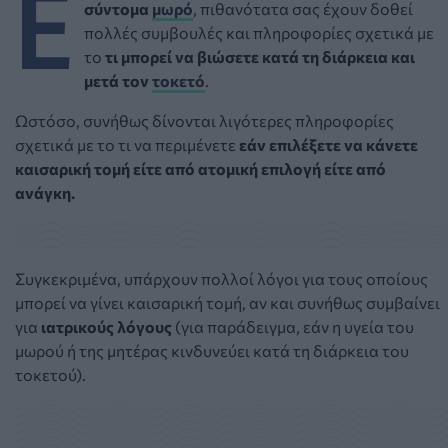
Ε
σύντομα
μωρό
, πιθανότατα σας έχουν δοθεί
πολλές συμβουλές και πληροφορίες σχετικά με
το
τι μπορεί να βιώσετε κατά τη διάρκεια και
μετά τον
τοκετό
.
Ωστόσο, συνήθως δίνονται λιγότερες πληροφορίες
σχετικά με το τι να περιμένετε
εάν επιλέξετε να κάνετε
καισαρική τομή είτε από ατομική επιλογή είτε από
ανάγκη.
Συγκεκριμένα, υπάρχουν πολλοί λόγοι για τους οποίους
μπορεί να γίνει καισαρική τομή, αν και συνήθως συμβαίνει
για
ιατρικούς λόγους
(για παράδειγμα, εάν η υγεία του
μωρού ή της μητέρας κινδυνεύει κατά τη διάρκεια του
τοκετού).