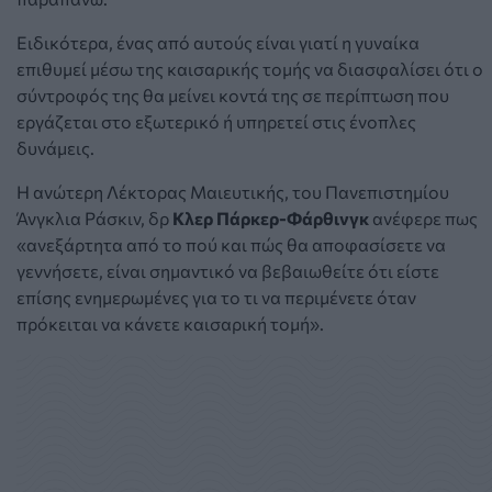
Ειδικότερα, ένας από αυτούς είναι γιατί η γυναίκα
επιθυμεί μέσω της καισαρικής τομής να διασφαλίσει ότι ο
σύντροφός της θα μείνει κοντά της σε περίπτωση που
εργάζεται στο εξωτερικό ή υπηρετεί στις ένοπλες
δυνάμεις.
Η ανώτερη Λέκτορας Μαιευτικής, του Πανεπιστημίου
Άνγκλια Ράσκιν, δρ
Κλερ Πάρκερ-Φάρθινγκ
ανέφερε πως
«α
νεξάρτητα από το πού και πώς θα αποφασίσετε να
γεννήσετε, είναι σημαντικό να βεβαιωθείτε ότι είστε
επίσης ενημερωμένες για το τι να περιμένετε όταν
πρόκειται να κάνετε καισαρική τομή».