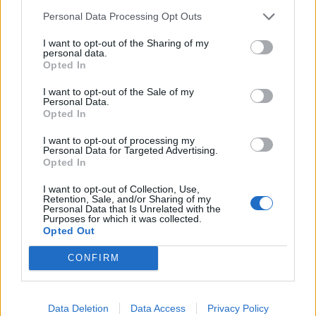
Personal Data Processing Opt Outs
I want to opt-out of the Sharing of my
personal data.
Opted In
I want to opt-out of the Sale of my
Personal Data.
Opted In
I want to opt-out of processing my
Personal Data for Targeted Advertising.
Opted In
I want to opt-out of Collection, Use,
Retention, Sale, and/or Sharing of my
Personal Data that Is Unrelated with the
ΠΟΛΙΤΙΚΉ ΥΓΕΊΑΣ
26/07/2021 - 18:58
Purposes for which it was collected.
Opted Out
Σχεδόν το 30% των άνω των 80 ετών είναι
απροστάτευτοι στον κορονοϊό
CONFIRM
Data Deletion
Data Access
Privacy Policy