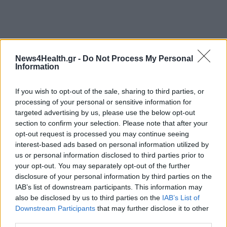
News4Health.gr -
Do Not Process My Personal
Information
If you wish to opt-out of the sale, sharing to third parties, or
processing of your personal or sensitive information for
targeted advertising by us, please use the below opt-out
section to confirm your selection. Please note that after your
opt-out request is processed you may continue seeing
interest-based ads based on personal information utilized by
us or personal information disclosed to third parties prior to
ΥΓΕΊΑ
30/08/2021 - 19:03
your opt-out. You may separately opt-out of the further
disclosure of your personal information by third parties on the
Τα ποσοστά εμβολιασμού ανά ηλικιακή ομάδα -
IAB’s list of downstream participants. This information may
Οι πρωτοπόροι και οι διστακτικοί
also be disclosed by us to third parties on the
IAB’s List of
Downstream Participants
that may further disclose it to other
third parties.