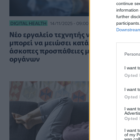
continue se
information 
further disc
DIGITAL HEALTH
14/11/2025 - 09:00
participants
Downstream 
Νέο εργαλείο τεχνητής νοημοσύνης
μπορεί να μειώσει κατά 60% τις
άσκοπες προσπάθειες μεταμόσχευσης
Persona
οργάνων
I want t
Opted 
I want t
Opted 
I want 
Advertis
Opted 
I want t
of my P
was col