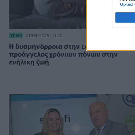
Opted 
ΥΓΕΊΑ
01/09/2025 - 11:20
Η δυσμηνόρροια στην εφηβεία
προάγγελος χρόνιων πόνων στην
ενήλικη ζωή