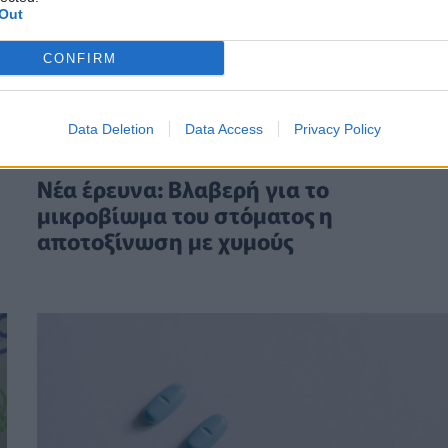
Out
CONFIRM
Data Deletion
Data Access
Privacy Policy
ΥΓΕΊΑ
12/02/2025 - 16:44
Νέα έρευνα: Βλαβερή για το
μικροβίωμα του στόματος η
αποτοξίνωση με χυμούς