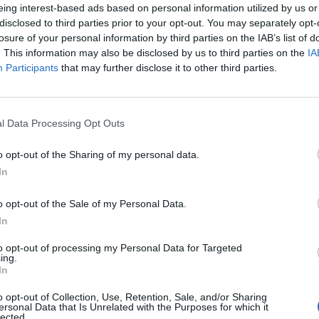
eing interest-based ads based on personal information utilized by us or
disclosed to third parties prior to your opt-out. You may separately opt-
losure of your personal information by third parties on the IAB’s list of
ΥΓΕΊΑ
19/09/2025 - 13:00
. This information may also be disclosed by us to third parties on the
IA
13:27- Η ώρα που αρχίζουμε να
Participants
that may further disclose it to other third parties.
κουτουλάμε στο γραφείο. Γιατί
συμβαίνει αυτό;
l Data Processing Opt Outs
o opt-out of the Sharing of my personal data.
In
o opt-out of the Sale of my Personal Data.
In
to opt-out of processing my Personal Data for Targeted
ing.
In
o opt-out of Collection, Use, Retention, Sale, and/or Sharing
ersonal Data that Is Unrelated with the Purposes for which it
lected.