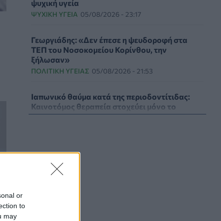
ψυχική υγεία
ΨΥΧΙΚΉ ΥΓΕΊΑ
05/08/2026 - 23:17
Γεωργιάδης: «Δεν έπεσε η ψευδοροφή στα
ΤΕΠ του Νοσοκομείου Κορίνθου, την
ξήλωσαν»
ΠΟΛΙΤΙΚΉ ΥΓΕΊΑΣ
05/08/2026 - 21:53
Ιαπωνικό θαύμα κατά της περιοδοντίτιδας:
Καινοτόμος θεραπεία στοχεύει μόνο το
βακτήριο-«κλειδί»
ΥΓΕΊΑ
05/08/2026 - 21:17
Τύποι, συμπτώματα και αντιμετώπιση της
φωτοευαισθησίας - Χρήσιμες ερωταπαντήσεις
ΥΓΕΊΑ
05/08/2026 - 20:42
sonal or
WWF Ελλάς: Περισσότερα από 180.000
ection to
στρέμματα δάσους κάηκαν σε λίγες μόνο μέρες
ou may