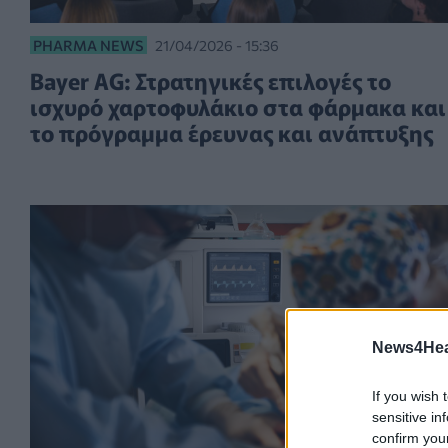
PHARMA NEWS
21/04/2026 - 15:36
Bayer AG: Στρατηγικές επιλογές το
ισχυρό χαρτοφυλάκιο στα φάρμακα και
το πρόγραμμα έρευνας και ανάπτυξης
News4Heal
If you wish 
sensitive in
confirm you