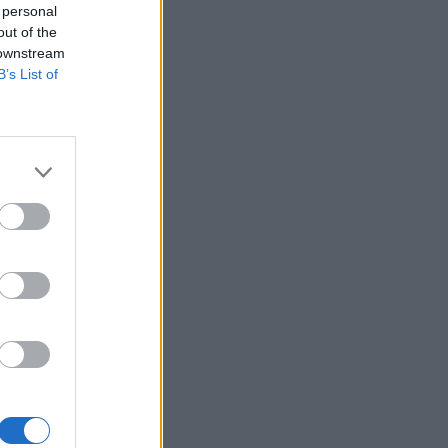
ΕΠΙΚΑΙΡΌΤΗΤΑ
05/08/2026 - 20:16
 personal
out of the
Γεωργιάδης: «Αλλάζει ο υγειονομικός χάρτης
 downstream
των διακομιδών στη Στερεά Ελλάδα με τα νέα
B’s List of
ασθενοφόρα»
ΠΟΛΙΤΙΚΉ ΥΓΕΊΑΣ
05/08/2026 - 19:49
Οι πέντε λόγοι για τους οποίους η διατροφή
πρέπει να καθοδηγείται από κλινικό
διαιτολόγο
HEALTH TALK
05/08/2026 - 18:59
Ψυχοκοινωνική υποστήριξη στους
πυρόπληκτους της Δυτικής Αττικής από τον
ΕΕΣ
ΕΠΙΚΑΙΡΌΤΗΤΑ
05/08/2026 - 18:34
Νέα μελέτη: Η μοναξιά και οι επιπτώσεις της
στην γενική υγεία σε σύγκριση με την
κοινωνική απομόνωση