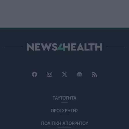
Ο Δήμος Μετεώρων επενδύει στην πρωτοβάθμια
φροντίδα υγείας και την πρόληψη
ΠΟΛΙΤΙΚΉ ΥΓΕΊΑΣ
07/08/2026 - 15:24
Και οι μαϊμούδες έχουν κατοικίδια! Οι επιστήμονες
ρίχνουν φως στις "φιλίες" μεταξύ διαφορετικών ειδών
PET
07/08/2026 - 15:02
Η ΕΙΝΑΠ καταγγέλλει την αιφνιδιαστική ένταξη του
Σισμανογλείου στις πρωινές εφημερίες της Αττικής
ΠΟΛΙΤΙΚΉ ΥΓΕΊΑΣ
07/08/2026 - 14:39
Ηλεκτρικά πατίνια: 3,5 φορές μεγαλύτερος ο κίνδυνος
ΤΑΥΤΟΤΗΤΑ
σοβαρής εγκεφαλικής κάκωσης
ΥΓΕΊΑ
07/08/2026 - 14:00
ΟΡΟΙ ΧΡΗΣΗΣ
ΠΟΛΙΤΙΚΗ ΑΠΟΡΡΗΤΟΥ
ΗΠΑ: Μεγάλη τράπεζα επενδύει 250 εκατ. δολάρια
τον χρόνο για φάρμακα GLP-1 στους εργαζομένους