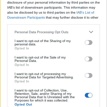
disclosure of your personal information by third parties on the
Ποιοι επαγγελματίες κινδυνεύουν από
IAB’s list of downstream participants. This information may
«κλείδωμα» των δακτύλων;
also be disclosed by us to third parties on the
IAB’s List of
Downstream Participants
that may further disclose it to other
third parties.
Personal Data Processing Opt Outs
ΤΕΛΕΥΤΑΙΑ ΝΕΑ
I want to opt-out of the Sharing of my
personal data.
Opted In
ΕΕΣ: Τα μέτρα ασφαλείας που πρέπει να λάβουν οι
πληγέντες από τη φωτιά στη Δυτική Αττική
I want to opt-out of the Sale of my
ΕΠΙΚΑΙΡΌΤΗΤΑ
07/08/2026 - 21:44
Personal Data.
Opted In
Καλοκαιρινές διακοπές με ασφάλεια και για τους
I want to opt-out of processing my
Personal Data for Targeted Advertising.
καρδιοπαθείς
Opted In
HEALTH TALK
07/08/2026 - 20:58
I want to opt-out of Collection, Use,
Retention, Sale, and/or Sharing of my
ΕΚΕΑ: Δίνουμε αίμα ακόμα και στις διακοπές σε μία
Personal Data that Is Unrelated with the
από τις 96 υπηρεσίες της χώρας
Purposes for which it was collected.
Opted Out
ΥΓΕΊΑ
07/08/2026 - 20:24