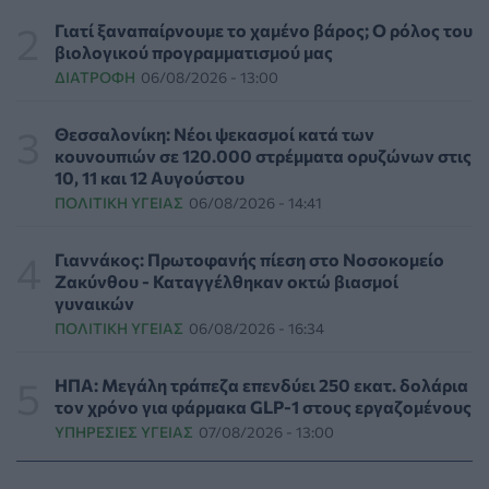
την ενίσχυση της βιοασφάλειας από το ΥΠΑΑΤ
Γιατί ξαναπαίρνουμε το χαμένο βάρος; Ο ρόλος του
ΕΠΙΚΑΙΡΌΤΗΤΑ
07/08/2026 - 17:42
βιολογικού προγραμματισμού μας
ΔΙΑΤΡΟΦΉ
06/08/2026 - 13:00
Συναγερμός στις ΗΠΑ για φονικό μύκητα που αντέχει
και στα φάρμακα
Θεσσαλονίκη: Νέοι ψεκασμοί κατά των
ΥΓΕΊΑ
07/08/2026 - 17:17
κουνουπιών σε 120.000 στρέμματα ορυζώνων στις
10, 11 και 12 Αυγούστου
ΠΟΛΙΤΙΚΉ ΥΓΕΊΑΣ
06/08/2026 - 14:41
Πέθανε στα 26 της η influencer Σίντνεϊ Τάουλ που
μοιράστηκε επί τρία χρόνια τη μάχη της με σπάνιο
καρκίνο
Γιαννάκος: Πρωτοφανής πίεση στο Νοσοκομείο
ΕΠΙΚΑΙΡΌΤΗΤΑ
07/08/2026 - 16:41
Ζακύνθου - Καταγγέλθηκαν οκτώ βιασμοί
γυναικών
ΠΟΛΙΤΙΚΉ ΥΓΕΊΑΣ
06/08/2026 - 16:34
Απώλεια βάρους: Οι τρεις παράγοντες που κρίνουν το
αποτέλεσμα σύμφωνα με ειδικό στην παχυσαρκία
ΔΙΑΤΡΟΦΉ
07/08/2026 - 16:16
ΗΠΑ: Μεγάλη τράπεζα επενδύει 250 εκατ. δολάρια
τον χρόνο για φάρμακα GLP-1 στους εργαζομένους
ΥΠΗΡΕΣΊΕΣ ΥΓΕΊΑΣ
07/08/2026 - 13:00
Ο ΙΣΑ συνιστά τη λήψη σχολαστικών μέτρων ατομικής
προστασίας από τον ιό του Δυτικού Νείλου
ΥΓΕΊΑ
07/08/2026 - 15:42