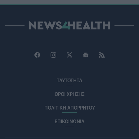
φροντίδα υγείας και την πρόληψη
ΠΟΛΙΤΙΚΉ ΥΓΕΊΑΣ
07/08/2026 - 15:24
Και οι μαϊμούδες έχουν κατοικίδια! Οι επιστήμονες
ρίχνουν φως στις "φιλίες" μεταξύ διαφορετικών ειδών
PET
07/08/2026 - 15:02
Η ΕΙΝΑΠ καταγγέλλει την αιφνιδιαστική ένταξη του
Σισμανογλείου στις πρωινές εφημερίες της Αττικής
ΠΟΛΙΤΙΚΉ ΥΓΕΊΑΣ
07/08/2026 - 14:39
ΤΑΥΤΟΤΗΤΑ
Ηλεκτρικά πατίνια: 3,5 φορές μεγαλύτερος ο κίνδυνος
σοβαρής εγκεφαλικής κάκωσης
ΟΡΟΙ ΧΡΗΣΗΣ
ΥΓΕΊΑ
07/08/2026 - 14:00
ΠΟΛΙΤΙΚΗ ΑΠΟΡΡΗΤΟΥ
ΗΠΑ: Μεγάλη τράπεζα επενδύει 250 εκατ. δολάρια
τον χρόνο για φάρμακα GLP-1 στους εργαζομένους
ΕΠΙΚΟΙΝΩΝΙΑ
ΥΠΗΡΕΣΊΕΣ ΥΓΕΊΑΣ
07/08/2026 - 13:00