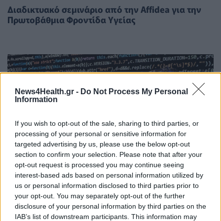
Διαδικτυακό σεμινάριο από την Affidea για την
Πρωτοβάθμια Φροντίδα Υγείας
News4Health.gr -
Do Not Process My Personal
Information
If you wish to opt-out of the sale, sharing to third parties, or
processing of your personal or sensitive information for
targeted advertising by us, please use the below opt-out
section to confirm your selection. Please note that after your
opt-out request is processed you may continue seeing
interest-based ads based on personal information utilized by
us or personal information disclosed to third parties prior to
your opt-out. You may separately opt-out of the further
DIGITAL HEALTH
01/02/2024 - 03:08
disclosure of your personal information by third parties on the
IAB’s list of downstream participants. This information may
Τεχνητή νοημοσύνη και ψυχική υγεία σε