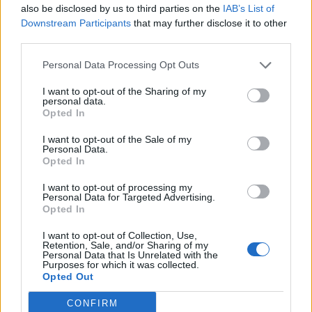
also be disclosed by us to third parties on the
IAB’s List of
διαδικτυακό σεμινάριο της Ιατρικής Σχολή του
Downstream Participants
that may further disclose it to other
ΑΠΘ
third parties.
Personal Data Processing Opt Outs
I want to opt-out of the Sharing of my
personal data.
Opted In
I want to opt-out of the Sale of my
Personal Data.
Opted In
I want to opt-out of processing my
Personal Data for Targeted Advertising.
Opted In
I want to opt-out of Collection, Use,
Retention, Sale, and/or Sharing of my
Personal Data that Is Unrelated with the
Purposes for which it was collected.
Opted Out
ΥΓΕΊΑ
10/06/2020 - 15:27
CONFIRM
Το πρώτο διεθνές διαδικτυακό συνέδριο για τον