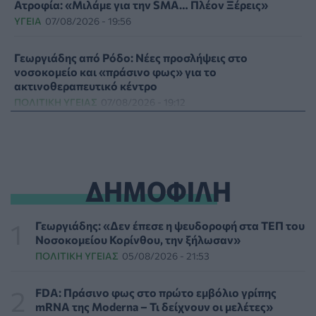
Ατροφία: «Μιλάμε για την SMA… Πλέον Ξέρεις»
ΥΓΕΊΑ
07/08/2026 - 19:56
Γεωργιάδης από Ρόδο: Νέες προσλήψεις στο
νοσοκομείο και «πράσινο φως» για το
ακτινοθεραπευτικό κέντρο
ΠΟΛΙΤΙΚΉ ΥΓΕΊΑΣ
07/08/2026 - 19:12
Σε κόκκινο συναγερμό για φωτιές Κρήτη, Βόρειο
Αιγαίο και Αττική το Σάββατο 8 Αυγούστου
ΕΠΙΚΑΙΡΌΤΗΤΑ
07/08/2026 - 18:37
ΔΗΜΟΦΙΛΗ
Τι μπορεί να μας διδάξει η νέα ταινία του Spider-Man
για την απώλεια και το πένθος
Γεωργιάδης: «Δεν έπεσε η ψευδοροφή στα ΤΕΠ του
ΨΥΧΙΚΉ ΥΓΕΊΑ
07/08/2026 - 18:11
Νοσοκομείου Κορίνθου, την ξήλωσαν»
ΠΟΛΙΤΙΚΉ ΥΓΕΊΑΣ
05/08/2026 - 21:53
Επιπλέον πόροι 12,5 εκατ. ευρώ στις Περιφέρειες για
την ενίσχυση της βιοασφάλειας από το ΥΠΑΑΤ
FDA: Πράσινο φως στο πρώτο εμβόλιο γρίπης
ΕΠΙΚΑΙΡΌΤΗΤΑ
07/08/2026 - 17:42
mRNA της Moderna – Τι δείχνουν οι μελέτες»