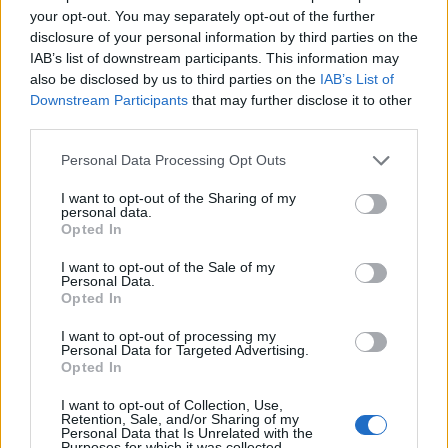
ΥΓΕΊΑ
11/05/2020 - 17:55
your opt-out. You may separately opt-out of the further
disclosure of your personal information by third parties on the
Ευχάριστα τα νέα για τους ασθενείς με αναιμία
IAB’s list of downstream participants. This information may
λόγω β-θαλασσαιμίας
also be disclosed by us to third parties on the
IAB’s List of
Downstream Participants
that may further disclose it to other
third parties.
ΤΕΛΕΥΤΑΙΑ ΝΕΑ
Personal Data Processing Opt Outs
I want to opt-out of the Sharing of my
personal data.
Πρωτοποριακή ενδομήτρια επέμβαση σε νοσοκομείο
Opted In
των ΗΠΑ έσωσε έμβρυο με σπάνια πάθηση
ΥΓΕΊΑ
06/08/2026 - 19:17
I want to opt-out of the Sale of my
Personal Data.
Opted In
ΗΠΑ: Επιτροπή της Γερουσίας προτείνει άσκηση
I want to opt-out of processing my
διώξεων σε βάρος του Άντονι Φάουτσι
Personal Data for Targeted Advertising.
ΕΠΙΚΑΙΡΌΤΗΤΑ
06/08/2026 - 18:38
Opted In
I want to opt-out of Collection, Use,
Διαβητική αμφιβληστροειδοπάθεια: «Σιωπηλός»
Retention, Sale, and/or Sharing of my
κίνδυνος για την όραση των ασθενών
Personal Data that Is Unrelated with the
Purposes for which it was collected.