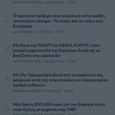
ΠΟΛΙΤΙΚΉ ΥΓΕΊΑΣ
04/08/2026 - 00:11
άγρια ζώα από τις φωτιές στη Δυτική Αττική
PET
06/08/2026 - 15:42
Τι προκαλεί πρήξιμο στην κοιλιά και πότε κρύβει
υποκείμενο νόσημα - Τα «ναι» και τα «όχι» στη
Βίντεο από την καμπάνια Raise Her Voice για την
διατροφή
έγκαιρη αναγνώριση της έμφυλης βίας με έμφαση στις
ΔΙΑΤΡΟΦΉ
04/08/2026 - 11:04
γυναίκες με αναπηρία
ΨΥΧΙΚΉ ΥΓΕΊΑ
06/08/2026 - 15:21
Εξώδικα της ΠΟΕΡΓΙ σε ΗΔΙΚΑ, ΕΟΠΥΥ: «Δεν
μπορεί η προστασία της δημόσιας δαπάνης να
Τα κουνούπια τελικά έχουν πράγματι προτιμήσεις
βασίζεται στο clawback»
στους ανθρώπους - Τι έδειξε έρευνα
ΠΟΛΙΤΙΚΉ ΥΓΕΊΑΣ
04/08/2026 - 12:34
ΥΓΕΊΑ
06/08/2026 - 15:00
Eli Lilly: Πρώιμη πρόσβαση στο πειραματικό της
Θεσσαλονίκη: Νέοι ψεκασμοί κατά των κουνουπιών
φάρμακο κατά της παχυσαρκίας για περιορισμένο
σε 120.000 στρέμματα ορυζώνων στις 10, 11 και 12
αριθμό ασθενών
Αυγούστου
PHARMA NEWS
04/08/2026 - 14:00
ΠΟΛΙΤΙΚΉ ΥΓΕΊΑΣ
06/08/2026 - 14:41
Νέα δράση 850.000 ευρώ για την δημόσια υγεία
ΕΔΟΕΑΠ: Συστάσεις για τις επερχόμενες ζέστες -
στην Κρήτη, με έμφαση στην ΠΦΥ
Πότε πρέπει να απευθυνθούμε στον γιατρό μας