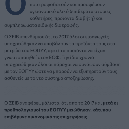
Ο
που τροφοδοτούν και προσφέρουν
υγειονομικό υλικό (επιθέματα στομίες
καθετήρες, προϊόντα διαβήτη) και
συμπληρώματα ειδικής διατροφής.
O ΣΕΙΒ υπενθύμισε ότι το 2017 όλοι οι εισαγωγείς
υποχρεώθηκαν να υποβάλουν τα προϊόντα τους στο
μητρώο του ΕΟΠΥΥ, αρκεί τα προϊόντα να είχαν
γνωστοποιηθεί στον ΕΟΦ. Την ίδια χρονιά
υποχρεώθηκαν όλοι οι πάροχοι να συνάψουν σύμβαση
με τον ΕΟΠΥΥ ώστε να μπορούν να εξυπηρετούν τους
ασθενείς με το νέο σύστημα αποζημίωσης.
Ο ΣΕΙΒ αναφέρει, μάλιστα, ότι από το 2017 και
μετά οι
προϋπολογισμοί του ΕΟΠΥΥ μειώθηκαν, κάτι που
επιβάρυνε οικονομικά τις επιχειρήσεις
.