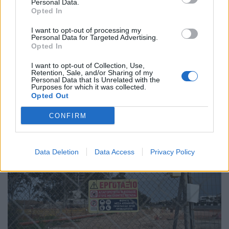
Personal Data.
Opted In
I want to opt-out of processing my
Personal Data for Targeted Advertising.
Opted In
I want to opt-out of Collection, Use,
ΠΟΛΙΤΙΚΉ ΥΓΕΊΑΣ
08/06/2026 - 14:59
Retention, Sale, and/or Sharing of my
Personal Data that Is Unrelated with the
Καταγγελίες για σοβαρές ελλείψεις σημαντικού
Purposes for which it was collected.
υγειονομικού υλικού στο Νοσοκομείο της Νίκαιας
Opted Out
CONFIRM
Data Deletion
Data Access
Privacy Policy