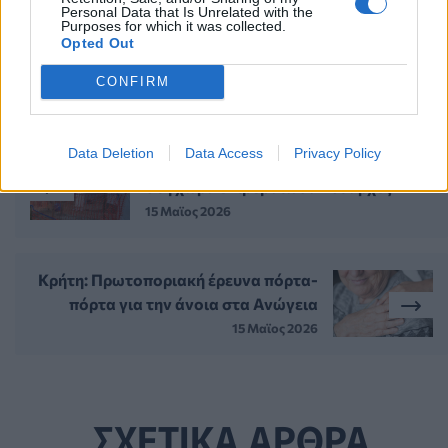
Personal Data that Is Unrelated with the
Purposes for which it was collected.
Opted Out
CONFIRM
ΠΕΡΙΣΣΟΤΕΡΑ ΣΤΗΝ ΙΔΙΑ ΚΑΤΗΓΟΡΙΑ
Data Deletion
Data Access
Privacy Policy
ΛΔ Κονγκό: Ξέσπασμα του ιού Έμπολα
στη χώρα επιβεβαίωσαν οι αρχές
15 Μαϊος 2026
Κρήτη: Πρωτοποριακή έρευνα πόρτα-
πόρτα για την άνοια στα Ανώγεια
15 Μαϊος 2026
ΣΧΕΤΙΚΑ ΑΡΘΡΑ