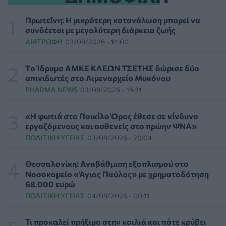
Τι δείχνουν νέες μελέτες
HEALTH TALK
06/08/2026 - 08:19
Πρωτεΐνη: Η μικρότερη κατανάλωση μπορεί να
συνδέεται με μεγαλύτερη διάρκεια ζωής
ΔΙΑΤΡΟΦΉ
03/08/2026 - 14:00
Στον σταθμό φιλοξενίας πυρόπληκτων ζώων στα
Μέγαρα ο Νίκος Ανδρουλάκης
ΕΠΙΚΑΙΡΌΤΗΤΑ
06/08/2026 - 03:46
Tο Ίδρυμα ΑΜΚΕ ΚΛΕΩΝ ΤΣΕΤΗΣ δώρισε δύο
απινιδωτές στο Λιμεναρχείο Μυκόνου
PHARMA NEWS
03/08/2026 - 15:31
Το Πανεπιστήμιο Keele υπέβαλε φάκελο προπτυχιακού
προγράμματος Ιατρικής
ΕΠΙΚΑΙΡΌΤΗΤΑ
06/08/2026 - 00:04
«Η φωτιά στο Ποικίλο Όρος έθεσε σε κίνδυνο
εργαζόμενους και ασθενείς στο πρώην ΨΝΑ»
ΠΟΛΙΤΙΚΉ ΥΓΕΊΑΣ
03/08/2026 - 20:04
Binge-Watching και φαγητό: Τα επιστημονικά δεδομένα
αποκαλύπτουν πολλά για την ψυχική υγεία
ΨΥΧΙΚΉ ΥΓΕΊΑ
05/08/2026 - 23:17
Θεσσαλονίκη: Αναβάθμιση εξοπλισμού στο
Νοσοκομείο «Άγιος Παύλος» με χρηματοδότηση
68.000 ευρώ
Γεωργιάδης: «Δεν έπεσε η ψευδοροφή στα ΤΕΠ του
ΠΟΛΙΤΙΚΉ ΥΓΕΊΑΣ
04/08/2026 - 00:11
Νοσοκομείου Κορίνθου, την ξήλωσαν»
ΠΟΛΙΤΙΚΉ ΥΓΕΊΑΣ
05/08/2026 - 21:53
Τι προκαλεί πρήξιμο στην κοιλιά και πότε κρύβει