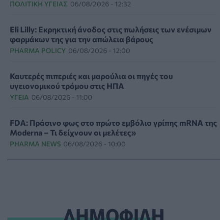
ΠΟΛΙΤΙΚΉ ΥΓΕΊΑΣ
06/08/2026 - 12:32
Eli Lilly: Εκρηκτική άνοδος στις πωλήσεις των ενέσιμων
φαρμάκων της για την απώλεια βάρους
PHARMA POLICY
06/08/2026 - 12:00
Καυτερές πιπεριές και μαρούλια οι πηγές του
υγειονομικού τρόμου στις ΗΠΑ
ΥΓΕΊΑ
06/08/2026 - 11:00
FDA: Πράσινο φως στο πρώτο εμβόλιο γρίπης mRNA της
Moderna – Τι δείχνουν οι μελέτες»
PHARMA NEWS
06/08/2026 - 10:00
Ιός Δυτικού Νείλου: 23 νέα κρούσματα μέσα σε μία
εβδομάδα, έξι θάνατοι
ΕΠΙΚΑΙΡΌΤΗΤΑ
06/08/2026 - 09:00
ΔΗΜΟΦΙΛΗ
Μεγαλώνει πραγματικά η μυωπία μετά την ενηλικίωση; -