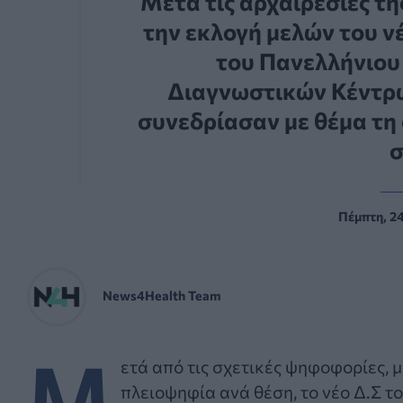
Μετά τις αρχαιρεσίες τ
την εκλογή μελών του ν
του Πανελλήνιου
Διαγνωστικών Κέντρω
συνεδρίασαν με θέμα τη
σ
Πέμπτη, 24
News4Health Team
Μ
ετά από τις σχετικές ψηφοφορίες, 
πλειοψηφία ανά θέση, το νέο Δ.Σ τ