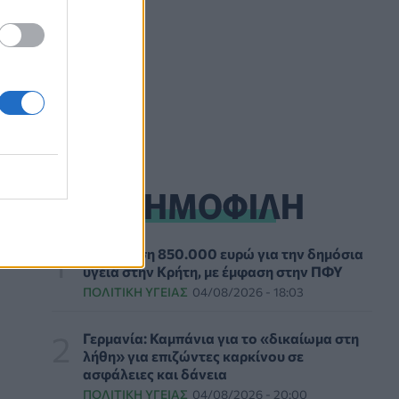
σεξ το καλοκαίρι
ΥΓΕΊΑ
06/08/2026 - 22:01
ΕΟΔΥ: Σε ύφεση κορονοϊός, γρίπη και RSV με
μόλις επτά νέες εισαγωγές για κάθε ιό
ΥΓΕΊΑ
06/08/2026 - 21:22
Πανευρωπαϊκή έρευνα: Το 64% των Ελλήνων
εργαζόμενων θα άλλαζε δουλειά για χάρη του
ΔΗΜΟΦΙΛΗ
κατοικιδίου του
PET
06/08/2026 - 20:49
Νέα δράση 850.000 ευρώ για την δημόσια
Επιδημία χολέρας με 239 κρούσματα και 13
υγεία στην Κρήτη, με έμφαση στην ΠΦΥ
νεκρούς στο Τσαντ
ΠΟΛΙΤΙΚΉ ΥΓΕΊΑΣ
04/08/2026 - 18:03
ΕΠΙΚΑΙΡΌΤΗΤΑ
06/08/2026 - 20:22
Γερμανία: Καμπάνια για το «δικαίωμα στη
Πρωτοποριακή ενδομήτρια επέμβαση σε
λήθη» για επιζώντες καρκίνου σε
νοσοκομείο των ΗΠΑ έσωσε έμβρυο με σπάνια
ασφάλειες και δάνεια
πάθηση
ΠΟΛΙΤΙΚΉ ΥΓΕΊΑΣ
04/08/2026 - 20:00