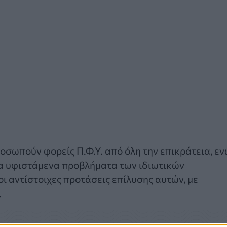
οσωπούν φορείς Π.Φ.Υ. από όλη την επικράτεια, ε
 τα υφιστάμενα προβλήματα των ιδιωτικών
ι αντίστοιχες προτάσεις επίλυσης αυτών, με
.