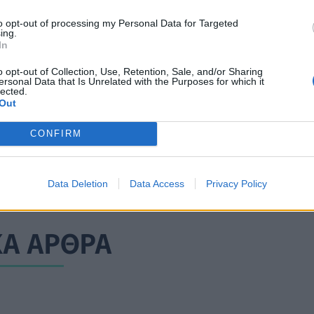
to opt-out of processing my Personal Data for Targeted
ing.
ΗΝ ΙΔΙΑ ΚΑΤΗΓΟΡΙΑ
In
o opt-out of Collection, Use, Retention, Sale, and/or Sharing
ersonal Data that Is Unrelated with the Purposes for which it
lected.
ΗΠΑ: Περισσότεροι θάνατοι
Out
COVID επί Όμικρον από ότι
στο μεγαλύτερο διάστημα της
CONFIRM
πανδημίας (stats)
24 Φεβρουαρίου 2022
Data Deletion
Data Access
Privacy Policy
ΚΑ ΑΡΘΡΑ