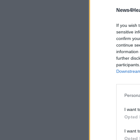
News4Heal
If you wish 
sensitive in
confirm you
continue se
information 
further disc
participants
Downstream 
Persona
I want t
ΠΑΣΙ
Opted 
I want t
Opted 