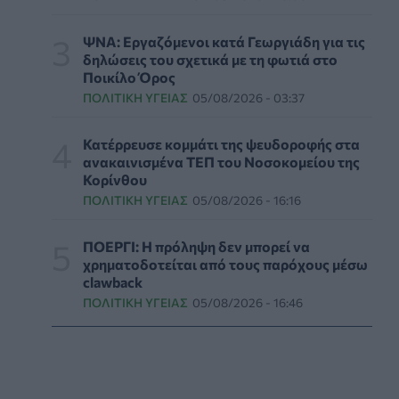
ΥΓΕΊΑ
06/08/2026 - 19:17
ΨΝΑ: Εργαζόμενοι κατά Γεωργιάδη για τις
ΗΠΑ: Επιτροπή της Γερουσίας προτείνει
δηλώσεις του σχετικά με τη φωτιά στο
άσκηση διώξεων σε βάρος του Άντονι
Ποικίλο Όρος
Φάουτσι
ΠΟΛΙΤΙΚΉ ΥΓΕΊΑΣ
05/08/2026 - 03:37
ΕΠΙΚΑΙΡΌΤΗΤΑ
06/08/2026 - 18:38
Κατέρρευσε κομμάτι της ψευδοροφής στα
Διαβητική αμφιβληστροειδοπάθεια:
ανακαινισμένα ΤΕΠ του Νοσοκομείου της
«Σιωπηλός» κίνδυνος για την όραση των
Κορίνθου
ασθενών
ΠΟΛΙΤΙΚΉ ΥΓΕΊΑΣ
05/08/2026 - 16:16
HEALTH TALK
06/08/2026 - 17:34
ΠΟΕΡΓΙ: Η πρόληψη δεν μπορεί να
Γιατί οι γιατροί διστάζουν να γράψουν
χρηματοδοτείται από τους παρόχους μέσω
ορμονική θεραπεία για την εμμηνόπαυση
clawback
ΥΓΕΊΑ
06/08/2026 - 17:01
ΠΟΛΙΤΙΚΉ ΥΓΕΊΑΣ
05/08/2026 - 16:46
Γιαννάκος: Πρωτοφανής πίεση στο
Νοσοκομείο Ζακύνθου - Καταγγέλθηκαν οκτώ
βιασμοί γυναικών
ΠΟΛΙΤΙΚΉ ΥΓΕΊΑΣ
06/08/2026 - 16:34