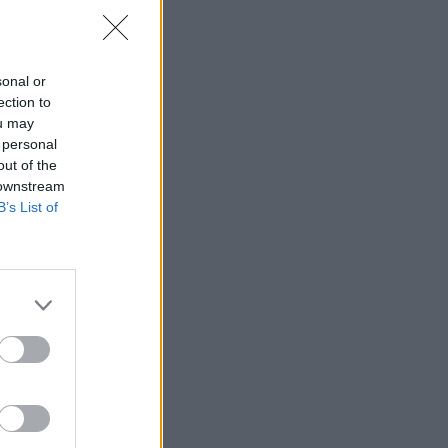
Γλοιοβλάστωμα: Νέο «παράθυρο» για πιο
αποτελεσματική χημειοθεραπεία μετά το
χειρουργείο
ΥΓΕΊΑ
07/08/2026 - 11:00
sonal or
ection to
ou may
ΛΔ Κονγκό: Πάνω από 4.000 τα
 personal
επιβεβαιωμένα κρούσματα Έμπολα
out of the
ΥΓΕΊΑ
07/08/2026 - 10:30
 downstream
B’s List of
Τεχνητή νοημοσύνη σχεδίασε για πρώτη φορά
λειτουργικούς ιούς - Oι προοπτικές και οι
κίνδυνοι
ΥΓΕΊΑ
07/08/2026 - 10:00
Αποστολή e-mail από το Υπουργείο Υγείας για
ασφαλή κολύμβηση
ΥΓΕΊΑ
07/08/2026 - 09:00
Πέντε συμβουλές για καυτό αλλά και ασφαλές