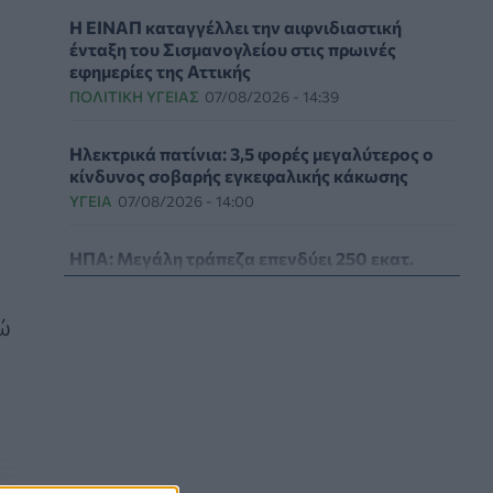
Η ΕΙΝΑΠ καταγγέλλει την αιφνιδιαστική
ένταξη του Σισμανογλείου στις πρωινές
εφημερίες της Αττικής
ΠΟΛΙΤΙΚΉ ΥΓΕΊΑΣ
07/08/2026 - 14:39
Ηλεκτρικά πατίνια: 3,5 φορές μεγαλύτερος ο
κίνδυνος σοβαρής εγκεφαλικής κάκωσης
ΥΓΕΊΑ
07/08/2026 - 14:00
ΗΠΑ: Μεγάλη τράπεζα επενδύει 250 εκατ.
δολάρια τον χρόνο για φάρμακα GLP-1 στους
εργαζομένους
νώ
ΥΠΗΡΕΣΊΕΣ ΥΓΕΊΑΣ
07/08/2026 - 13:00
Βασιλακόπουλος για ιό Δυτικού Νείλου: Στο
«κόκκινο» η Αττική – Τι πρέπει να προσέχουν
οι παραθεριστές
ΥΓΕΊΑ
07/08/2026 - 11:57